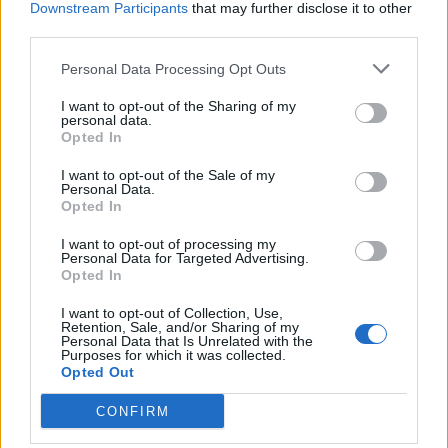
Downstream Participants
that may further disclose it to other
στο Μετρό Θεσσαλονίκης, όπου οι μαθητές
third parties.
ενημερώθηκαν για τη λειτουργία του σύγχρονου
μέσου μεταφοράς, αλλά και για τα σημαντικά
Personal Data Processing Opt Outs
αρχαιολογικά ευρήματα που αναδείχθηκαν κατά
I want to opt-out of the Sharing of my
τη διάρκεια των εργασιών.
personal data.
Opted In
Η επίσκεψη αποτέλεσε μια μοναδική ευκαιρία να
I want to opt-out of the Sale of my
δουν πώς συνυπάρχουν η τεχνολογία με την
Personal Data.
Opted In
ιστορία σε μία από τις μεγαλύτερες πόλεις της
χώρας.
I want to opt-out of processing my
Personal Data for Targeted Advertising.
Opted In
Και ένα τηλεσκόπιο ως βραβείο
I want to opt-out of Collection, Use,
Το ταξίδι συνδυάστηκε και με μια σημαντική
Retention, Sale, and/or Sharing of my
Personal Data that Is Unrelated with the
διάκριση για το σχολείο.Στη Δράμα, η
Purposes for which it was collected.
Opted Out
εκπαιδευτικός της ΣΤ’ τάξης και συνοδός της
εκδρομής, Εύη Ρεπάνη, παρέλαβε το βραβείο του
CONFIRM
σχολείου στον πανελλήνιο διαγωνισμό