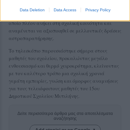
πειραμάτων φυσικής.
Data Deletion
Data Access
Privacy Policy
Το βραβείο ήταν ένα σύγχρονο τηλεσκόπιο, το
οποίο πλέον ανήκει στη σχολική κοινότητα και
αναμένεται να αξιοποιηθεί σε μελλοντικές δράσεις
αστροπαρατήρησης.
Το τηλεσκόπιο παρουσιάστηκε σήμερα στους
μαθητές του σχολείου, προκαλώντας μεγάλο
ενθουσιασμό και θερμό χειροκρότημα, κλείνοντας
με τον καλύτερο τρόπο μια σχολική χρονιά
γεμάτη εμπειρίες, γνώση και όμορφες αναμνήσεις
για τους τελειόφοιτους μαθητές του 15ου
Δημοτικού Σχολείου Μυτιλήνης.
Δείτε περισσότερα άρθρα μας στα αποτελέσματα
αναζήτησης