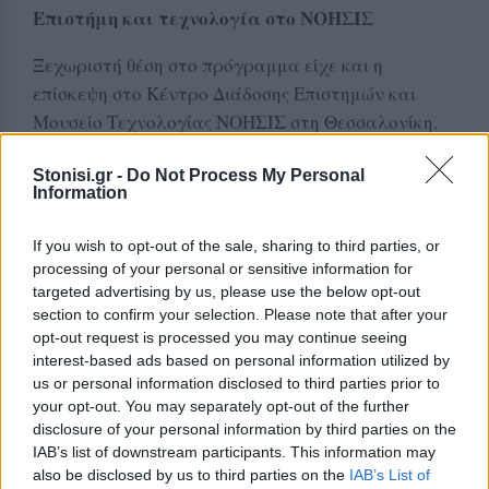
Επιστήμη και τεχνολογία στο ΝΟΗΣΙΣ
Ξεχωριστή θέση στο πρόγραμμα είχε και η
επίσκεψη στο Κέντρο Διάδοσης Επιστημών και
Μουσείο Τεχνολογίας ΝΟΗΣΙΣ στη Θεσσαλονίκη.
Οι μαθητές πειραματίστηκαν με εφαρμογές
Stonisi.gr -
Do Not Process My Personal
Information
φυσικής, γνώρισαν σύγχρονες τεχνολογίες και
παρακολούθησαν προβολές για την ιστορία των
If you wish to opt-out of the sale, sharing to third parties, or
δεινοσαύρων και τον μηχανισμό των Αντικυθήρων.
processing of your personal or sensitive information for
targeted advertising by us, please use the below opt-out
Ιδιαίτερο ενθουσιασμό προκάλεσε ο
section to confirm your selection. Please note that after your
προσομοιωτής, που πρόσφερε στους μαθητές μια
opt-out request is processed you may continue seeing
διαδραστική εμπειρία με εικονικό ταξίδι στο
interest-based ads based on personal information utilized by
Σινικό Τείχος.
us or personal information disclosed to third parties prior to
your opt-out. You may separately opt-out of the further
Ξενάγηση στο Μετρό Θεσσαλονίκης
disclosure of your personal information by third parties on the
IAB’s list of downstream participants. This information may
also be disclosed by us to third parties on the
IAB’s List of
Στο πρόγραμμα περιλαμβανόταν και ξενάγηση