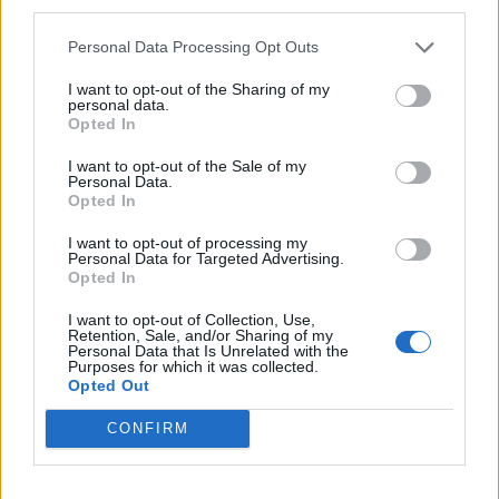
third parties.
Personal Data Processing Opt Outs
ΣΤΗΝ ΙΔΙΑ ΚΑΤΗΓΟΡΙΑ
I want to opt-out of the Sharing of my
personal data.
ΔΡΑΣΕΙΣ
Opted In
Καλοκαιρινή γιορτή για τα
παιδιά της «Κυψέλης»
I want to opt-out of the Sale of my
Μουσική, τραγούδι και χορός στη
Personal Data.
Λέσχη Αξιωματικών από τον
Opted In
Ελληνικό Ερυθρό Σταυρό και την
98 ΑΔΤΕ
I want to opt-out of processing my
Personal Data for Targeted Advertising.
Opted In
I want to opt-out of Collection, Use,
ΡΕΠΟΡΤΑΖ
ΔΡΑΣΕΙΣ
Retention, Sale, and/or Sharing of my
Στο Πανελλήνιον έκθεση
Personal Data that Is Unrelated with the
σύνδεσης του σήμερα της
Purposes for which it was collected.
Μυτιλήνης με το χθες
Opted Out
Μια έκθεση διοργανωμένη από τον
Εμπορικό Σύλλογο Μυτιλήνης
CONFIRM