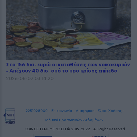
Στα 156 δισ. ευρώ οι καταθέσεις των νοικοκυριών
- Απέχουν 40 δισ. από τα προ κρίσης επίπεδα
2026-08-07 03:14:20
2251028000
Επικοινωνία
Διαφήμιση
Όροι Χρήσης -
Πολιτική Προσωπικών Δεδομένων
ΚΟΙΝΣΕΠ ΕΝΗΜΕΡΩΣΗ © 2019-2022 - All Right Reserved