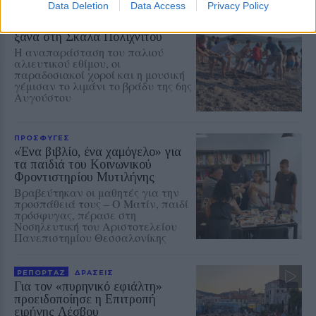
Data Deletion
Data Access
Privacy Policy
ΜΟΥΣΙΚΗ
Η γιορτή της τράτας ζωντάνεψε
ξανά στη Σκάλα Πολιχνίτου
Η αναπαράσταση του παλιού
αλιευτικού εθίμου, οι
παραδοσιακοί χοροί και η μουσική
γέμισαν το λιμάνι το βράδυ της 6ης
Αυγούστου
ΠΡΟΣΦΥΓΕΣ
«Ένα βιβλίο, ένα χαμόγελο» για
τα παιδιά του Κοινωνικού
Φροντιστηρίου Μυτιλήνης
Βραβεύτηκαν οι μαθητές για την
προσπάθειά τους – Ο Ματίν, παιδί
πρόσφυγας, πέρασε στη
Νοσηλευτική του Αριστοτελείου
Πανεπιστημίου Θεσσαλονίκης
ΡΕΠΟΡΤΑΖ
ΔΡΑΣΕΙΣ
Για τον «πυρηνικό εφιάλτη»
προειδοποίησε η Επιτροπή
ειρήνης Λέσβου