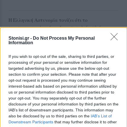
Η Ελληνική Αστυνομία τονίζει ότι το
προστατευτικό κράνος δεν αποτελεί απλώς μια
τυπική υποχρέωση, αλλά βασικό μέτρο
Stonisi.gr -
Do Not Process My Personal
προστασίας της ανθρώπινης ζωής.
Information
«Το προστατευτικό κράνος δεν είναι απλώς μια
If you wish to opt-out of the sale, sharing to third parties, or
υποχρέωση, είναι πράξη προσωπικής ευθύνης και
processing of your personal or sensitive information for
συλλογικής ωριμότητας. Το κράνος είναι θέμα
targeted advertising by us, please use the below opt-out
section to confirm your selection. Please note that after your
ζωής», αναφέρεται χαρακτηριστικά στην
opt-out request is processed you may continue seeing
ανακοίνωση.
interest-based ads based on personal information utilized by
us or personal information disclosed to third parties prior to
your opt-out. You may separately opt-out of the further
Δείτε περισσότερα άρθρα μας στα αποτελέσματα
disclosure of your personal information by third parties on the
αναζήτησης
IAB’s list of downstream participants. This information may
also be disclosed by us to third parties on the
IAB’s List of
Add stonisi.gr on Google ↗
Downstream Participants
that may further disclose it to other