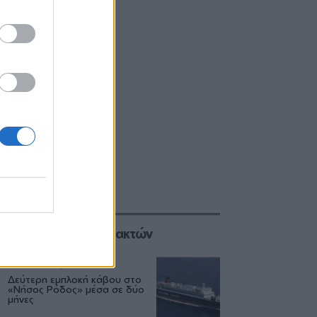
Επιλογές των Συντακτών
ΕΛΛΑΔΑ
06/08
Δεύτερη εμπλοκή κάβου στο
«Νήσος Ρόδος» μέσα σε δύο
μήνες