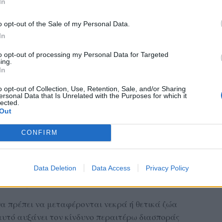
In
o opt-out of the Sale of my Personal Data.
In
to opt-out of processing my Personal Data for Targeted
ing.
In
o opt-out of Collection, Use, Retention, Sale, and/or Sharing
ersonal Data that Is Unrelated with the Purposes for which it
lected.
Out
CONFIRM
κριμένα μέτρα προστασίας κατά τη μεταφορά
η χρήση κλειστών φορτηγών ή ειδικών σάκων
Data Deletion
Data Access
Privacy Policy
ς των οχημάτων μετά την εκφόρτωση, καθώς
κτίνα γύρω από τα σημεία ταφής.
θα πρέπει να μεταφέρονται νεκρά ή θετικά ζώα
 αυτό αυξάνει τον κίνδυνο περαιτέρω διασποράς