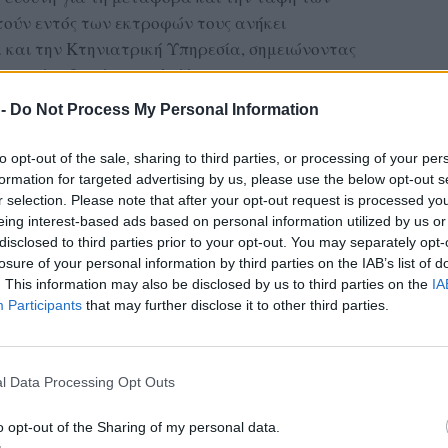
ούν εντός των εκτροφών τους ανήκει
 και την Κτηνιατρική Υπηρεσία, σημειώνοντας
ραφεί σοβαρές παραλείψεις.
 -
Do Not Process My Personal Information
ηρηθεί ανοιχτά φορτηγά να μεταφέρουν τόσο
ώ κάνουν λόγο και για πρόχειρες ταφές,
to opt-out of the sale, sharing to third parties, or processing of your per
ι αρμόδιοι που συχνά επιρρίπτουν ευθύνες στους
formation for targeted advertising by us, please use the below opt-out s
ρα βιοασφάλειας, δεν εφαρμόζουν στην πράξη
r selection. Please note that after your opt-out request is processed y
eing interest-based ads based on personal information utilized by us or
disclosed to third parties prior to your opt-out. You may separately opt-
ΔΙΑΦΗΜΙΣΗ
losure of your personal information by third parties on the IAB’s list of
. This information may also be disclosed by us to third parties on the
IA
Participants
that may further disclose it to other third parties.
l Data Processing Opt Outs
o opt-out of the Sharing of my personal data.