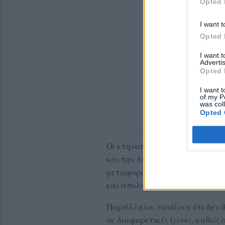
Opted 
I want t
Opted 
I want 
Advertis
Opted 
I want t
of my P
was col
Opted 
Οι κτηνοτρόφοι ζητούν συγκε
και την ταφή των ζώων, όπως 
μεταφοράς, ο άμεσος ψεκασμό
και απολυμάνσεις σε ασφαλή α
Παράλληλα, τονίζουν ότι δεν 
σε διαφορετικές ζώνες, καθώς