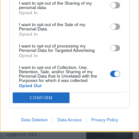
I want to opt-out of the Sharing of my
Εκδήλωση της Ένωσης Συλλόγων
personal data.
Γονέων Δυτικής Λέσβου με
Opted In
ομιλήτρια την αστυνόμο Χρύσα
Βακάλη
I want to opt-out of the Sale of my
Personal Data.
Opted In
ΑΓΟΡΑ
I want to opt-out of processing my
Αντίδραση των ιδιωτικών
Personal Data for Targeted Advertising.
υπαλλήλων για τη Λευκή Νύχτα
Opted In
της Μυτιλήνης
Παρέμβαση της Ένωσης Ιδιωτικών
I want to opt-out of Collection, Use,
Υπαλλήλων Λέσβου για τα
Retention, Sale, and/or Sharing of my
διευρυμένα ωράρια και τις
Personal Data that Is Unrelated with the
Purposes for which it was collected.
συνθήκες εργασίας στα εμπορικά
καταστήματα
Opted Out
CONFIRM
ΔΡΑΣΕΙΣ
Έκκληση για νέο πυροσβεστικό
όχημα στο Πλωμάρι
Ξεκίνησε εκστρατεία
Data Deletion
Data Access
Privacy Policy
συγκέντρωσης χρημάτων για την
αγορά νέου πυροσβεστικού
οχήματος 4Χ4