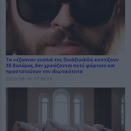
Τα «έξυπνα» γυαλιά της DuckDuckGo κοστίζουν
35 δολάρια, δεν χρειάζονται ποτέ φόρτιση και
προστατεύουν την ιδιωτικότητα
2026-08-06 07:34:28