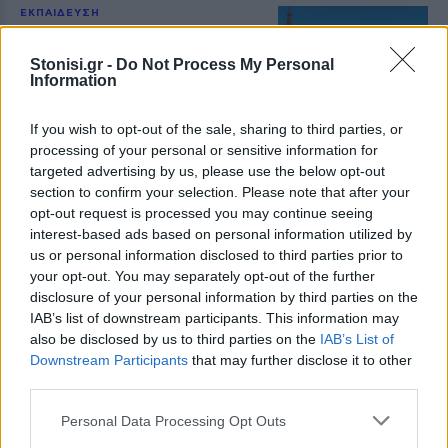
ΕΚΠΑΙΔΕΥΣΗ
Εκπαιδευτικοί του Πρότυπου
ΓΕΛ Μυτιλήνης σε πρόγραμμα
Stonisi.gr -
Do Not Process My Personal
Erasmus+ στην Κρακοβία
Information
Επιμόρφωση σε σύγχρονες
παιδαγωγικές μεθόδους,
εφαρμογές τεχνητής νοημοσύνης
If you wish to opt-out of the sale, sharing to third parties, or
και πρακτικές συμπεριληπτικής
processing of your personal or sensitive information for
εκπαίδευσης
targeted advertising by us, please use the below opt-out
section to confirm your selection. Please note that after your
ΔΡΑΣΕΙΣ
opt-out request is processed you may continue seeing
Η Λέσβος στη Διεθνή
interest-based ads based on personal information utilized by
Κατασκήνωση Νέων των
Παγκόσμιων Γεωπάρκων
us or personal information disclosed to third parties prior to
UNESCO
your opt-out. You may separately opt-out of the further
Μαθητές του Πρότυπου ΓΕΛ
disclosure of your personal information by third parties on the
Μυτιλήνης παρουσίασαν το
IAB’s list of downstream participants. This information may
Απολιθωμένο Δάσος και τη
also be disclosed by us to third parties on the
IAB’s List of
συμβολή του στη μελέτη της
κλιματικής αλλαγής
Downstream Participants
that may further disclose it to other
third parties.
ΕΚΠΑΙΔΕΥΣΗ
Personal Data Processing Opt Outs
Μαθαίνοντας από μικροί να
κινούμαστε με ασφάλεια