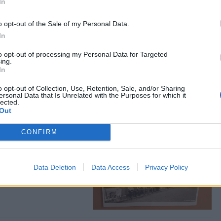
In
o opt-out of the Sale of my Personal Data.
In
ιδιά της
to opt-out of processing my Personal Data for Targeted
ing.
In
Αξιωματικών από τον
Ε
o opt-out of Collection, Use, Retention, Sale, and/or Sharing
ersonal Data that Is Unrelated with the Purposes for which it
lected.
Out
CONFIRM
δεσης του σήμερα
Data Deletion
Data Access
Privacy Policy
ικό Σύλλογο Μυτιλήνης