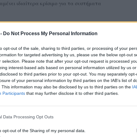
αμένει ιδιαίτερα κρίσιμο για τα συστήματα
 διακεκριμένοι ομιλητές και επιστήμονες με
 οποίοι θα αναλύσουν σύγχρονες πρακτικές και
 -
Do Not Process My Personal Information
 με επαγγελματίες του χώρου της υγείας αλλά
η.
to opt-out of the sale, sharing to third parties, or processing of your per
formation for targeted advertising by us, please use the below opt-out s
ίνοντας τη δυνατότητα στο κοινό της Λέσβου να
r selection. Please note that after your opt-out request is processed y
eing interest-based ads based on personal information utilized by us or
 επιστημονική δράση που ενισχύει τη γνώση και
disclosed to third parties prior to your opt-out. You may separately opt-
ατα δημόσιας υγείας.
losure of your personal information by third parties on the IAB’s list of
. This information may also be disclosed by us to third parties on the
IA
Participants
that may further disclose it to other third parties.
ας στα αποτελέσματα αναζήτησης
.gr on Google ↗
l Data Processing Opt Outs
o opt-out of the Sharing of my personal data.