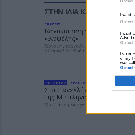
Opted 
ΣΤΗΝ ΙΔΙΑ ΚΑΤΗΓΟΡΙΑ
I want t
Opted 
ΔΡΑΣΕΙΣ
Καλοκαιρινή γιορτή για τα πα
I want 
«Κυψέλης»
Advertis
Opted 
Μουσική, τραγούδι και χορός στη Λέσχη 
Ελληνικό Ερυθρό Σταυρό και την 98 ΑΔΤ
I want t
of my P
was col
Opted 
ΡΕΠΟΡΤΑΖ
ΔΡΑΣΕΙΣ
Στο Πανελλήνιον έκθεση σύν
της Μυτιλήνης με το χθες
Μια έκθεση διοργανωμένη από τον Εμπορ