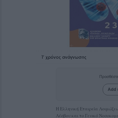
1
' χρόνος ανάγνωσης
Προσθέστε
Add 
Η Ελληνική Εταιρεία Λοιμώξεω
Λέσβου και το Γενικό Νοσοκομ