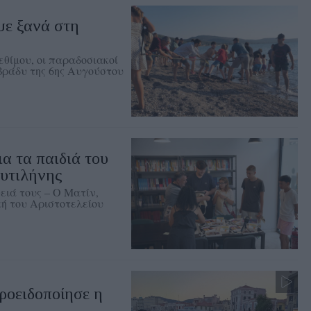
ψε ξανά στη
θίμου, οι παραδοσιακοί
 βράδυ της 6ης Αυγούστου
ια τα παιδιά του
υτιλήνης
ειά τους – Ο Ματίν,
ή του Αριστοτελείου
ροειδοποίησε η