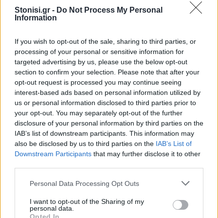
ενημέρωση της Περιφερειακής Αρχής, μέχρι τα
Stonisi.gr -
Do Not Process My Personal
Information
τέλη Απριλίου είχαν ήδη δαπανηθεί περίπου
2.000.000 ευρώ για τη διαχείριση της κατάστασης.
If you wish to opt-out of the sale, sharing to third parties, or
processing of your personal or sensitive information for
«Πού έχουν διατεθεί όλα αυτά τα χρήματα και
targeted advertising by us, please use the below opt-out
μέχρι πού θα φτάσει το συνολικό κόστος;»
section to confirm your selection. Please note that after your
διερωτώνται τα στελέχη της παράταξης,
opt-out request is processed you may continue seeing
interest-based ads based on personal information utilized by
ζητώντας πλήρη ενημέρωση και διαφάνεια.
us or personal information disclosed to third parties prior to
your opt-out. You may separately opt-out of the further
Ζητούν ζωοτροφές για τους κτηνοτρόφους
disclosure of your personal information by third parties on the
IAB’s list of downstream participants. This information may
Παράλληλα ζητούν το ποσό του 1.000.000 ευρώ
also be disclosed by us to third parties on the
IAB’s List of
που έχει δοθεί στην Περιφέρεια από το Υπουργείο
Downstream Participants
that may further disclose it to other
Εσωτερικών να αξιοποιηθεί αποκλειστικά για την
third parties.
αγορά και δωρεάν διάθεση ζωοτροφών στους
Personal Data Processing Opt Outs
πληγέντες κτηνοτρόφους.
I want to opt-out of the Sharing of my
Όπως αναφέρουν, η χρηματοδότηση αυτή είχε
personal data.
Opted In