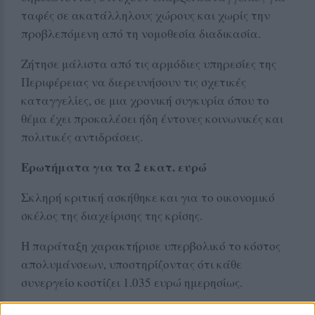
ταφές σε ακατάλληλους χώρους και χωρίς την
προβλεπόμενη από τη νομοθεσία διαδικασία.
Ζήτησε μάλιστα από τις αρμόδιες υπηρεσίες της
Περιφέρειας να διερευνήσουν τις σχετικές
καταγγελίες, σε μια χρονική συγκυρία όπου το
θέμα έχει προκαλέσει ήδη έντονες κοινωνικές και
πολιτικές αντιδράσεις.
Ερωτήματα για τα 2 εκατ. ευρώ
Σκληρή κριτική ασκήθηκε και για το οικονομικό
σκέλος της διαχείρισης της κρίσης.
Η παράταξη χαρακτήρισε υπερβολικό το κόστος
απολυμάνσεων, υποστηρίζοντας ότι κάθε
συνεργείο κοστίζει 1.035 ευρώ ημερησίως.
Παράλληλα σημείωσε πως, σύμφωνα με την