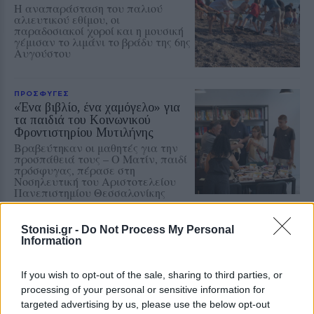
Η αναπαράσταση του παλιού
αλιευτικού εθίμου, οι
παραδοσιακοί χοροί και η μουσική
γέμισαν το λιμάνι το βράδυ της 6ης
Αυγούστου
ΠΡΟΣΦΥΓΕΣ
«Ένα βιβλίο, ένα χαμόγελο» για
τα παιδιά του Κοινωνικού
Φροντιστηρίου Μυτιλήνης
Βραβεύτηκαν οι μαθητές για την
προσπάθειά τους – Ο Ματίν, παιδί
πρόσφυγας, πέρασε στη
Νοσηλευτική του Αριστοτελείου
Πανεπιστημίου Θεσσαλονίκης
ΡΕΠΟΡΤΑΖ
ΔΡΑΣΕΙΣ
Stonisi.gr -
Do Not Process My Personal
Για τον «πυρηνικό εφιάλτη»
Information
προειδοποίησε η Επιτροπή
ειρήνης Λέσβου
If you wish to opt-out of the sale, sharing to third parties, or
Μια συγκέντρωση γεμάτη
processing of your personal or sensitive information for
μηνύματα και νοήματα για τον
πόλεμο και την ειρήνη
targeted advertising by us, please use the below opt-out