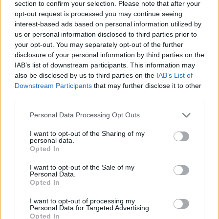
section to confirm your selection. Please note that after your
opt-out request is processed you may continue seeing
interest-based ads based on personal information utilized by
ΑΣΤΥΝΟΜΙΑ
us or personal information disclosed to third parties prior to
Δικογραφία σε βάρος 23χρονου
για τροχαίο στην Πέτρα
your opt-out. You may separately opt-out of the further
Το αυτοκίνητο προσέκρουσε σε
disclosure of your personal information by third parties on the
περίφραξη και προστατευτικές
IAB’s list of downstream participants. This information may
μπάρες – Ο οδηγός φέρεται να
also be disclosed by us to third parties on the
IAB’s List of
εγκατέλειψε το σημείο
Downstream Participants
that may further disclose it to other
third parties.
Personal Data Processing Opt Outs
ΕΚΠΑΙΔΕΥΣΗ
Εκπαιδευτικοί του Πρότυπου
ΓΕΛ Μυτιλήνης σε πρόγραμμα
I want to opt-out of the Sharing of my
personal data.
Erasmus+ στην Κρακοβία
Opted In
Επιμόρφωση σε σύγχρονες
παιδαγωγικές μεθόδους,
εφαρμογές τεχνητής νοημοσύνης
I want to opt-out of the Sale of my
Personal Data.
και πρακτικές συμπεριληπτικής
Opted In
εκπαίδευσης
I want to opt-out of processing my
ΔΡΑΣΕΙΣ
Personal Data for Targeted Advertising.
Η Λέσβος στη Διεθνή
Opted In