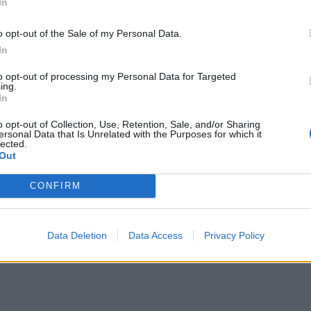
In
εια Δυτικής Μακεδονίας καταβάλλονται
χους, ενώ στην Περιφέρεια Δυτικής Ελλάδας
o opt-out of the Sale of my Personal Data.
σε 192 δικαιούχους.
In
 προηγηθεί στις 28 Απριλίου ακόμη μία μεγάλη
to opt-out of processing my Personal Data for Targeted
ing.
υρώ σε 849 δικαιούχους για αποζημιώσεις που
In
των αιγοπροβάτων όσο και τον αφθώδη πυρετό.
o opt-out of Collection, Use, Retention, Sale, and/or Sharing
ersonal Data that Is Unrelated with the Purposes for which it
ΔΙΑΦΗΜΙΣΗ
lected.
Out
CONFIRM
Data Deletion
Data Access
Privacy Policy