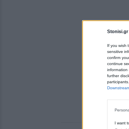
Stonisi.gr
If you wish 
sensitive in
confirm you
continue se
information 
further disc
participants
Downstream 
Persona
I want t