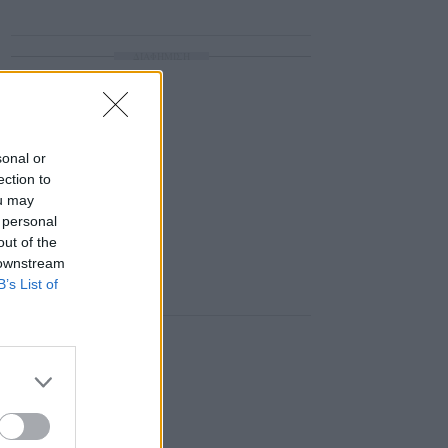
ΔΙΑΦΗΜΙΣΗ
sonal or
ection to
ou may
 personal
out of the
 downstream
B’s List of