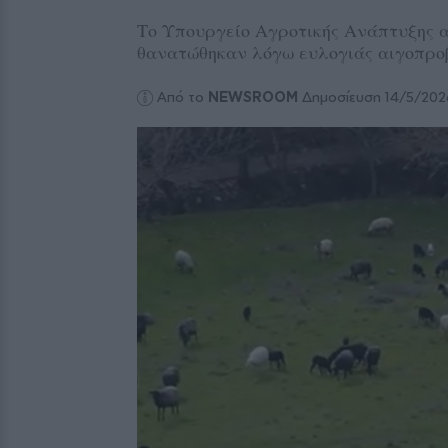
Το Υπουργείο Αγροτικής Ανάπτυξης α
θανατώθηκαν λόγω ευλογιάς αιγοπρ
Από το
NEWSROOM
Δημοσίευση 14/5/202