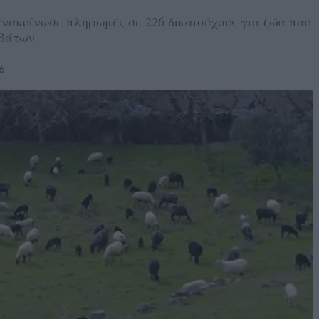
νακοίνωσε πληρωμές σε 226 δικαιούχους για ζώα που
οβάτων
6