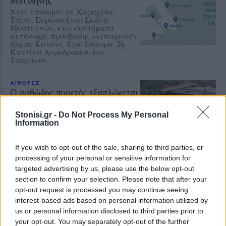
Μυτιλήνης
Νέες υποδομές σε Χαραμίδα,
Τάρτι, Ευρειακή και Σκάλα
Μυστεγνών, ενώ συστήματα
αυτόνομης πρόσβασης λειτουργούν
ήδη σε Κανόνι, Άγιο Ισίδωρο, 2η
Καντίνα Αεροδρομίου και
Τσαμάκια
ΑΓΡΟΤΕΣ
Ο αφθώδης πυρετός εξαπλώνεται
και η επιτήρηση πάει... διακοπές
Νέα κρούσματα σε Στύψη και
Stonisi.gr -
Do Not Process My Personal
κοντά στον Μόλυβο, ενώ η
Information
προσωρινή αποχώρηση κτηνιάτρων
δημιουργεί σοβαρά ερωτήματα για
την αντιμετώπιση της νόσου
If you wish to opt-out of the sale, sharing to third parties, or
processing of your personal or sensitive information for
targeted advertising by us, please use the below opt-out
ΕΛΛΑΔΑ
section to confirm your selection. Please note that after your
Τρέχει η διαδικασία των
opt-out request is processed you may continue seeing
αιτήσεων στο πρόγραμμα
interest-based ads based on personal information utilized by
«Τουρισμός για Όλους»
us or personal information disclosed to third parties prior to
Δείτε εδώ όλες τις κρίσιμες
ημερομηνίες για την κατάθεση των
your opt-out. You may separately opt-out of the further