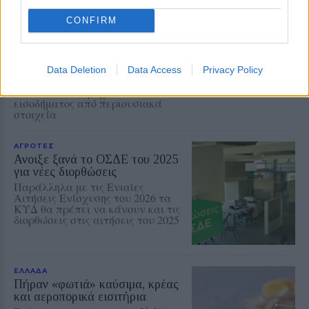
Βουτιά έκανε το πραγματικό
εισόδημα των ελληνικών
CONFIRM
νοικοκυριών
Μείωση 3,6% το πρώτο τρίμηνο του
2026, η χειρότερη επίδοση μεταξύ
21 χωρών μελών του ΟΟΣΑ.
Data Deletion
Data Access
Privacy Policy
Καθοριστική η υποχώρηση των
κοινωνικών παροχών και του
εισοδήματος από περιουσιακά
στοιχεία
ΑΓΡΟΤΕΣ
Ανοιξε ξανά το ΟΣΔΕ του 2025
για νέες διορθώσεις
Παράλληλα με τις Ενιαίες
Αιτήσεις Ενίσχυσης του 2026 τα
ΚΥΔ θα πρέπει να κάνουν και τις
διορθώσεις στις αιτήσεις του 2025
ΕΛΛΑΔΑ
Πήραν «φωτιά» καύσιμα, κρέας
και αεροπορικά εισιτήρια