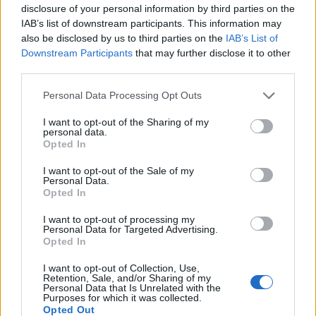
αιτήσεων
disclosure of your personal information by third parties on the
IAB’s list of downstream participants. This information may
also be disclosed by us to third parties on the
IAB’s List of
Downstream Participants
that may further disclose it to other
ΑΓΡΟΤΕΣ
third parties.
Στις 56 έφθασαν οι ενεργές
εστίες αφθώδους πυρετού στη
Λέσβο
Personal Data Processing Opt Outs
Περισσότερα από 75.000 ζώα
θανατώθηκαν ή πρόκειται να
I want to opt-out of the Sharing of my
θανατωθούν τις επόμενες ημέρες
personal data.
Opted In
I want to opt-out of the Sale of my
Personal Data.
ΡΕΠΟΡΤΑΖ
ΑΓΟΡΑ
Opted In
Πλημμύρισε από κόσμο η αγορά
της Μυτιλήνης στη Λευκή Νύχτα
I want to opt-out of processing my
Μουσική, προσφορές, δράσεις και
Personal Data for Targeted Advertising.
κεράσματα έδωσαν παλμό στο
Opted In
κέντρο της πόλης – Μεγάλη ήταν η
συμμετοχή κατοίκων και
I want to opt-out of Collection, Use,
επισκεπτών
Retention, Sale, and/or Sharing of my
Personal Data that Is Unrelated with the
Purposes for which it was collected.
Opted Out
ΕΛΛΑΔΑ