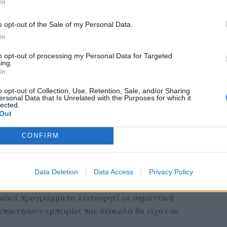
In
o opt-out of the Sale of my Personal Data.
In
to opt-out of processing my Personal Data for Targeted
ing.
In
o opt-out of Collection, Use, Retention, Sale, and/or Sharing
ersonal Data that Is Unrelated with the Purposes for which it
lected.
ολείο, βασική προτεραιότητα του Εσπερινού
Out
ροχή ποιοτικής επαγγελματικής εκπαίδευσης
 σπουδαστών με την αγορά εργασίας.
CONFIRM
σβου, όπου η επιχειρηματική δραστηριότητα
κογενειακές επιχειρήσεις, οι δυνατότητες
Data Deletion
Data Access
Privacy Policy
δομές είναι περιορισμένες. Μέσα σε αυτό το
παϊκά προγράμματα λειτουργεί ως σημαντική
αποκτήσουν εμπειρίες που δύσκολα θα είχαν σε