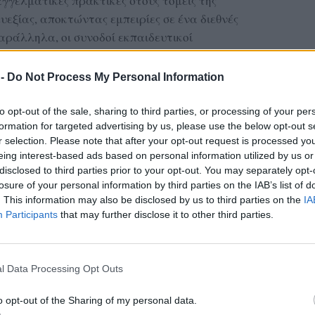
γγελματικές πρακτικές στους τομείς της
 ευεξίας, αποκτώντας εμπειρίες σε ένα διεθνές
ράλληλα, οι συνοδοί εκπαιδευτικοί
 και στήριξαν τους συμμετέχοντες καθ’ όλη τη
 -
Do Not Process My Personal Information
κή εκπαίδευση
to opt-out of the sale, sharing to third parties, or processing of your per
formation for targeted advertising by us, please use the below opt-out s
ΔΙΑΦΗΜΙΣΗ
r selection. Please note that after your opt-out request is processed y
eing interest-based ads based on personal information utilized by us or
disclosed to third parties prior to your opt-out. You may separately opt-
losure of your personal information by third parties on the IAB’s list of
. This information may also be disclosed by us to third parties on the
IA
Participants
that may further disclose it to other third parties.
l Data Processing Opt Outs
o opt-out of the Sharing of my personal data.