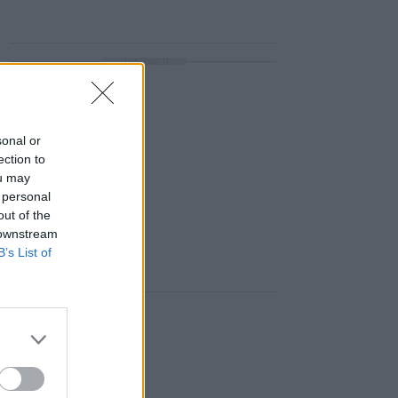
ΔΙΑΦΗΜΙΣΗ
sonal or
ection to
ou may
 personal
out of the
 downstream
B’s List of