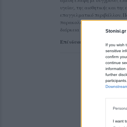
άμεση επαφή με σύγχρονες επα
υγείας, της αισθητικής και της
επαγγελματικό περιβάλλον. Πα
παρακολούθησαν τη διαδικασία
διάρκεια της κινητικότητας.
Stonisi.gr
Επένδυση στην επαγγελματι
If you wish 
sensitive in
confirm you
continue se
information 
further disc
participants
Downstream 
Persona
I want t