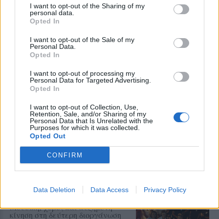
I want to opt-out of the Sharing of my
Η ΑΝΤΑΡΣΥΑ Λέσβου κατά της
personal data.
Λευκής Νύχτας στη Μυτιλήνη
Opted In
Κάνει λόγο για επιβάρυνση των
εμποροϋπαλλήλων και ζητά
I want to opt-out of the Sale of my
αυξήσεις μισθών και μείωση του
Personal Data.
χρόνου εργασίας
Opted In
I want to opt-out of processing my
Personal Data for Targeted Advertising.
ΑΓΟΡΑ
Opted In
Αντίδραση των ιδιωτικών
υπαλλήλων για τη Λευκή Νύχτα
I want to opt-out of Collection, Use,
της Μυτιλήνης
Retention, Sale, and/or Sharing of my
Personal Data that Is Unrelated with the
Παρέμβαση της Ένωσης Ιδιωτικών
Purposes for which it was collected.
Υπαλλήλων Λέσβου για τα
Opted Out
διευρυμένα ωράρια και τις
συνθήκες εργασίας στα εμπορικά
καταστήματα
CONFIRM
ΑΓΟΡΑ
Η Λευκή Νύχτα γέμισε ζωή την
Data Deletion
Data Access
Privacy Policy
αγορά του Πλωμαρίου
Μουσική, χορός και αυξημένη
κίνηση στη δεύτερη διοργάνωση