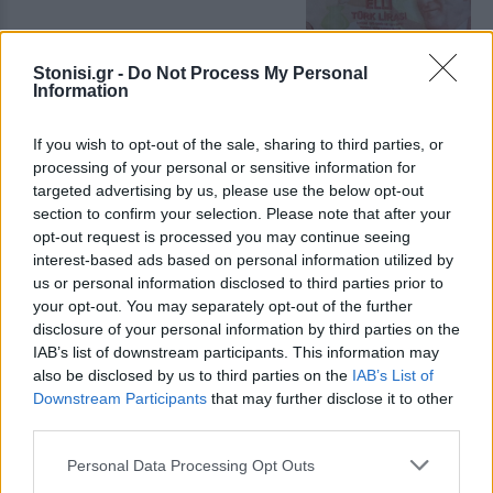
Stonisi.gr -
Do Not Process My Personal
ΕΛΛΑΔΑ
Information
Δεύτερη εμπλοκή κάβου στο
«Νήσος Ρόδος» μέσα σε δύο
μήνες
If you wish to opt-out of the sale, sharing to third parties, or
Μετά το περιστατικό της
processing of your personal or sensitive information for
Μυτιλήνης στις 3 Ιουνίου, ανάλογο
targeted advertising by us, please use the below opt-out
συμβάν καταγράφηκε κατά την
section to confirm your selection. Please note that after your
πρόσδεση του πλοίου στο λιμάνι
του Ηρακλείου
opt-out request is processed you may continue seeing
interest-based ads based on personal information utilized by
us or personal information disclosed to third parties prior to
ΕΡΓΑΣΙΑ
your opt-out. You may separately opt-out of the further
Πώς αμείβεται η εργασία τον
Δεκαπενταύγουστο
disclosure of your personal information by third parties on the
Τι ισχύει για μισθούς και
IAB’s list of downstream participants. This information may
ημερομίσθια, την προσαύξηση 75%
also be disclosed by us to third parties on the
IAB’s List of
και την απασχόληση κατά την έκτη
Downstream Participants
that may further disclose it to other
ημέρα, σύμφωνα με την ενημέρωση
third parties.
της ΓΣΕΕ
Personal Data Processing Opt Outs
ΑΓΟΡΑ