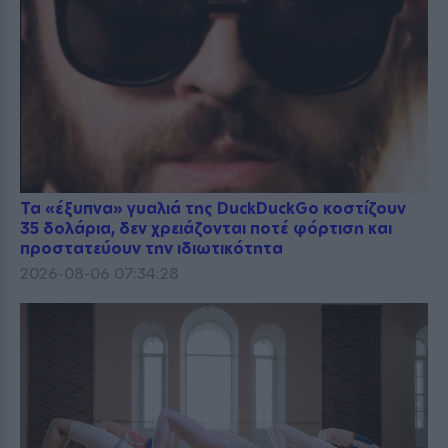
Τα «έξυπνα» γυαλιά της DuckDuckGo κοστίζουν
35 δολάρια, δεν χρειάζονται ποτέ φόρτιση και
προστατεύουν την ιδιωτικότητα
2026-08-06 07:34:28