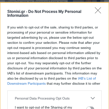
Ψίχουλα για τη βιοασφάλεια των
Περιφερειών
Μόνο στη Λέσβο έχουν δαπανηθεί
Stonisi.gr -
Do Not Process My Personal
6.000.000 ευρώ μέσα σε
Information
τεσσερισήμισι μήνες, ενώ το
Υπουργείο Αγροτικής Ανάπτυξης
ανακοινώνει επιπλέον 12,5 εκατ.
If you wish to opt-out of the sale, sharing to third parties, or
ευρώ για ολόκληρη τη χώρα
processing of your personal or sensitive information for
targeted advertising by us, please use the below opt-out
ΑΓΟΡΑ
section to confirm your selection. Please note that after your
Η Μυτιλήνη κινείται στους
opt-out request is processed you may continue seeing
ρυθμούς της Λευκής Νύχτας
interest-based ads based on personal information utilized by
Μουσική, παιδικές δράσεις,
us or personal information disclosed to third parties prior to
κεράσματα και μεγάλες
your opt-out. You may separately opt-out of the further
προσφορές από τις 6.30 το
απόγευμα – Ο Γιάννης Μουτζούρης
disclosure of your personal information by third parties on the
παρουσίασε στον «Ν» 99 fm το
IAB’s list of downstream participants. This information may
αναλυτικό πρόγραμμα
also be disclosed by us to third parties on the
IAB’s List of
Downstream Participants
that may further disclose it to other
ΑΓΡΟΤΕΣ
third parties.
Νέα κρούσματα αφθώδους
πυρετού σε Κάπη και Λεπέτυμνο
Personal Data Processing Opt Outs
Αρνητικά τα αποτελέσματα σε
άλλες 28 μονάδες
I want to opt-out of the Sharing of my