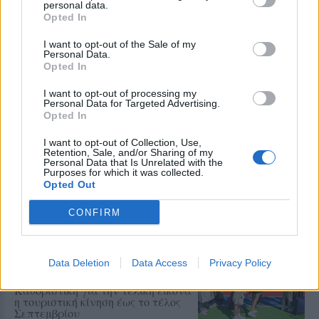
personal data.
Opted In
I want to opt-out of the Sale of my
Personal Data.
Opted In
ΣΥΝΕΝΤΕΥΞΗ
ΑΓΡΟΤΕΣ
Αντιμέτωπα με την ερημοποίηση
τα κτηνοτροφικά χωριά της
I want to opt-out of processing my
Personal Data for Targeted Advertising.
Λέσβου
Opted In
Ο κτηνοτρόφος Αχιλλέας
Κιαχαγιάς, από την Πελόπη,
I want to opt-out of Collection, Use,
μίλησε στον ραδιοφωνικό σταθμό
Retention, Sale, and/or Sharing of my
99 fm Στο Νησί για τις πολιτικές
Personal Data that Is Unrelated with the
ευθύνες και τα λάθη στη
Purposes for which it was collected.
διαχείριση του αφθώδους πυρετού
Opted Out
και τις εξαιρετικά δύσκολες
χρονιές που έρχονται
CONFIRM
ΤΟΥΡΙΣΜΟΣ
Πάνω από 65.000 Τούρκοι
τουρίστες στη Λέσβο στο
Data Deletion
Data Access
Privacy Policy
επτάμηνο
Καθοριστική για την τελική εικόνα
η τουριστική κίνηση έως το τέλος
Σεπτεμβρίου