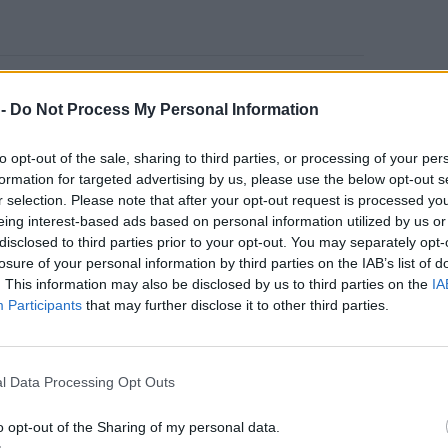
ρο εργαλείο που διαθέτει
την επιστημονική
:
 -
Do Not Process My Personal Information
μου της ελιάς και του ελαιολάδου.
ρέπει να παραμένει εγκλωβισμένη σε κλειστούς
to opt-out of the sale, sharing to third parties, or processing of your per
formation for targeted advertising by us, please use the below opt-out s
ενημέρωση
διάλογο με τους
ι μέσα από
και
r selection. Please note that after your opt-out request is processed y
ονα μετατρέπεται σε λύσεις, πολιτικές,
eing interest-based ads based on personal information utilized by us or
disclosed to third parties prior to your opt-out. You may separately opt-
losure of your personal information by third parties on the IAB’s list of
ΔΙΑΦΗΜΙΣΗ
. This information may also be disclosed by us to third parties on the
IA
Participants
that may further disclose it to other third parties.
l Data Processing Opt Outs
o opt-out of the Sharing of my personal data.