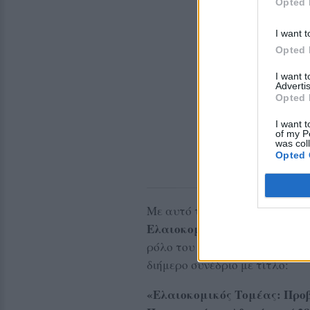
Opted 
I want t
Opted 
I want 
Advertis
Opted 
I want t
of my P
was col
Opted 
Επιστ
Με αυτό το σκεπτικό, η
Ελαιοκομίας (4Ε)
, σε συνεργ
Εκτελεστικού Διορ
ρόλο του
διήμερο συνέδριο με τίτλο:
«Ελαιοκομικός Τομέας: Προ