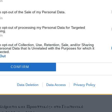
In
o opt-out of the Sale of my Personal Data.
In
to opt-out of processing my Personal Data for Targeted
ing.
In
o opt-out of Collection, Use, Retention, Sale, and/or Sharing
ersonal Data that Is Unrelated with the Purposes for which it
lected.
Out
CONFIRM
ημονική Εταιρεία Εγκυκλοπαιδιστών
Άξιον Εκδοτική
ασία με την
, η οποία έχει τον
Data Deletion
Data Access
Privacy Policy
γανωτή
, διοργανώνει ένα πολυθεματικό,
βλήματα και Προοπτικές» στο
Γεωπονικό