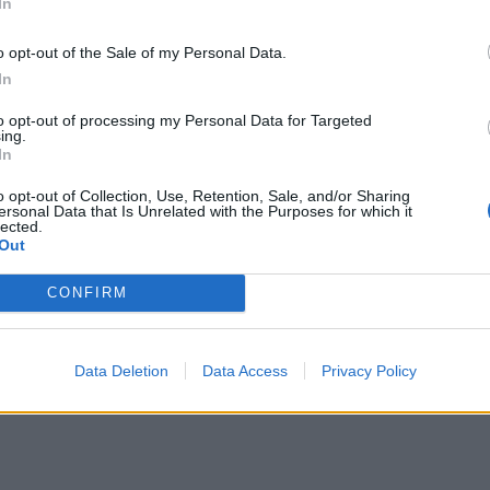
In
o opt-out of the Sale of my Personal Data.
7 στις 10
ς χρήσης IRIS, στις άμεσες πληρωμές,
In
RIS
. Οι χρήστες IRIS P2P (Person to Person)
, ενώ στο IRIS P2Pro (Person to Professionals
to opt-out of processing my Personal Data for Targeted
ing.
αγγελματίες (ελεύθεροι επαγγελματίες, έμποροι
In
o opt-out of Collection, Use, Retention, Sale, and/or Sharing
ersonal Data that Is Unrelated with the Purposes for which it
lected.
Out
RIS P2P καταγράφεται ως 1,9 φορές σε σχέση
CONFIRM
έση με το 2020, ενώ για το IRIS P2Pro ως 3 φορές
ρές σε σχέση με το 2020.
Data Deletion
Data Access
Privacy Policy
ΔΙΑΦΗΜΙΣΗ