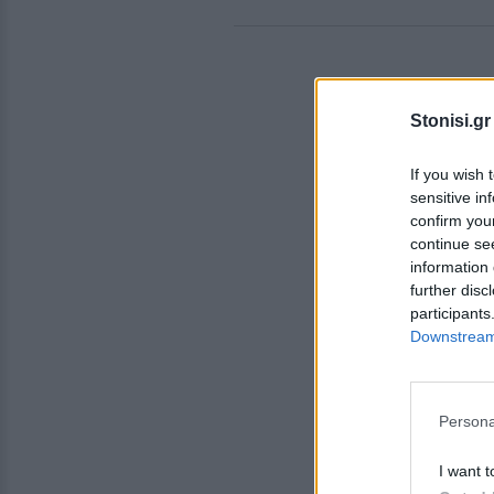
Stonisi.gr
If you wish 
sensitive in
confirm you
continue se
information 
further disc
participants
Downstream 
Persona
I want t