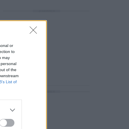
ΔΙΑΦΗΜΙΣΗ
sonal or
ection to
ou may
 personal
out of the
 downstream
B’s List of
ΔΙΑΦΗΜΙΣΗ