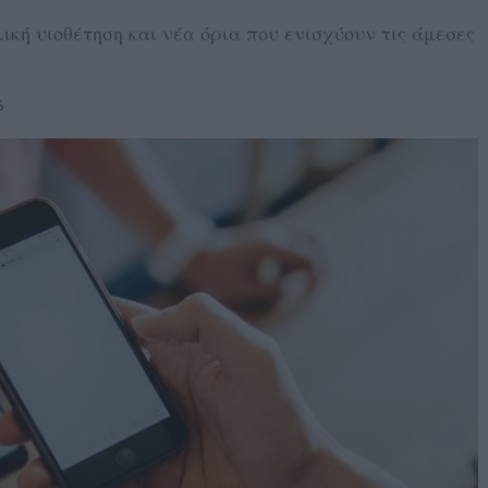
κή υιοθέτηση και νέα όρια που ενισχύουν τις άμεσες
6