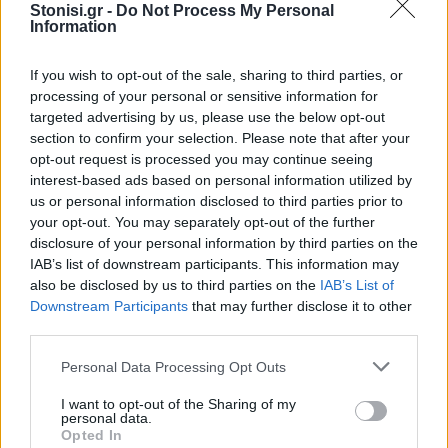
Stonisi.gr -
Do Not Process My Personal
Η Μυτιλήνη κινείται στους
Information
ρυθμούς της Λευκής Νύχτας
Μουσική, παιδικές δράσεις,
κεράσματα και μεγάλες
If you wish to opt-out of the sale, sharing to third parties, or
προσφορές από τις 6.30 το
processing of your personal or sensitive information for
απόγευμα – Ο Γιάννης Μουτζούρης
targeted advertising by us, please use the below opt-out
παρουσίασε στον «Ν» 99 fm το
αναλυτικό πρόγραμμα
section to confirm your selection. Please note that after your
opt-out request is processed you may continue seeing
interest-based ads based on personal information utilized by
ΑΓΡΟΤΕΣ
Νέα κρούσματα αφθώδους
us or personal information disclosed to third parties prior to
πυρετού σε Κάπη και Λεπέτυμνο
your opt-out. You may separately opt-out of the further
Αρνητικά τα αποτελέσματα σε
disclosure of your personal information by third parties on the
άλλες 28 μονάδες
IAB’s list of downstream participants. This information may
also be disclosed by us to third parties on the
IAB’s List of
Downstream Participants
that may further disclose it to other
third parties.
Personal Data Processing Opt Outs
ΣΥΝΕΝΤΕΥΞΗ
ΑΓΡΟΤΕΣ
Αντιμέτωπα με την ερημοποίηση
τα κτηνοτροφικά χωριά της
I want to opt-out of the Sharing of my
personal data.
Λέσβου
Opted In
Ο κτηνοτρόφος Αχιλλέας