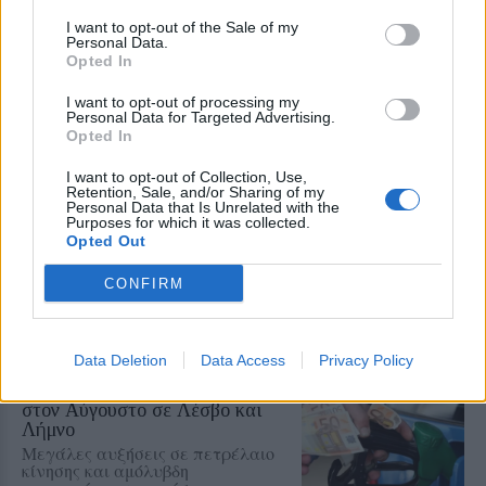
Κιαχαγιάς, από την Πελόπη,
I want to opt-out of the Sale of my
μίλησε στον ραδιοφωνικό σταθμό
Personal Data.
99 fm Στο Νησί για τις πολιτικές
Opted In
ευθύνες και τα λάθη στη
διαχείριση του αφθώδους πυρετού
και τις εξαιρετικά δύσκολες
I want to opt-out of processing my
χρονιές που έρχονται
Personal Data for Targeted Advertising.
Opted In
ΤΟΥΡΙΣΜΟΣ
I want to opt-out of Collection, Use,
Πάνω από 65.000 Τούρκοι
Retention, Sale, and/or Sharing of my
τουρίστες στη Λέσβο στο
Personal Data that Is Unrelated with the
Purposes for which it was collected.
επτάμηνο
Opted Out
Καθοριστική για την τελική εικόνα
η τουριστική κίνηση έως το τέλος
CONFIRM
Σεπτεμβρίου
Data Deletion
Data Access
Privacy Policy
ΡΕΠΟΡΤΑΖ
ΑΓΟΡΑ
Φωτιά πήραν τα καυσιμα, μέσα
στον Αύγουστο σε Λέσβο και
Λήμνο
Μεγάλες αυξήσεις σε πετρέλαιο
κίνησης και αμόλυβδη