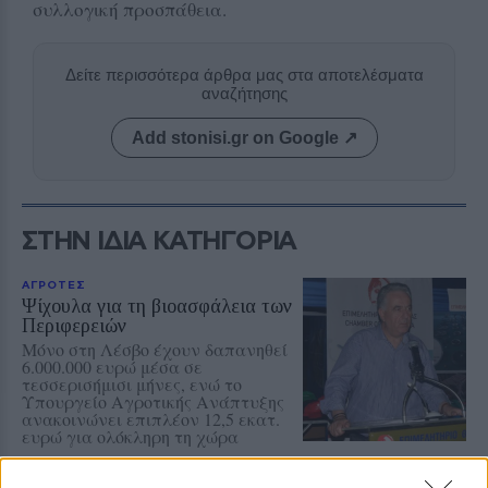
συλλογική προσπάθεια.
Δείτε περισσότερα άρθρα μας στα αποτελέσματα
αναζήτησης
Add stonisi.gr on Google ↗
ΣΤΗΝ ΙΔΙΑ ΚΑΤΗΓΟΡΙΑ
ΑΓΡΟΤΕΣ
Ψίχουλα για τη βιοασφάλεια των
Περιφερειών
Μόνο στη Λέσβο έχουν δαπανηθεί
6.000.000 ευρώ μέσα σε
τεσσερισήμισι μήνες, ενώ το
Υπουργείο Αγροτικής Ανάπτυξης
ανακοινώνει επιπλέον 12,5 εκατ.
ευρώ για ολόκληρη τη χώρα
ΑΓΟΡΑ