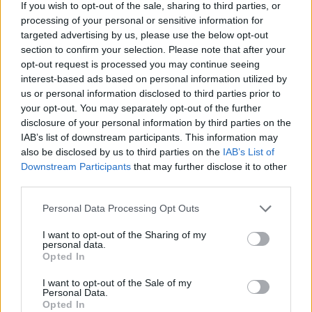
If you wish to opt-out of the sale, sharing to third parties, or
ΕΡΓΑΣΙΑ
processing of your personal or sensitive information for
Πώς αμείβεται η εργασία τον
targeted advertising by us, please use the below opt-out
Δεκαπενταύγουστο
section to confirm your selection. Please note that after your
Τι ισχύει για μισθούς και
ημερομίσθια, την προσαύξηση 75%
opt-out request is processed you may continue seeing
και την απασχόληση κατά την έκτη
interest-based ads based on personal information utilized by
ημέρα, σύμφωνα με την ενημέρωση
us or personal information disclosed to third parties prior to
της ΓΣΕΕ
your opt-out. You may separately opt-out of the further
disclosure of your personal information by third parties on the
IAB’s list of downstream participants. This information may
ΑΓΟΡΑ
Η ΑΝΤΑΡΣΥΑ Λέσβου κατά της
also be disclosed by us to third parties on the
IAB’s List of
Λευκής Νύχτας στη Μυτιλήνη
Downstream Participants
that may further disclose it to other
Κάνει λόγο για επιβάρυνση των
third parties.
εμποροϋπαλλήλων και ζητά
αυξήσεις μισθών και μείωση του
Personal Data Processing Opt Outs
χρόνου εργασίας
I want to opt-out of the Sharing of my
personal data.
Opted In
ΑΓΟΡΑ
Αντίδραση των ιδιωτικών
I want to opt-out of the Sale of my
υπαλλήλων για τη Λευκή Νύχτα
Personal Data.
της Μυτιλήνης
Opted In