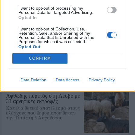
Παρέμβαση της Ένωσης Ιδιωτικών
Υπαλλήλων Λέσβου για τα
I want to opt-out of processing my
διευρυμένα ωράρια και τις
Personal Data for Targeted Advertising.
συνθήκες εργασίας στα εμπορικά
Opted In
καταστήματα
I want to opt-out of Collection, Use,
Retention, Sale, and/or Sharing of my
ΑΓΟΡΑ
Personal Data that Is Unrelated with the
Η Λευκή Νύχτα γέμισε ζωή την
Purposes for which it was collected.
αγορά του Πλωμαρίου
Opted Out
Μουσική, χορός και αυξημένη
κίνηση στη δεύτερη διοργάνωση
CONFIRM
του Εμπορικού Συλλόγου
Πλωμαρίου
Data Deletion
Data Access
Privacy Policy
ΑΓΡΟΤΕΣ
Αφθώδης πυρετός στη Λέσβο με
33 αρνητικές εκτροφές
Κανένα θετικό αποτέλεσμα στους
ελέγχους που δημοσιοποιήθηκαν
την Τετάρτη 5 Αυγούστου