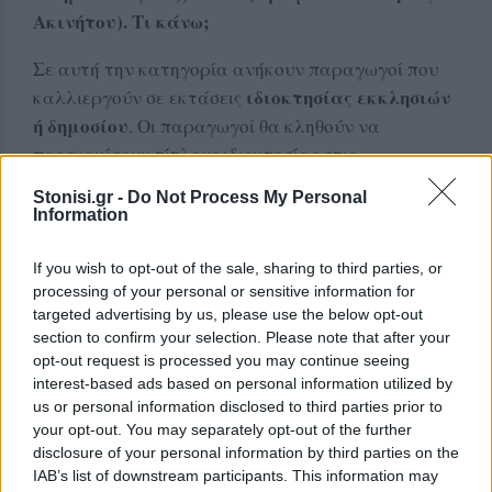
Ακινήτου). Τι κάνω;
Σε αυτή την κατηγορία ανήκουν παραγωγοί που
ιδιοκτησίας εκκλησιών
καλλιεργούν σε εκτάσεις
ή δημοσίου
. Οι παραγωγοί θα κληθούν να
προσκομίσουν τίτλους ιδιοκτησίας στις
Περιφερειακές Διευθύνσεις ΟΠΕΚΕΠΕ και αφού
Stonisi.gr -
Do Not Process My Personal
πραγματοποιηθούν οι απαραίτητοι
Information
διασταυρωτικοί έλεγχοι, όσοι δικαιούνται θα
λάβουν χρήματα στην επόμενη πληρωμή.
If you wish to opt-out of the sale, sharing to third parties, or
processing of your personal or sensitive information for
4. Άλλες κατηγορίες λαθών:
targeted advertising by us, please use the below opt-out
section to confirm your selection. Please note that after your
Α. Έχω ΑΤΑΚ, ΚΑΕΚ, ΑΦΜ, ΙΒΑΝ θανόντος,
opt-out request is processed you may continue seeing
interest-based ads based on personal information utilized by
ανύπαρκτου ή άσχετου, που δεν αποδεικνύεται
us or personal information disclosed to third parties prior to
η σχέση μου μαζί του, ή έκανα λάθος κατά τη
your opt-out. You may separately opt-out of the further
συμπλήρωσή του.
disclosure of your personal information by third parties on the
IAB’s list of downstream participants. This information may