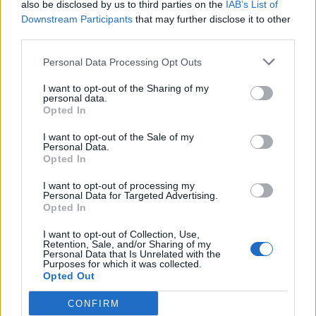
Με την ολοκλήρωση των πληρωμών θα ανοίξουν οι
also be disclosed by us to third parties on the
IAB’s List of
αιτήσεις για διορθώσεις από τους παραγωγούς.
Downstream Participants
that may further disclose it to other
third parties.
Συγκεκριμένα:
Personal Data Processing Opt Outs
Στις περιπτώσεις θανάτων πριν τις
I want to opt-out of the Sharing of my
31/12/2024 οι παραγωγοί θα πρέπει να
personal data.
Opted In
ενημερώσουν το Ε9 τους προκειμένου να
ληφθεί υπόψη στον επόμενο έλεγχο.
I want to opt-out of the Sale of my
Personal Data.
Λανθασμένες καταχωρήσεις σε ό,τι αφορά
Opted In
ΑΤΑΚ, ΚΑΕΚ ή ΑΦΜ ιδιοκτήτη μπορούν να
I want to opt-out of processing my
διορθωθούν στο σύστημα της ΕΑΕ.
Personal Data for Targeted Advertising.
Σε περιπτώσεις διαφοράς εκτάσεων Ε9 με
Opted In
δηλωθείσα έκταση στην ΕΑΕ μπορούν να
I want to opt-out of Collection, Use,
προστεθούν και νέα ΑΤΑΚ, KAEK είτε στην
Retention, Sale, and/or Sharing of my
Personal Data that Is Unrelated with the
ΑΑΔΕ είτε στο σύστημα της ΕΑΕ.
Purposes for which it was collected.
Opted Out
Στη συνέχεια θα πραγματοποιηθούν οι
CONFIRM
απαραίτητοι διασταυρωτικοί έλεγχοι και όσοι