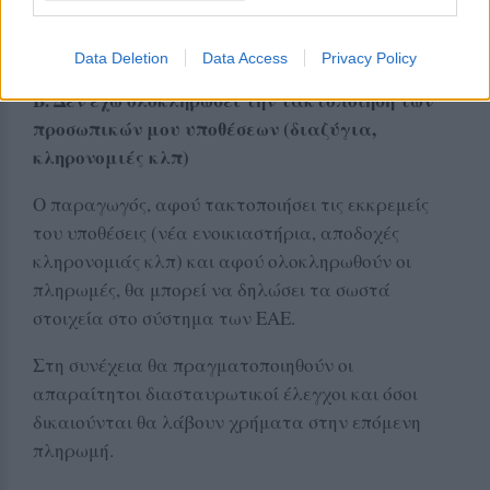
δικαιούνται θα λάβουν χρήματα στην επόμενη
πληρωμή.
Data Deletion
Data Access
Privacy Policy
Β. Δεν έχω ολοκληρώσει την τακτοποίηση των
προσωπικών μου υποθέσεων (διαζύγια,
κληρονομιές κλπ)
Ο παραγωγός, αφού τακτοποιήσει τις εκκρεμείς
του υποθέσεις (νέα ενοικιαστήρια, αποδοχές
κληρονομιάς κλπ) και αφού ολοκληρωθούν οι
πληρωμές, θα μπορεί να δηλώσει τα σωστά
στοιχεία στο σύστημα των ΕΑΕ.
Στη συνέχεια θα πραγματοποιηθούν οι
απαραίτητοι διασταυρωτικοί έλεγχοι και όσοι
δικαιούνται θα λάβουν χρήματα στην επόμενη
πληρωμή.