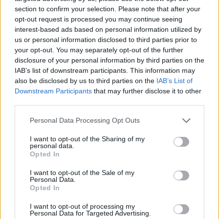
section to confirm your selection. Please note that after your
Πάνω από 65.000 Τούρκοι
τουρίστες στη Λέσβο στο
opt-out request is processed you may continue seeing
επτάμηνο
interest-based ads based on personal information utilized by
Καθοριστική για την τελική εικόνα
us or personal information disclosed to third parties prior to
η τουριστική κίνηση έως το τέλος
your opt-out. You may separately opt-out of the further
Σεπτεμβρίου
disclosure of your personal information by third parties on the
IAB’s list of downstream participants. This information may
also be disclosed by us to third parties on the
IAB’s List of
Downstream Participants
that may further disclose it to other
ΡΕΠΟΡΤΑΖ
ΑΓΟΡΑ
Φωτιά πήραν τα καυσιμα, μέσα
third parties.
στον Αύγουστο σε Λέσβο και
Λήμνο
Personal Data Processing Opt Outs
Μεγάλες αυξήσεις σε πετρέλαιο
κίνησης και αμόλυβδη
I want to opt-out of the Sharing of my
καταγράφουν οι επίσημες
personal data.
τιμοληψίες σε Λέσβο και Λήμνο –
Opted In
Ακριβότερη η Λήμνος, χαμηλότερες
τιμές στη Χίο
I want to opt-out of the Sale of my
Personal Data.
Opted In
ΚΟΣΜΟΣ
Οριακή κάμψη του πληθωρισμού
I want to opt-out of processing my
στην Τουρκία
Personal Data for Targeted Advertising.
Συνεχίζεται η υποχώρηση της