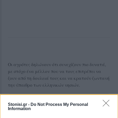
Οι αγρότες δηλώνουν ότι συνεχίζουν πιο δυνατά,
με στόχο ένα μέλλον που να τους επιτρέπει να
ζουν από τη δουλειά τους και να κρατούν ζωντανή
την ύπαιθρο των ελληνικών νησιών.
Δείτε περισσότερα άρθρα μας στα αποτελέσματα
Stonisi.gr -
Do Not Process My Personal
αναζήτησης
Information
Add stonisi.gr on Google ↗