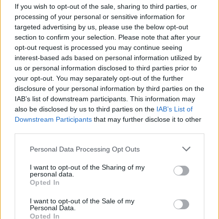
If you wish to opt-out of the sale, sharing to third parties, or
processing of your personal or sensitive information for
targeted advertising by us, please use the below opt-out
section to confirm your selection. Please note that after your
ΣΤΗΝ ΙΔΙΑ ΚΑΤΗΓΟΡΙΑ
opt-out request is processed you may continue seeing
interest-based ads based on personal information utilized by
ΤΟΥΡΙΣΜΟΣ
us or personal information disclosed to third parties prior to
Περισσότερες προσβάσιμες
your opt-out. You may separately opt-out of the further
παραλίες αποκτά ο Δήμος
Μυτιλήνης
disclosure of your personal information by third parties on the
Νέες υποδομές σε Χαραμίδα,
IAB’s list of downstream participants. This information may
Τάρτι, Ευρειακή και Σκάλα
also be disclosed by us to third parties on the
IAB’s List of
Μυστεγνών, ενώ συστήματα
Downstream Participants
that may further disclose it to other
αυτόνομης πρόσβασης λειτουργούν
third parties.
ήδη σε Κανόνι, Άγιο Ισίδωρο, 2η
Καντίνα Αεροδρομίου και
Τσαμάκια
Personal Data Processing Opt Outs
I want to opt-out of the Sharing of my
ΑΓΡΟΤΕΣ
personal data.
Ο αφθώδης πυρετός εξαπλώνεται
Opted In
και η επιτήρηση πάει... διακοπές
Νέα κρούσματα σε Στύψη και
I want to opt-out of the Sale of my
κοντά στον Μόλυβο, ενώ η
Personal Data.
προσωρινή αποχώρηση κτηνιάτρων
Opted In