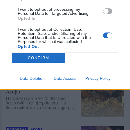
δημιουργεί σοβαρά ερωτήματα για
την αντιμετώπιση της νόσου
I want to opt-out of processing my
Personal Data for Targeted Advertising.
Opted In
ΕΛΛΑΔΑ
Τρέχει η διαδικασία των
I want to opt-out of Collection, Use,
αιτήσεων στο πρόγραμμα
Retention, Sale, and/or Sharing of my
Personal Data that Is Unrelated with the
«Τουρισμός για Όλους»
Purposes for which it was collected.
Δείτε εδώ όλες τις κρίσιμες
Opted Out
ημερομηνίες για την κατάθεση των
αιτήσεων
CONFIRM
ΑΓΡΟΤΕΣ
Data Deletion
Data Access
Privacy Policy
Στις 56 έφθασαν οι ενεργές
εστίες αφθώδους πυρετού στη
Λέσβο
Περισσότερα από 75.000 ζώα
θανατώθηκαν ή πρόκειται να
θανατωθούν τις επόμενες ημέρες
ΡΕΠΟΡΤΑΖ
ΑΓΟΡΑ