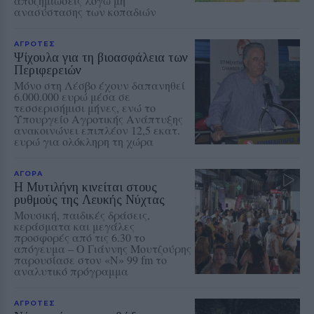
αποζημιώσεις λόγω μη
ανασύστασης των κοπαδιών
ΑΓΡΟΤΕΣ
Ψίχουλα για τη βιοασφάλεια των
Περιφερειών
Μόνο στη Λέσβο έχουν δαπανηθεί
6.000.000 ευρώ μέσα σε
τεσσερισήμισι μήνες, ενώ το
Υπουργείο Αγροτικής Ανάπτυξης
ανακοινώνει επιπλέον 12,5 εκατ.
ευρώ για ολόκληρη τη χώρα
ΑΓΟΡΑ
Η Μυτιλήνη κινείται στους
ρυθμούς της Λευκής Νύχτας
Μουσική, παιδικές δράσεις,
κεράσματα και μεγάλες
προσφορές από τις 6.30 το
απόγευμα – Ο Γιάννης Μουτζούρης
παρουσίασε στον «Ν» 99 fm το
αναλυτικό πρόγραμμα
ΑΓΡΟΤΕΣ