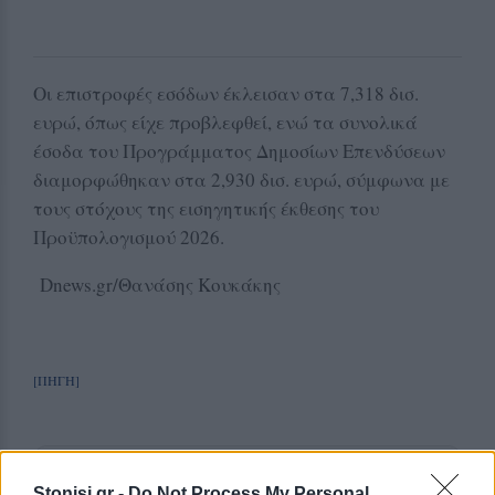
Οι επιστροφές εσόδων έκλεισαν στα 7,318 δισ.
ευρώ, όπως είχε προβλεφθεί, ενώ τα συνολικά
έσοδα του Προγράμματος Δημοσίων Επενδύσεων
διαμορφώθηκαν στα 2,930 δισ. ευρώ, σύμφωνα με
τους στόχους της εισηγητικής έκθεσης του
Προϋπολογισμού 2026.
Dnews.gr/Θανάσης Κουκάκης
[ΠΗΓΗ]
Δείτε περισσότερα άρθρα μας στα αποτελέσματα
Stonisi.gr -
Do Not Process My Personal