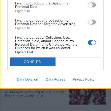
του Εμπορικού Συλλόγου
I want to opt-out of the Sale of my
Πλωμαρίου
Personal Data.
Opted In
I want to opt-out of processing my
Personal Data for Targeted Advertising.
ΑΓΡΟΤΕΣ
Opted In
Αφθώδης πυρετός στη Λέσβο με
33 αρνητικές εκτροφές
I want to opt-out of Collection, Use,
Κανένα θετικό αποτέλεσμα στους
Retention, Sale, and/or Sharing of my
ελέγχους που δημοσιοποιήθηκαν
Personal Data that Is Unrelated with the
την Τετάρτη 5 Αυγούστου
Purposes for which it was collected.
Opted Out
CONFIRM
ΑΓΡΟΤΕΣ
«Σώστε τον κτηνοτρόφο από τον
αφανισμό»
Data Deletion
Data Access
Privacy Policy
Παρέμβαση του Αγροτικού
Συλλόγου Μανταμάδου για τον
αφθώδη πυρετό στη συναυλία της
Ρίτας Αντωνοπούλου