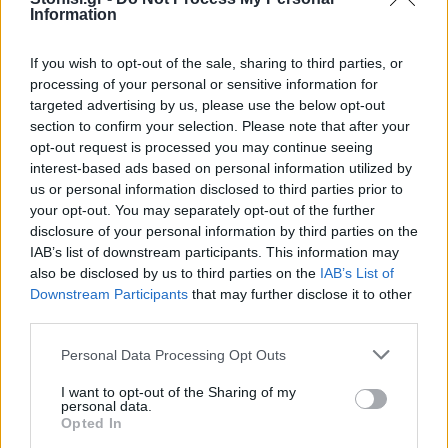
αναζήτησης
Information
Add stonisi.gr on Google ↗
If you wish to opt-out of the sale, sharing to third parties, or
processing of your personal or sensitive information for
targeted advertising by us, please use the below opt-out
section to confirm your selection. Please note that after your
ΣΤΗΝ ΙΔΙΑ ΚΑΤΗΓΟΡΙΑ
opt-out request is processed you may continue seeing
interest-based ads based on personal information utilized by
ΑΓΟΡΑ
us or personal information disclosed to third parties prior to
Αντίδραση των ιδιωτικών
your opt-out. You may separately opt-out of the further
υπαλλήλων για τη Λευκή Νύχτα
της Μυτιλήνης
disclosure of your personal information by third parties on the
Παρέμβαση της Ένωσης Ιδιωτικών
IAB’s list of downstream participants. This information may
Υπαλλήλων Λέσβου για τα
also be disclosed by us to third parties on the
IAB’s List of
διευρυμένα ωράρια και τις
Downstream Participants
that may further disclose it to other
συνθήκες εργασίας στα εμπορικά
third parties.
καταστήματα
Personal Data Processing Opt Outs
ΑΓΟΡΑ
Η Λευκή Νύχτα γέμισε ζωή την
I want to opt-out of the Sharing of my
αγορά του Πλωμαρίου
personal data.
Μουσική, χορός και αυξημένη
Opted In
κίνηση στη δεύτερη διοργάνωση