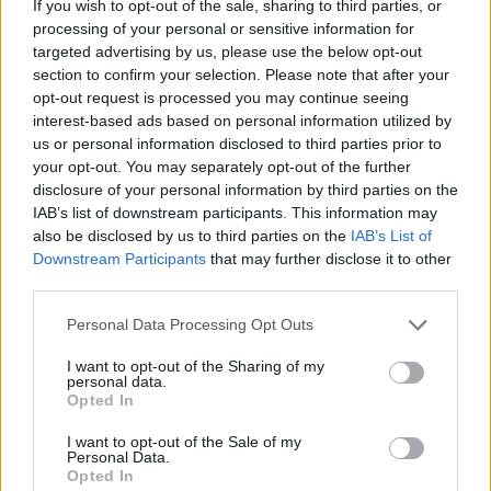
If you wish to opt-out of the sale, sharing to third parties, or
processing of your personal or sensitive information for
ΕΛΛΑΔΑ
targeted advertising by us, please use the below opt-out
Τρέχει η διαδικασία των
section to confirm your selection. Please note that after your
αιτήσεων στο πρόγραμμα
opt-out request is processed you may continue seeing
«Τουρισμός για Όλους»
interest-based ads based on personal information utilized by
Δείτε εδώ όλες τις κρίσιμες
ημερομηνίες για την κατάθεση των
us or personal information disclosed to third parties prior to
αιτήσεων
your opt-out. You may separately opt-out of the further
disclosure of your personal information by third parties on the
IAB’s list of downstream participants. This information may
also be disclosed by us to third parties on the
IAB’s List of
ΑΓΡΟΤΕΣ
Downstream Participants
that may further disclose it to other
Στις 56 έφθασαν οι ενεργές
εστίες αφθώδους πυρετού στη
third parties.
Λέσβο
Περισσότερα από 75.000 ζώα
Personal Data Processing Opt Outs
θανατώθηκαν ή πρόκειται να
θανατωθούν τις επόμενες ημέρες
I want to opt-out of the Sharing of my
personal data.
Opted In
I want to opt-out of the Sale of my
ΡΕΠΟΡΤΑΖ
ΑΓΟΡΑ
Personal Data.
Πλημμύρισε από κόσμο η αγορά
Opted In
της Μυτιλήνης στη Λευκή Νύχτα