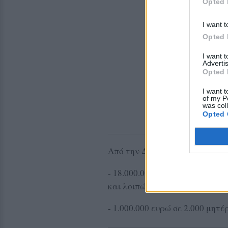
Opted 
I want t
Opted 
I want 
Advertis
Opted 
I want t
of my P
was col
Opted 
Από την ΔΥΠΑ θα γίνουν οι εξ
- 18.000.000 ευρώ σε 30.000 δ
και λοιπών επιδομάτων.
- 1.000.000 ευρώ σε 2.000 μητ