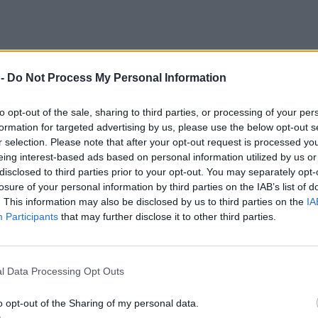
ούν 13.220.000 ευρώ σε 26.600 δικαιούχους για
 -
Do Not Process My Personal Information
μητρότητας, έξοδα κηδείας, ασθένειας και
βρίου έως τις 21 Νοεμβρίου θα καταβληθούν
to opt-out of the sale, sharing to third parties, or processing of your per
formation for targeted advertising by us, please use the below opt-out s
ούχους σε συνέχεια έκδοσης αποφάσεων εφάπαξ.
r selection. Please note that after your opt-out request is processed y
eing interest-based ads based on personal information utilized by us or
disclosed to third parties prior to your opt-out. You may separately opt-
losure of your personal information by third parties on the IAB’s list of
ΔΙΑΦΗΜΙΣΗ
. This information may also be disclosed by us to third parties on the
IA
Participants
that may further disclose it to other third parties.
l Data Processing Opt Outs
o opt-out of the Sharing of my personal data.