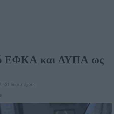
ό ΕΦΚΑ και ΔΥΠΑ ως 
7.451 δικαιούχους
5