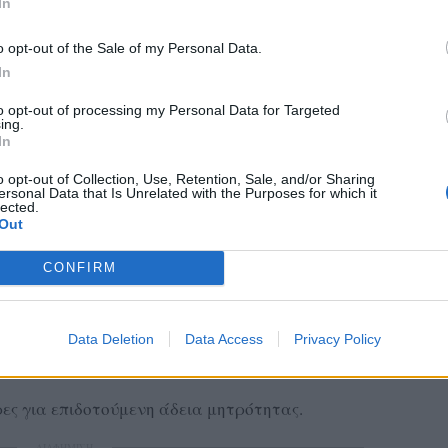
In
o opt-out of the Sale of my Personal Data.
In
to opt-out of processing my Personal Data for Targeted
ing.
In
o opt-out of Collection, Use, Retention, Sale, and/or Sharing
ersonal Data that Is Unrelated with the Purposes for which it
lected.
Out
CONFIRM
ής καταβολές:
ικαιούχους για καταβολή επιδομάτων ανεργίας
Data Deletion
Data Access
Privacy Policy
έρες για επιδοτούμενη άδεια μητρότητας.
ΔΙΑΦΗΜΙΣΗ