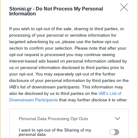
ΔΡΑΣΕΙΣ
17 ΙΟΥΛ
Η ανακύκλωση κερδίζει έδαφος στη Λέσβο
Stonisi.gr -
Do Not Process My Personal
Information
Μέσα από οργανωμένες τοπικές πρωτοβουλίες
If you wish to opt-out of the sale, sharing to third parties, or
processing of your personal or sensitive information for
targeted advertising by us, please use the below opt-out
section to confirm your selection. Please note that after your
opt-out request is processed you may continue seeing
interest-based ads based on personal information utilized by
us or personal information disclosed to third parties prior to
your opt-out. You may separately opt-out of the further
disclosure of your personal information by third parties on the
IAB’s list of downstream participants. This information may
also be disclosed by us to third parties on the
IAB’s List of
ΠΕΡΙΒΑΛΛΟΝ
17 ΙΟΥΛ
Εξαιρετικά επικίνδυνο το επόμενο διάστημα
Downstream Participants
that may further disclose it to other
για πυρκαγιές στη Λέσβο
third parties.
Αυστηρή προειδοποίηση της Πυροσβεστικής προς τους πολίτες
Personal Data Processing Opt Outs
I want to opt-out of the Sharing of my
personal data.