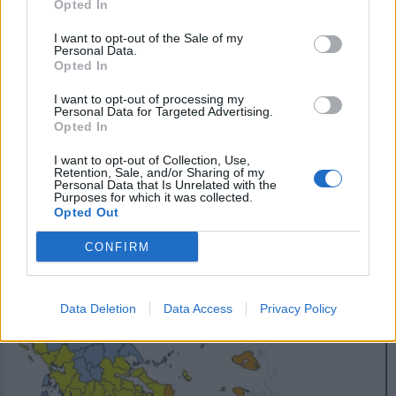
Opted In
I want to opt-out of the Sale of my
Personal Data.
Opted In
I want to opt-out of processing my
Personal Data for Targeted Advertising.
Opted In
ΣΥΝΕΝΤΕΥΞΗ
ΒΟΡΕΙΟ ΑΙΓΑΙΟ
17 ΙΟΥΛ
«Τα σκουπίδια μπορούν να γίνουν θησαυρός
I want to opt-out of Collection, Use,
για τη Λέσβο»
Retention, Sale, and/or Sharing of my
Personal Data that Is Unrelated with the
Purposes for which it was collected.
Έργα περίπου 40 εκατ. ευρώ για ανακύκλωση και επεξεργασία
Opted Out
απορριμμάτων παρουσίασε ο Γιώργος Αλεξίου. Σε δεύτερο πλάνο,
αλλά με ασφυκτικά περιθώρια, η επέκταση του κυττάρου του
ΧΥΤΑ
CONFIRM
Γράφει η ΜΑΡΙΑ ΧΑΤΖΗΓΕΩΡΓΙΟΥ
Data Deletion
Data Access
Privacy Policy