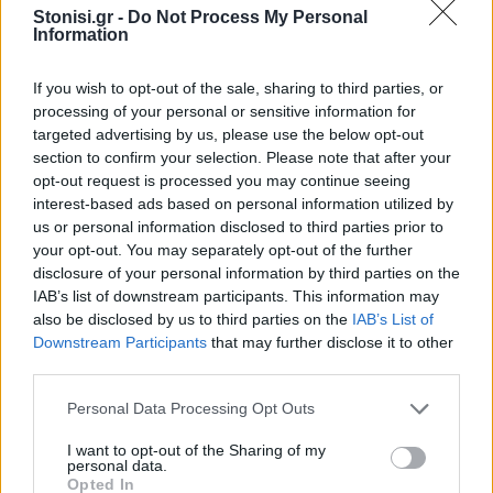
Οι διακινητές «σπρώχνουν» πρόσφυγες σε
Stonisi.gr -
Do Not Process My Personal
νησιά χωρίς ΚΥΤ
Information
Στη Χίο ακυρώθηκε το σχέδιο μεταγωγής αιτούντων άσυλο από τη
If you wish to opt-out of the sale, sharing to third parties, or
Ρόδο και μετέβησαν στη Σάμο, όπου αντιδρούν οι Σαμιώτες
processing of your personal or sensitive information for
targeted advertising by us, please use the below opt-out
section to confirm your selection. Please note that after your
opt-out request is processed you may continue seeing
interest-based ads based on personal information utilized by
us or personal information disclosed to third parties prior to
your opt-out. You may separately opt-out of the further
disclosure of your personal information by third parties on the
IAB’s list of downstream participants. This information may
also be disclosed by us to third parties on the
IAB’s List of
ΒΟΡΕΙΟ ΑΙΓΑΙΟ
24 ΟΚΤ, 2024
Downstream Participants
that may further disclose it to other
Πλήρως ικανοποιημένη η Περιφερειακή Αρχή
third parties.
για την απόφαση δομής στη Χίο
«Ο μικρός νικάει τον μεγάλο όταν έχει δίκιο»
Personal Data Processing Opt Outs
I want to opt-out of the Sharing of my
personal data.
Opted In