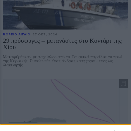
ΒΟΡΕΙΟ ΑΙΓΑΙΟ
27 ΟΚΤ, 2024
29 πρόσφυγες – μετανάστες στο Κοντάρι της
Χίου
Μεταφέρθηκαν με ταχύπλοο από τα Τουρκικά παράλια το πρωί
της Κυριακής. Συνελήφθη ένας άνδρας κατηγορούμενος ως
διακινητής
ΡΕΠΟΡΤΑΖ
ΠΡΟΣΦΥΓΕΣ
25 ΟΚΤ, 2024