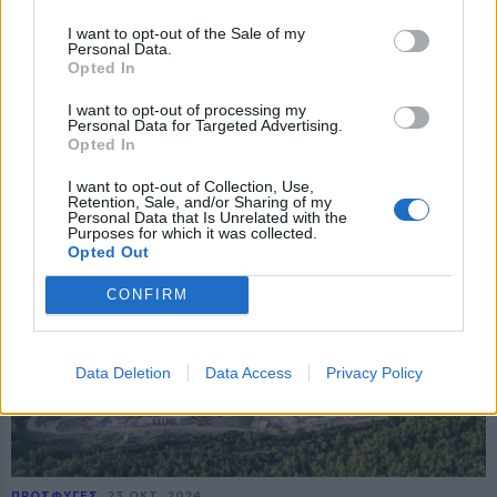
I want to opt-out of the Sale of my
Personal Data.
Opted In
I want to opt-out of processing my
Personal Data for Targeted Advertising.
Opted In
ΒΟΡΕΙΟ ΑΙΓΑΙΟ
24 ΟΚΤ, 2024
Μεγάλη νίκη για τη Χίο‑ Δεν μπορεί να γίνει
I want to opt-out of Collection, Use,
δομή στο Θόλος
Retention, Sale, and/or Sharing of my
Personal Data that Is Unrelated with the
Purposes for which it was collected.
Ο Δήμος Χίου κέρδισε την αγωγή κυριότητας, ακυρώνοντας στην
Opted Out
πράξη τους σχεδιασμούς για υπερδομή στην περιοχή
CONFIRM
Data Deletion
Data Access
Privacy Policy
ΠΡΟΣΦΥΓΕΣ
23 ΟΚΤ, 2024