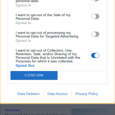
personal data.
Opted In
I want to opt-out of the Sale of my
ΔΥΤΙΚΗ ΛΕΣΒΟΣ
Personal Data.
Παρέμβαση για το Ειδικό
Opted In
Χωροταξικό Τουρισμού στη
Μήθυμνα
I want to opt-out of processing my
Personal Data for Targeted Advertising.
Ο Δήμος Δυτικής Λέσβου ζητά την
Opted In
αλλαγή της κατάταξης της
περιοχής
I want to opt-out of Collection, Use,
Retention, Sale, and/or Sharing of my
Personal Data that Is Unrelated with the
Purposes for which it was collected.
ΡΕΠΟΡΤΑΖ
ΔΡΑΣΕΙΣ
Opted Out
Στο Πανελλήνιον έκθεση
σύνδεσης του σήμερα της
CONFIRM
Μυτιλήνης με το χθες
Μια έκθεση διοργανωμένη από τον
Εμπορικό Σύλλογο Μυτιλήνης
Data Deletion
Data Access
Privacy Policy
ΜΟΥΣΙΚΗ