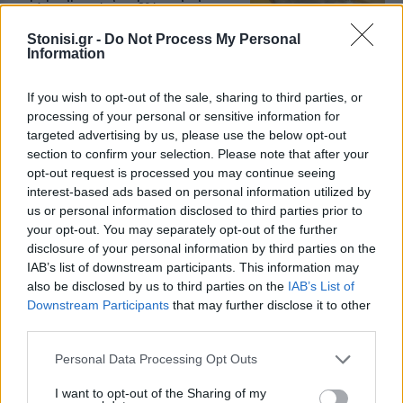
σπίτια κοντά στο Κάστρο του
Μολύβου
Stonisi.gr -
Do Not Process My Personal
Κάτοικος διαμαρτύρεται και ζητά
Information
να δοθεί λύση στο πρόβλημα που
ταλαιπωρεί τον ίδιο και άλλους
κατοίκους της περιοχής
If you wish to opt-out of the sale, sharing to third parties, or
processing of your personal or sensitive information for
targeted advertising by us, please use the below opt-out
ΧΩΡΙΑ
section to confirm your selection. Please note that after your
Η Αγιάσος τιμά τον Γιάννη
Χατζηβασιλείου
opt-out request is processed you may continue seeing
Εκδήλωση για τον επί 45 χρόνια
interest-based ads based on personal information utilized by
αρχισυντάκτη και διευθυντή του
us or personal information disclosed to third parties prior to
περιοδικού «ΑΓΙΑΣΟΣ», τη
your opt-out. You may separately opt-out of the further
Δευτέρα 10 Αυγούστου στο «Χάνι»
της Παναγίας
disclosure of your personal information by third parties on the
IAB’s list of downstream participants. This information may
also be disclosed by us to third parties on the
IAB’s List of
ΜΟΥΣΙΚΗ
Downstream Participants
that may further disclose it to other
Μουσικές πάνω στο κύμα στην
third parties.
παραλία της Δρώτας
Δύο ημέρες γεμάτες ζωντανή
Personal Data Processing Opt Outs
μουσική, χορό και διασκέδαση από
τον Πολιτιστικό Εξωραϊστικό
I want to opt-out of the Sharing of my
Σύλλογο «Η Δρώτα»