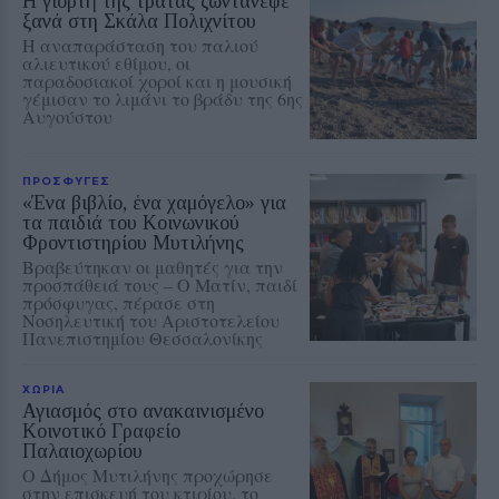
Η γιορτή της τράτας ζωντάνεψε
ξανά στη Σκάλα Πολιχνίτου
Η αναπαράσταση του παλιού
αλιευτικού εθίμου, οι
παραδοσιακοί χοροί και η μουσική
γέμισαν το λιμάνι το βράδυ της 6ης
Αυγούστου
ΠΡΟΣΦΥΓΕΣ
«Ένα βιβλίο, ένα χαμόγελο» για
τα παιδιά του Κοινωνικού
Φροντιστηρίου Μυτιλήνης
Βραβεύτηκαν οι μαθητές για την
προσπάθειά τους – Ο Ματίν, παιδί
πρόσφυγας, πέρασε στη
Νοσηλευτική του Αριστοτελείου
Πανεπιστημίου Θεσσαλονίκης
ΧΩΡΙΑ
Αγιασμός στο ανακαινισμένο
Κοινοτικό Γραφείο
Παλαιοχωρίου
Ο Δήμος Μυτιλήνης προχώρησε
στην επισκευή του κτιρίου, το