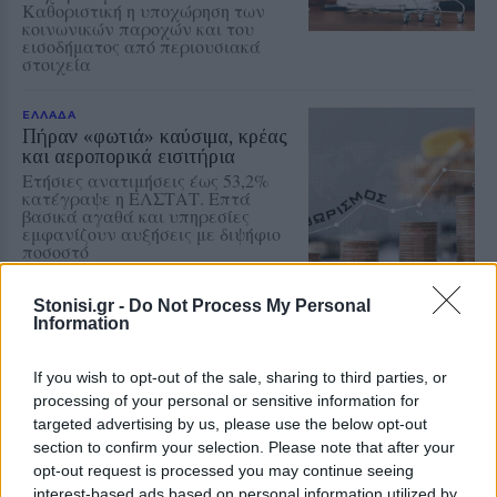
Καθοριστική η υποχώρηση των
κοινωνικών παροχών και του
εισοδήματος από περιουσιακά
στοιχεία
ΕΛΛΑΔΑ
Πήραν «φωτιά» καύσιμα, κρέας
και αεροπορικά εισιτήρια
Ετήσιες ανατιμήσεις έως 53,2%
κατέγραψε η ΕΛΣΤΑΤ. Επτά
βασικά αγαθά και υπηρεσίες
εμφανίζουν αυξήσεις με διψήφιο
ποσοστό
Stonisi.gr -
Do Not Process My Personal
ΕΛΛΑΔΑ
Information
Τρίτη αρχειοθέτηση χωρίς
έρευνα στο σκάνδαλο των
υποκλοπών
If you wish to opt-out of the sale, sharing to third parties, or
«Ταφόπλακα» στην υπόθεση των
processing of your personal or sensitive information for
τηλεφωνικών υποκλοπών
targeted advertising by us, please use the below opt-out
επιχειρεί να βάλει και πάλι ο
section to confirm your selection. Please note that after your
Άρειος Πάγος. Κατηγορηματικό
«όχι» του εισαγγελέα του
opt-out request is processed you may continue seeing
Ανωτάτου Δικαστηρίου στην
interest-based ads based on personal information utilized by