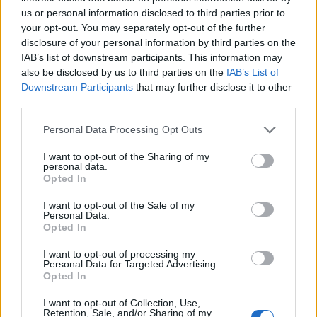
ανάσυρση από το αρχείο της πιο
us or personal information disclosed to third parties prior to
σκοτεινής υπόθεσης των
your opt-out. You may separately opt-out of the further
τηλεφωνικών υποκλοπών
disclosure of your personal information by third parties on the
IAB’s list of downstream participants. This information may
ΕΛΛΑΔΑ
also be disclosed by us to third parties on the
IAB’s List of
Η ακρίβεια εξανεμίζει τις
Downstream Participants
that may further disclose it to other
χαμηλές συντάξεις
third parties.
Στα 633 ευρώ η μέση σύνταξη
χηρείας
Personal Data Processing Opt Outs
I want to opt-out of the Sharing of my
personal data.
Opted In
ΚΟΣΜΟΣ
Οριακή κάμψη του πληθωρισμού
I want to opt-out of the Sale of my
Personal Data.
στην Τουρκία
Opted In
Συνεχίζεται η υποχώρηση της
Τουρκικής λίρας έναντι του Ευρώ
I want to opt-out of processing my
Personal Data for Targeted Advertising.
Opted In
I want to opt-out of Collection, Use,
Retention, Sale, and/or Sharing of my