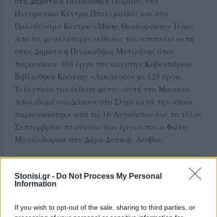
στη Δημοτική Πινακοθήκη Πειραιά, στο
Πνευματικό Κέντρο Πτολεμαΐδας και στο
Πολυδύναμο Κέντρο «Μίκης Θεοδωράκης» Ιλίου.
Από τις μεγαλύτερες εκθέσεις του αποτελεί αυτή
στην Δημοτική Πινακοθήκη Μυτιλήνης όπου
παρουσίασε 104 έργα του και στην Κοβεντάρειο
Βιβλιοθήκη Κοζάνης «Λυκαυγές» με 125 έργα.
Τελευταία του έκθεση φέτος, αυτή στο Μουσείο
Απολιθωμένου Δάσους στο Σίγρι κατά την οποία
παρουσιάστηκε από τις 16 Αυγούστου έως το τέλος
Σεπτεμβρίου το σύνολο των έργων που ο Φώτης
Μανιόςδώρισε στο Δήμο Δυτικής Λέσβου.
Δείτε περισσότερα άρθρα μας στα αποτελέσματα
Stonisi.gr -
Do Not Process My Personal
αναζήτησης
Information
Add stonisi.gr on Google ↗
If you wish to opt-out of the sale, sharing to third parties, or