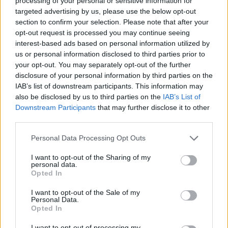
processing of your personal or sensitive information for
targeted advertising by us, please use the below opt-out
section to confirm your selection. Please note that after your
ΣΤΗΝ ΙΔΙΑ ΚΑΤΗΓΟΡΙΑ
opt-out request is processed you may continue seeing
interest-based ads based on personal information utilized by
ΔΡΑΣΕΙΣ
us or personal information disclosed to third parties prior to
Η Νυφίδα αφηγήθηκε τον δικό
your opt-out. You may separately opt-out of the further
της μύθο
disclosure of your personal information by third parties on the
Δίπλα στη θάλασσα
παρουσιάστηκε η ξεχωριστή
IAB’s list of downstream participants. This information may
παράσταση που ανέδειξε την
also be disclosed by us to third parties on the
IAB’s List of
πολιτιστική ταυτότητα της
Downstream Participants
that may further disclose it to other
περιοχής
third parties.
Personal Data Processing Opt Outs
ΔΡΑΣΕΙΣ
Η Έλλη και ο Φρίξος
I want to opt-out of the Sharing of my
Πρωτογερέλλη στους δρόμους
personal data.
της μνήμης
Opted In
Η Θερμή τίμησε τους δύο
αγωνιστές της Εθνικής
I want to opt-out of the Sale of my
Αντίστασης, ενώ κατατέθηκε
Personal Data.
πρόταση να δοθεί το όνομά τους σε
Opted In
δρόμο του τόπου όπου γεννήθηκαν
I want to opt-out of processing my