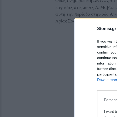
Όπως ενημέρωσε η ΔΕΥΑΛ, το 
εργασίες στις οδούς Λ. Μαβίλη
αυτή την περίοδο στην οδό Αγ
Αγίας Σοφίας, έως το Οθωμανι
Stonisi.gr
If you wish 
sensitive in
confirm you
continue se
information 
further disc
participants
Downstream 
Persona
I want t