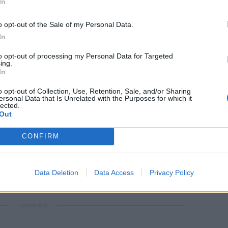
In
o opt-out of the Sale of my Personal Data.
In
to opt-out of processing my Personal Data for Targeted
ing.
In
τικατάσταση παλαιών και φθαρμένων αγωγών
υ εξυπηρετούν το πολυσύχναστο δίκτυο της
o opt-out of Collection, Use, Retention, Sale, and/or Sharing
ersonal Data that Is Unrelated with the Purposes for which it
στη βελτίωση της ποιότητας ζωής κατοίκων και
lected.
ν προστασία του περιβάλλοντος.
Out
ση από το «Βόρειο Αιγαίο 2021–2027»
CONFIRM
ανέρχεται σε 3.247.083 ευρώ, με
ρειακό Πρόγραμμα «Βόρειο Αιγαίο 2021–2027»
Data Deletion
Data Access
Privacy Policy
ου.
ΔΙΑΦΗΜΙΣΗ