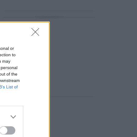
ΔΙΑΦΗΜΙΣΗ
sonal or
ection to
ou may
 personal
out of the
 downstream
B’s List of