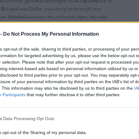
τελευταίο χρονικό διάστημα ολοκληρώθηκαν οι
, Βιλαρά και Σάθα, ενώ το έργο συνεχίζεται
ίων Αποστόλων και επεκτείνεται προς την οδό
κό Λουτρό.
 -
Do Not Process My Personal Information
ΔΙΑΦΗΜΙΣΗ
to opt-out of the sale, sharing to third parties, or processing of your per
formation for targeted advertising by us, please use the below opt-out s
r selection. Please note that after your opt-out request is processed y
eing interest-based ads based on personal information utilized by us or
disclosed to third parties prior to your opt-out. You may separately opt-
losure of your personal information by third parties on the IAB’s list of
. This information may also be disclosed by us to third parties on the
IA
Participants
that may further disclose it to other third parties.
l Data Processing Opt Outs
o opt-out of the Sharing of my personal data.