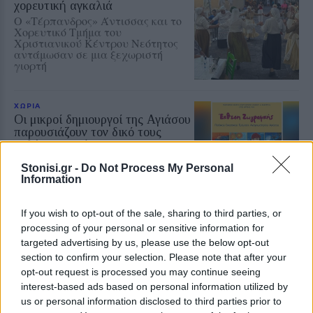
χορευτική αγκαλιά
Ο «Τέρπανδρος» Άντισσας και το
Χορευτικό Τμήμα του
Χριστιανικού Κέντρου Νεότητος
αντάμωσαν σε μια ξεχωριστή
γιορτή
ΧΩΡΙΑ
Οι μικροί δημιουργοί της Αγιάσου
παρουσιάζουν τον δικό τους
πολύχρωμο κόσμο
Η Έκθεση Παιδικής Ζωγραφικής
Stonisi.gr -
Do Not Process My Personal
του Αναγνωστηρίου «Η
Information
Ανάπτυξη» ανοίγει τις πόρτες της
από τις 10 έως τις 16 Αυγούστου με
ελεύθερη είσοδο
If you wish to opt-out of the sale, sharing to third parties, or
processing of your personal or sensitive information for
ΧΩΡΙΑ
targeted advertising by us, please use the below opt-out
Το Ίππειος μοσχοβολά σύκο από
section to confirm your selection. Please note that after your
νωρίς φέτος
opt-out request is processed you may continue seeing
Η συγκομιδή ξεκίνησε νωρίτερα,
interest-based ads based on personal information utilized by
τα δέντρα είναι φορτωμένα και η
πλούσια παραγωγή αναδεικνύει
us or personal information disclosed to third parties prior to
ξανά ένα προϊόν δεμένο με την