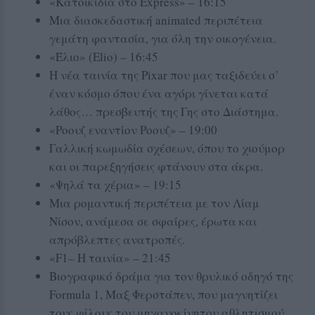
«Κατοικίδια στο Express» – 16:15
Μια διασκεδαστική animated περιπέτεια
γεμάτη φαντασία, για όλη την οικογένεια.
«Έλιο» (Elio) – 16:45
Η νέα ταινία της Pixar που μας ταξιδεύει σ’
έναν κόσμο όπου ένα αγόρι γίνεται κατά
λάθος… πρεσβευτής της Γης στο Διάστημα.
«Pooυζ εναντίον Pooυζ» – 19:00
Γαλλική κωμωδία σχέσεων, όπου το χιούμορ
και οι παρεξηγήσεις φτάνουν στα άκρα.
«Ψηλά τα χέρια» – 19:15
Μια ρομαντική περιπέτεια με τον Λίαμ
Νίσον, ανάμεσα σε σφαίρες, έρωτα και
απρόβλεπτες ανατροπές.
«F1– Η ταινία» – 21:45
Βιογραφικό δράμα για τον θρυλικό οδηγό της
Formula 1, Μαξ Φερστάπεν, που μαγνητίζει
τους φίλους του μηχανοκίνητου αθλητισμού.