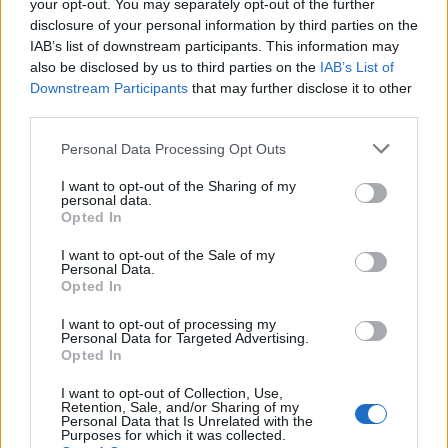
your opt-out. You may separately opt-out of the further
ιστορία, την οικονομία και τις
disclosure of your personal information by third parties on the
γεύσεις του χωριού
IAB’s list of downstream participants. This information may
also be disclosed by us to third parties on the
IAB’s List of
ΤΑΞΙΔΙΑ
Downstream Participants
that may further disclose it to other
Βόλτα στην Κουρνέλα!
third parties.
Ένας από τους αγαπημένους
προορισμούς για τους λάτρεις της
φύσης και για όσους θέλουν να
Personal Data Processing Opt Outs
γνωρίσουν το νησί από
περιπατητικές διαδρομές
I want to opt-out of the Sharing of my
personal data.
Opted In
I want to opt-out of the Sale of my
ΧΩΡΙΑ
Personal Data.
Έσβησε ένα ξεχωριστό κομμάτι
Opted In
της ιστορίας του Πολιχνίτου
Θλίψη για την απώλεια του
I want to opt-out of processing my
Ελευθέριου Συκά, του ανθρώπου
Personal Data for Targeted Advertising.
που συνέδεσε το όνομά του με τα
Opted In
αναψυκτικά ΚΡΥΣΤΑΛ, την
ευγένεια και τη γενναιοδωρία
I want to opt-out of Collection, Use,
Retention, Sale, and/or Sharing of my
Personal Data that Is Unrelated with the
Purposes for which it was collected.
ΧΩΡΙΑ