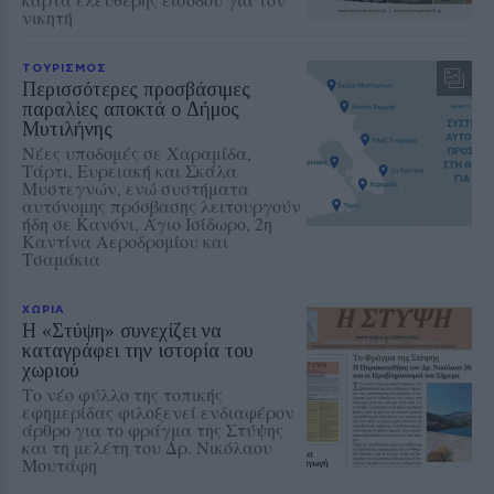
νικητή
ΤΟΥΡΙΣΜΟΣ
Περισσότερες προσβάσιμες
παραλίες αποκτά ο Δήμος
Μυτιλήνης
Νέες υποδομές σε Χαραμίδα,
Τάρτι, Ευρειακή και Σκάλα
Μυστεγνών, ενώ συστήματα
αυτόνομης πρόσβασης λειτουργούν
ήδη σε Κανόνι, Άγιο Ισίδωρο, 2η
Καντίνα Αεροδρομίου και
Τσαμάκια
ΧΩΡΙΑ
Η «Στύψη» συνεχίζει να
καταγράφει την ιστορία του
χωριού
Το νέο φύλλο της τοπικής
εφημερίδας φιλοξενεί ενδιαφέρον
άρθρο για το φράγμα της Στύψης
και τη μελέτη του Δρ. Νικόλαου
Μουτάφη