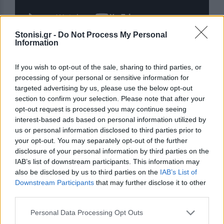
Stonisi.gr -
Do Not Process My Personal
Information
Δείτε περισσότερα άρθρα μας στα αποτελέσματα
αναζήτησης
If you wish to opt-out of the sale, sharing to third parties, or
processing of your personal or sensitive information for
Add stonisi.gr on Google ↗
targeted advertising by us, please use the below opt-out
section to confirm your selection. Please note that after your
opt-out request is processed you may continue seeing
interest-based ads based on personal information utilized by
ΣΤΗΝ ΙΔΙΑ ΚΑΤΗΓΟΡΙΑ
us or personal information disclosed to third parties prior to
your opt-out. You may separately opt-out of the further
disclosure of your personal information by third parties on the
ΧΩΡΙΑ
Έσβησε ένα ξεχωριστό κομμάτι
IAB’s list of downstream participants. This information may
της ιστορίας του Πολιχνίτου
also be disclosed by us to third parties on the
IAB’s List of
Θλίψη για την απώλεια του
Downstream Participants
that may further disclose it to other
Ελευθέριου Συκά, του ανθρώπου
third parties.
που συνέδεσε το όνομά του με τα
αναψυκτικά ΚΡΥΣΤΑΛ, την
ευγένεια και τη γενναιοδωρία
Personal Data Processing Opt Outs