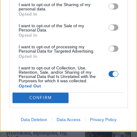
I want to opt-out of the Sharing of my
personal data.
ΧΩΡΙΑ
Opted In
Φωτιά σε ξερά χόρτα έφερε
σύλληψη στη Λέσβο
I want to opt-out of the Sale of my
Παράλληλα, σε βάρος του
Personal Data.
επιβλήθηκε διοικητικό πρόστιμο
Opted In
ύψους 1.804,68 ευρώ
I want to opt-out of processing my
Personal Data for Targeted Advertising.
Opted In
ΧΩΡΙΑ
I want to opt-out of Collection, Use,
Τραγωδία στην Πέτρα με νεκρό
Retention, Sale, and/or Sharing of my
Personal Data that Is Unrelated with the
άνδρα στην παραλία Καβάκι
Purposes for which it was collected.
Ανασύρθηκε χωρίς τις αισθήσεις
Opted Out
του και μεταφέρθηκε στο Κέντρο
Υγείας Καλλονής, όπου
διαπιστώθηκε ο θάνατός του
CONFIRM
Data Deletion
Data Access
Privacy Policy
ΧΩΡΙΑ
Η Θερμή γιόρτασε τους
γευστικούς θησαυρούς της