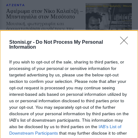
ΑΤΖΕΝΤΑ
Αφιέρωμα στον Νίκο Καλαϊτζή –
Μπινταγιάλα στον Μεσότοπο
Μουσική, φωτογραφία και
δραματοποίηση συνθέτουν την
εκδήλωση «Έρωτας με τις χορδές
των οργάνων» τη Δευτέρα 10
Stonisi.gr -
Do Not Process My Personal
Αυγούστου
Information
ΠΕΡΙΒΑΛΛΟΝ
If you wish to opt-out of the sale, sharing to third parties, or
Πενθήμερο υψηλών
processing of your personal or sensitive information for
θερμοκρασιών στη Μυτιλήνη
targeted advertising by us, please use the below opt-out
Στους 38 βαθμούς ο υδράργυρος
section to confirm your selection. Please note that after your
την Κυριακή – Από 3 έως 5 μποφόρ
opt-out request is processed you may continue seeing
οι άνεμοι στην περιοχή
interest-based ads based on personal information utilized by
us or personal information disclosed to third parties prior to
your opt-out. You may separately opt-out of the further
disclosure of your personal information by third parties on the
ΕΛΛΑΔΑ
IAB’s list of downstream participants. This information may
Δεύτερη εμπλοκή κάβου στο
also be disclosed by us to third parties on the
IAB’s List of
«Νήσος Ρόδος» μέσα σε δύο
Downstream Participants
that may further disclose it to other
μήνες