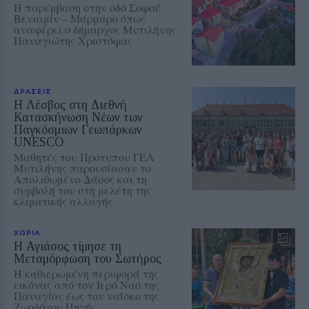
Η παρέμβαση στην οδό Σοφού
Βενιαμίν – Μάρμαρο όπως
αναφέρει ο δήμαρχος Μυτιλήνης
Παναγιώτης Χριστόφας
ΔΡΑΣΕΙΣ
Η Λέσβος στη Διεθνή
Κατασκήνωση Νέων των
Παγκόσμιων Γεωπάρκων
UNESCO
Μαθητές του Πρότυπου ΓΕΛ
Μυτιλήνης παρουσίασαν το
Απολιθωμένο Δάσος και τη
συμβολή του στη μελέτη της
κλιματικής αλλαγής
ΧΩΡΙΑ
Η Αγιάσος τίμησε τη
Μεταμόρφωση του Σωτήρος
Η καθιερωμένη περιφορά της
εικόνας από τον Ιερό Ναό της
Παναγίας έως τον ναΐσκο της
Ζωοδόχου Πηγής