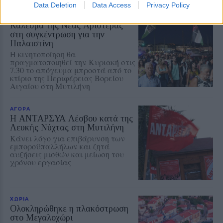
Data Deletion
Data Access
Privacy Policy
ΠΟΛΙΤΙΚΗ
Κάλεσμα της Νέας Αριστεράς
στη συγκέντρωση για την
Παλαιστίνη
Η κινητοποίηση θα
πραγματοποιηθεί την Κυριακή στις
7.30 το απόγευμα μπροστά από το
κτίριο της Περιφέρειας Βορείου
Αιγαίου στη Μυτιλήνη
ΑΓΟΡΑ
Η ΑΝΤΑΡΣΥΑ Λέσβου κατά της
Λευκής Νύχτας στη Μυτιλήνη
Κάνει λόγο για επιβάρυνση των
εμποροϋπαλλήλων και ζητά
αυξήσεις μισθών και μείωση του
χρόνου εργασίας
ΧΩΡΙΑ
Ολοκληρώθηκε η πλακόστρωση
στο Μεγαλοχώρι