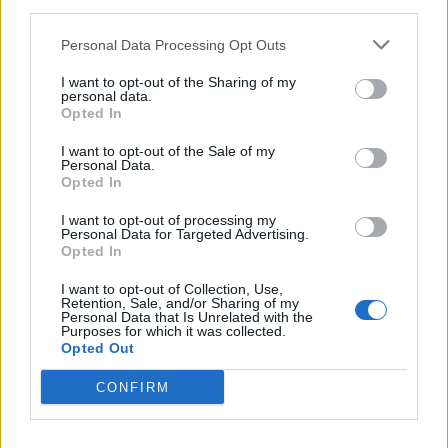
third parties.
Μετά το περιστατικό της
Μυτιλήνης στις 3 Ιουνίου, ανάλογο
συμβάν καταγράφηκε κατά την
Personal Data Processing Opt Outs
πρόσδεση του πλοίου στο λιμάνι
του Ηρακλείου
I want to opt-out of the Sharing of my
personal data.
Opted In
ΑΤΖΕΝΤΑ
«Ο Μύθος της Νυφίδας»
I want to opt-out of the Sale of my
ζωντανεύει δίπλα στη θάλασσα
Personal Data.
Θεατρικό δρώμενο αφιερωμένο
Opted In
στην παράδοση και την πολιτιστική
κληρονομιά της περιοχής την
I want to opt-out of processing my
Παρασκευή 7 Αυγούστου
Personal Data for Targeted Advertising.
Opted In
I want to opt-out of Collection, Use,
ΧΩΡΙΑ
Retention, Sale, and/or Sharing of my
Με λαμπρότητα η Μεταμόρφωση
Personal Data that Is Unrelated with the
Purposes for which it was collected.
του Σωτήρος στον Κάτω Τρίτο
Opted Out
Πλήθος κόσμου συμμετείχε στο
διήμερο θρησκευτικών και
πολιτιστικών εκδηλώσεων του
CONFIRM
Συλλόγου Πελοποννησίων Λέσβου
«Ο Μωριάς»