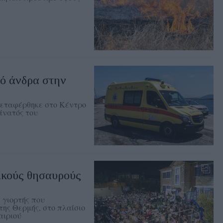
ό άνδρα στην
 μεταφέρθηκε στο Κέντρο
άνατός του
ικούς θησαυρούς
 γιορτής που
της Θερμής, στο πλαίσιο
αιριού