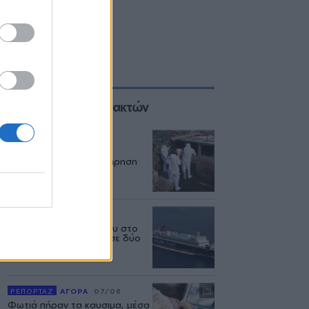
Επιλογές των Συντακτών
ΑΓΡΟΤΕΣ
08/08
Ο αφθώδης πυρετός
εξαπλώνεται και η επιτήρηση
πάει... διακοπές
ΕΛΛΑΔΑ
06/08
Δεύτερη εμπλοκή κάβου στο
«Νήσος Ρόδος» μέσα σε δύο
μήνες
ΡΕΠΟΡΤΑΖ
ΑΓΟΡΑ
07/08
Φωτιά πήραν τα καυσιμα, μέσα