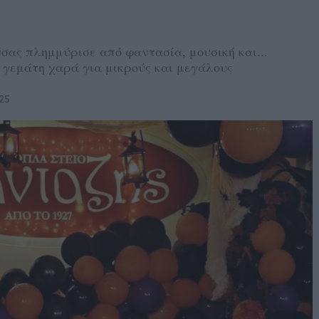
ας πλημμύρισε από φαντασία, μουσική και...
 γεμάτη χαρά για μικρούς και μεγάλους
25