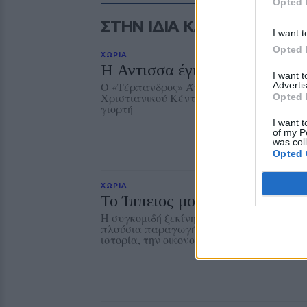
Opted 
ΣΤΗΝ ΙΔΙΑ ΚΑΤΗΓΟΡΙΑ
I want t
Opted 
ΧΩΡΙΑ
Η Αντισσα έγινε μια μεγάλη χ
I want 
Advertis
Ο «Τέρπανδρος» Άντισσας και το Χορευτ
Χριστιανικού Κέντρου Νεότητος αντάμωσ
Opted 
γιορτή
I want t
of my P
was col
Opted 
ΧΩΡΙΑ
Το Ίππειος μοσχοβολά σύκο α
Η συγκομιδή ξεκίνησε νωρίτερα, τα δέντρ
πλούσια παραγωγή αναδεικνύει ξανά ένα
ιστορία, την οικονομία και τις γεύσεις το