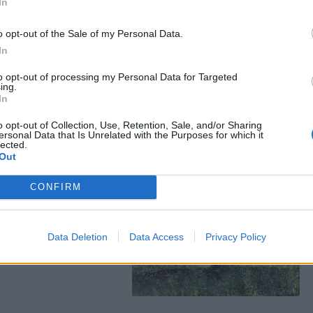
In
o opt-out of the Sale of my Personal Data.
In
ορευτική αγκαλιά
to opt-out of processing my Personal Data for Targeted
ing.
ικό Τμήμα του
αν σε μια ξεχωριστή
In
o opt-out of Collection, Use, Retention, Sale, and/or Sharing
ersonal Data that Is Unrelated with the Purposes for which it
lected.
Out
CONFIRM
πό νωρίς φέτος
α είναι φορτωμένα και η
 προϊόν δεμένο με την
Data Deletion
Data Access
Privacy Policy
υ χωριού