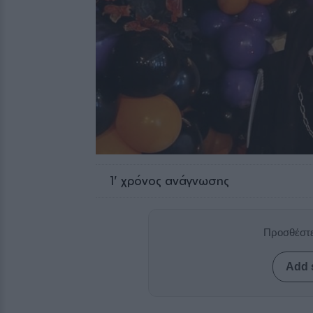
1
' χρόνος ανάγνωσης
Προσθέστε
Add 