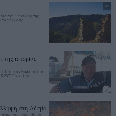
για τους λάτρεις της
 το νησί από
ι της ιστορίας
υκά, του ανθρώπου που
ά ΚΡΥΣΤΑΛ, την
σύλληψη στη Λέσβο
κητικό πρόστιμο ύψους