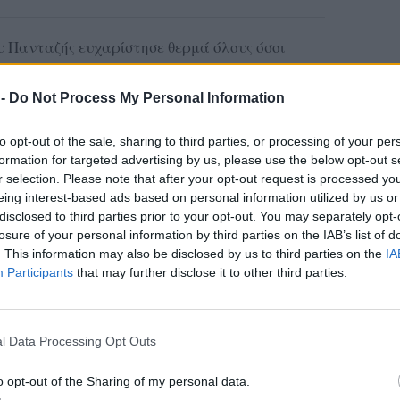
 Πανταζής ευχαρίστησε θερμά όλους όσοι
νοντας μήνυμα χαράς και αισιοδοξίας:
α και να διασκεδάσατε όλοι μικροί και
 -
Do Not Process My Personal Information
μαστε όλοι γεροί, πάντα με υγεία, σε ένα ακόμα
to opt-out of the sale, sharing to third parties, or processing of your per
formation for targeted advertising by us, please use the below opt-out s
 της γλυκιά “δόση τρόμου”, αποδεικνύοντας πως
r selection. Please note that after your opt-out request is processed y
eing interest-based ads based on personal information utilized by us or
ότητα και αγάπη για τον κόσμο, κάθε γιορτή
disclosed to third parties prior to your opt-out. You may separately opt-
ρία για όλους.
losure of your personal information by third parties on the IAB’s list of
. This information may also be disclosed by us to third parties on the
IA
Participants
that may further disclose it to other third parties.
ας στα αποτελέσματα αναζήτησης
.gr on Google ↗
l Data Processing Opt Outs
o opt-out of the Sharing of my personal data.