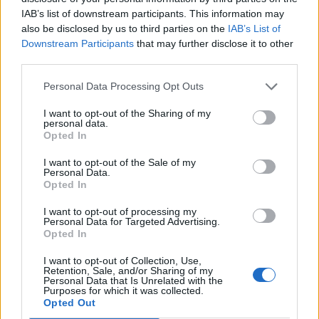
αποκαλυπτήρια του οικονομικού
IAB’s list of downstream participants. This information may
προγράμματος της ΕΛ.Α.Σ.
also be disclosed by us to third parties on the
IAB’s List of
Ο Αλέξης Τσίπρας παρουσιάζει
στις αρχές Σεπτεμβρίου το
Downstream Participants
that may further disclose it to other
τετραετές σχέδιο της Ελληνικής
third parties.
Αριστερής Συμπαράταξης για την
ακρίβεια, τη φορολογική
Personal Data Processing Opt Outs
δικαιοσύνη, την παραγωγική
ανασυγκρότηση και την ενίσχυση
του κοινωνικού κράτους
I want to opt-out of the Sharing of my
personal data.
Opted In
ΧΩΡΙΑ
Μέρα και νύχτα ανοιχτές οι
I want to opt-out of the Sale of my
πόρτες της Παναγίας στην
Personal Data.
Αγιάσο
Opted In
Από το πρωί της Τετάρτης έως τα
μεσάνυχτα του
I want to opt-out of processing my
Δεκαπενταύγουστου οι πόρτες του
Personal Data for Targeted Advertising.
Προσκυνήματος θα παραμένουν
Opted In
ανοικτές για τους πιστούς και
ιδιαίτερα για τους οδοιπόρους
I want to opt-out of Collection, Use,
Retention, Sale, and/or Sharing of my
Personal Data that Is Unrelated with the
Purposes for which it was collected.
ΕΛΛΑΔΑ
Νέο κύμα θυελλωδών ανέμων
Opted Out
θέτει σε επιφυλακή την Πολιτική