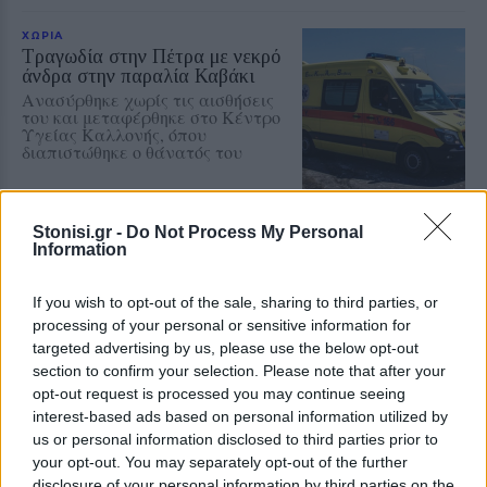
ΧΩΡΙΑ
Τραγωδία στην Πέτρα με νεκρό
άνδρα στην παραλία Καβάκι
Ανασύρθηκε χωρίς τις αισθήσεις
του και μεταφέρθηκε στο Κέντρο
Υγείας Καλλονής, όπου
διαπιστώθηκε ο θάνατός του
Stonisi.gr -
Do Not Process My Personal
ΧΩΡΙΑ
Information
Η Θερμή γιόρτασε τους
γευστικούς θησαυρούς της
Λέσβου
If you wish to opt-out of the sale, sharing to third parties, or
Λάδι και τυρί βρέθηκαν στο
processing of your personal or sensitive information for
επίκεντρο της γιορτής που
targeted advertising by us, please use the below opt-out
πραγματοποιήθηκε στο Δημοτικό
Σχολείο της Θερμής, στο πλαίσιο
section to confirm your selection. Please note that after your
του Taste Lesvos και του Λεσβιακού
opt-out request is processed you may continue seeing
Καλοκαιριού
interest-based ads based on personal information utilized by
us or personal information disclosed to third parties prior to
ΠΟΛΙΤΙΚΗ
your opt-out. You may separately opt-out of the further
Στη Θεσσαλονίκη τα
disclosure of your personal information by third parties on the