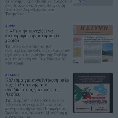
αυτόνομης πρόσβασης λειτουργούν
ήδη σε Κανόνι, Άγιο Ισίδωρο, 2η
Καντίνα Αεροδρομίου και
Τσαμάκια
ΧΩΡΙΑ
Η «Στύψη» συνεχίζει να
καταγράφει την ιστορία του
χωριού
Το νέο φύλλο της τοπικής
εφημερίδας φιλοξενεί ενδιαφέρον
άρθρο για το φράγμα της Στύψης
και τη μελέτη του Δρ. Νικόλαου
Μουτάφη
ΔΡΑΣΕΙΣ
Κάλεσμα για συγκέντρωση υπέρ
της Παλαιστίνης από
ανειδίκευτους γιατρούς της
Λέσβου
Την Κυριακή 9 Αυγούστου, στις
7.30 το απόγευμα, έξω από το
κεντρικό κτήριο της Περιφέρειας
Βορείου Αιγαίου στη Μυτιλήνη η
κινητοποίηση