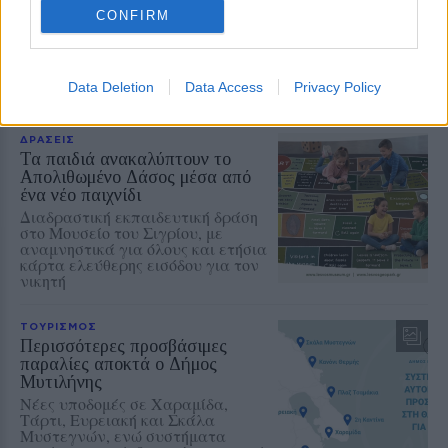
Προστασία
CONFIRM
Βόρειοι - βορειοανατολικοί άνεμοι
έως 8 μποφόρ και ριπές που τοπικά
μπορεί να φτάσουν τα 9 μποφόρ
Data Deletion
Data Access
Privacy Policy
ΔΡΑΣΕΙΣ
Τα παιδιά ανακαλύπτουν το
Απολιθωμένο Δάσος μέσα από
ένα νέο παιχνίδι
Διαδραστική εκπαιδευτική δράση
στο Μουσείο του Σιγρίου, με
αναμνηστικά για όλους και ετήσια
κάρτα ελεύθερης εισόδου για τον
νικητή
ΤΟΥΡΙΣΜΟΣ
Περισσότερες προσβάσιμες
παραλίες αποκτά ο Δήμος
Μυτιλήνης
Νέες υποδομές σε Χαραμίδα,
Τάρτι, Ευρειακή και Σκάλα
Μυστεγνών, ενώ συστήματα