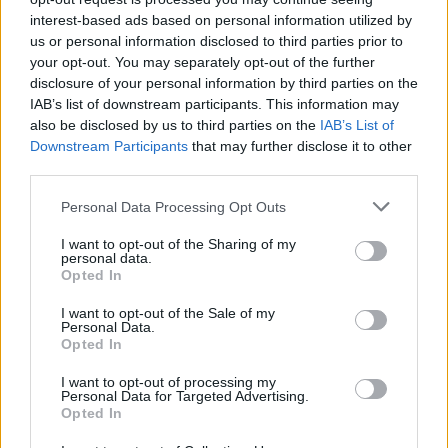
interest-based ads based on personal information utilized by
us or personal information disclosed to third parties prior to
Η δράση είχε και παιδαγωγικό χαρακτήρα, καθώς
your opt-out. You may separately opt-out of the further
γνωρίσουν τις
έδωσε την ευκαιρία στα παιδιά να
disclosure of your personal information by third parties on the
IAB’s list of downstream participants. This information may
γεύσεις και τα αρώματα του τόπου τους
, που
also be disclosed by us to third parties on the
IAB’s List of
κινδυνεύουν να χαθούν μέσα στη σύγχρονη
Downstream Participants
that may further disclose it to other
διατροφή.
third parties.
Θερμά συγχαρητήρια δόθηκαν στην εκπαιδευτικό
Personal Data Processing Opt Outs
Χρυσή Γεωργέλλη
για την πρωτοβουλία και την
I want to opt-out of the Sharing of my
Αθανασία
οργάνωση της δράσης, καθώς και στην
personal data.
Opted In
Μπρούνη
Αγγέλα
και την
, την καθαρίστρια του
σχολείου, για την προετοιμασία του
I want to opt-out of the Sale of my
Personal Data.
πεντανόστιμου γλυκού που γέμισε το σχολείο με
Opted In
γλυκά αρώματα φθινοπώρου.
I want to opt-out of processing my
Personal Data for Targeted Advertising.
Opted In
Δείτε περισσότερα άρθρα μας στα αποτελέσματα
αναζήτησης