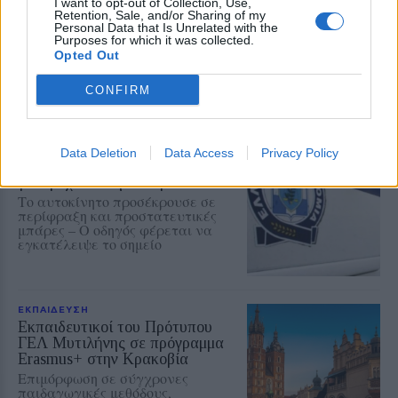
I want to opt-out of Collection, Use,
Retention, Sale, and/or Sharing of my
Personal Data that Is Unrelated with the
Add stonisi.gr on Google ↗
Purposes for which it was collected.
Opted Out
CONFIRM
ΣΤΗΝ ΙΔΙΑ ΚΑΤΗΓΟΡΙΑ
ΑΣΤΥΝΟΜΙΑ
Data Deletion
Data Access
Privacy Policy
Δικογραφία σε βάρος 23χρονου
για τροχαίο στην Πέτρα
Το αυτοκίνητο προσέκρουσε σε
περίφραξη και προστατευτικές
μπάρες – Ο οδηγός φέρεται να
εγκατέλειψε το σημείο
ΕΚΠΑΙΔΕΥΣΗ
Εκπαιδευτικοί του Πρότυπου
ΓΕΛ Μυτιλήνης σε πρόγραμμα
Erasmus+ στην Κρακοβία
Επιμόρφωση σε σύγχρονες
παιδαγωγικές μεθόδους,