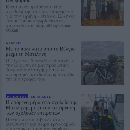
Πλωμαρίου
Κατάμεστη η αίθουσα στην
προβολή της ταινίας «Διωγμένοι
για την ειρήνη – Όταν οι Έλληνες
και οι Τούρκοι χωρίστηκαν»,
παρουσία του σκηνοθέτη Osman
Okkan
ΔΡΑΣΕΙΣ
Με το ποδήλατο από το Βέλγιο
μέχρι τη Μυτιλήνη
Ο 44χρονος Steven Fack διασχίζει
την Ευρώπη σε μια προσωπική
δοκιμασία αντοχής με τελικό
προορισμό την ιδιαίτερη πατρίδα
της συντρόφου του
ΡΕΠΟΡΤΑΖ
ΕΚΠΑΙΔΕΥΣΗ
Η επόμενη μέρα στα σχολεία της
Μυτιλήνης μετά την κατάργηση
των σχολικών επιτροπών
Πάγιες προκαταβολές στους
διευθυντές και σειρά εργολαβιών
για επισκευές και συντηρήσεις –