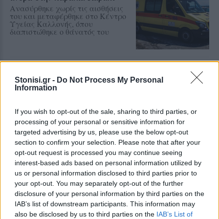
Ανασύρθηκε χωρίς τις αισθήσεις
του και μεταφέρθηκε στο Κέντρο
Υγείας Καλλονής, όπου
διαπιστώθηκε ο θάνατός του
ΧΩΡΙΑ
Η Θερμή γιόρτασε τους
Stonisi.gr -
Do Not Process My Personal
γευστικούς θησαυρούς της
Information
Λέσβου
Λάδι και τυρί βρέθηκαν στο
If you wish to opt-out of the sale, sharing to third parties, or
επίκεντρο της γιορτής που
πραγματοποιήθηκε στο Δημοτικό
processing of your personal or sensitive information for
Σχολείο της Θερμής, στο πλαίσιο
targeted advertising by us, please use the below opt-out
του Taste Lesvos και του Λεσβιακού
section to confirm your selection. Please note that after your
Καλοκαιριού
opt-out request is processed you may continue seeing
interest-based ads based on personal information utilized by
ΠΟΛΙΤΙΚΗ
us or personal information disclosed to third parties prior to
Στη Θεσσαλονίκη τα
your opt-out. You may separately opt-out of the further
αποκαλυπτήρια του οικονομικού
προγράμματος της ΕΛ.Α.Σ.
disclosure of your personal information by third parties on the
Ο Αλέξης Τσίπρας παρουσιάζει
IAB’s list of downstream participants. This information may
στις αρχές Σεπτεμβρίου το
also be disclosed by us to third parties on the
IAB’s List of