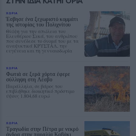
ΣΤΗΝ ΙΔΙΑ ΚΑΤΗΓΟΡΙΑ
ΧΩΡΙΑ
Έσβησε ένα ξεχωριστό κομμάτι
της ιστορίας του Πολιχνίτου
Θλίψη για την απώλεια του
Ελευθέριου Συκά, του ανθρώπου
που συνέδεσε το όνομά του με τα
αναψυκτικά ΚΡΥΣΤΑΛ, την
ευγένεια και τη γενναιοδωρία
ΧΩΡΙΑ
Φωτιά σε ξερά χόρτα έφερε
σύλληψη στη Λέσβο
Παράλληλα, σε βάρος του
επιβλήθηκε διοικητικό πρόστιμο
ύψους 1.804,68 ευρώ
ΧΩΡΙΑ
Τραγωδία στην Πέτρα με νεκρό
άνδρα στην παραλία Καβάκι