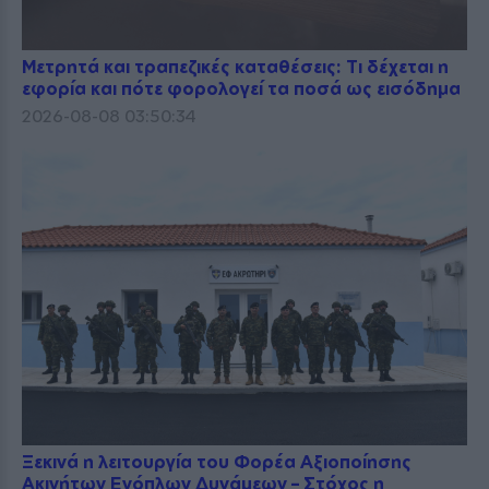
Μετρητά και τραπεζικές καταθέσεις: Τι δέχεται η
εφορία και πότε φορολογεί τα ποσά ως εισόδημα
2026-08-08 03:50:34
Ξεκινά η λειτουργία του Φορέα Αξιοποίησης
Ακινήτων Ενόπλων Δυνάμεων – Στόχος η