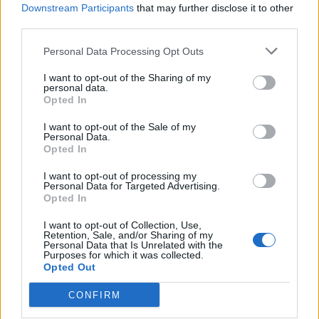
τετραετές σχέδιο της Ελληνικής
Downstream Participants
that may further disclose it to other
Αριστερής Συμπαράταξης για την
ακρίβεια, τη φορολογική
third parties.
δικαιοσύνη, την παραγωγική
ανασυγκρότηση και την ενίσχυση
Personal Data Processing Opt Outs
του κοινωνικού κράτους
I want to opt-out of the Sharing of my
personal data.
ΧΩΡΙΑ
Opted In
Μέρα και νύχτα ανοιχτές οι
πόρτες της Παναγίας στην
I want to opt-out of the Sale of my
Αγιάσο
Personal Data.
Από το πρωί της Τετάρτης έως τα
Opted In
μεσάνυχτα του
Δεκαπενταύγουστου οι πόρτες του
I want to opt-out of processing my
Προσκυνήματος θα παραμένουν
Personal Data for Targeted Advertising.
ανοικτές για τους πιστούς και
Opted In
ιδιαίτερα για τους οδοιπόρους
I want to opt-out of Collection, Use,
Retention, Sale, and/or Sharing of my
ΕΛΛΑΔΑ
Personal Data that Is Unrelated with the
Νέο κύμα θυελλωδών ανέμων
Purposes for which it was collected.
θέτει σε επιφυλακή την Πολιτική
Opted Out
Προστασία
Βόρειοι - βορειοανατολικοί άνεμοι
CONFIRM
έως 8 μποφόρ και ριπές που τοπικά
μπορεί να φτάσουν τα 9 μποφόρ