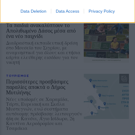
Data Deletion
Data Access
Privacy Policy
ΔΡΑΣΕΙΣ
Τα παιδιά ανακαλύπτουν το
Απολιθωμένο Δάσος μέσα από
ένα νέο παιχνίδι
Διαδραστική εκπαιδευτική δράση
στο Μουσείο του Σιγρίου, με
αναμνηστικά για όλους και ετήσια
κάρτα ελεύθερης εισόδου για τον
νικητή
ΤΟΥΡΙΣΜΟΣ
Περισσότερες προσβάσιμες
παραλίες αποκτά ο Δήμος
Μυτιλήνης
Νέες υποδομές σε Χαραμίδα,
Τάρτι, Ευρειακή και Σκάλα
Μυστεγνών, ενώ συστήματα
αυτόνομης πρόσβασης λειτουργούν
ήδη σε Κανόνι, Άγιο Ισίδωρο, 2η
Καντίνα Αεροδρομίου και
Τσαμάκια