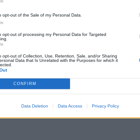
In
κά προγράμματα για σχολεία, εξορμήσεις για
η πλούσιου ενημερωτικού και εκπαιδευτικού
o opt-out of the Sale of my Personal Data.
In
to opt-out of processing my Personal Data for Targeted
ΔΙΑΦΗΜΙΣΗ
ing.
In
o opt-out of Collection, Use, Retention, Sale, and/or Sharing
ersonal Data that Is Unrelated with the Purposes for which it
lected.
Out
CONFIRM
Data Deletion
Data Access
Privacy Policy