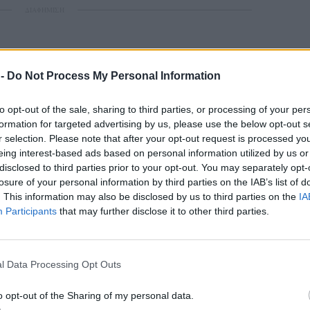
ΔΙΑΦΗΜΙΣΗ
 -
Do Not Process My Personal Information
to opt-out of the sale, sharing to third parties, or processing of your per
formation for targeted advertising by us, please use the below opt-out s
ς 5 το απόγευμα, το ραντεβού μεταφέρεται
r selection. Please note that after your opt-out request is processed y
υ Καλλονής
, στο Παρατηρητήριο Πουλιών Νο 3
eing interest-based ads based on personal information utilized by us or
ς, χωρίς να απαιτείται προηγούμενη εμπειρία, θα
disclosed to third parties prior to your opt-out. You may separately opt-
losure of your personal information by third parties on the IAB’s list of
ρήσουν μεταναστευτικά είδη με τη βοήθεια
. This information may also be disclosed by us to third parties on the
IA
κό υλικό, καρτέλες ορνιθοπαρατήρησης και τον
Participants
that may further disclose it to other third parties.
η θα αναδείξει τη σημασία του υγροτόπου, που
ιβαδικά φυτά, κρίσιμους κρίκους στην τροφική
l Data Processing Opt Outs
Περιφέρεια Βορείου Αιγαίου
 την
, το
o opt-out of the Sharing of my personal data.
ν δράσεις ενημέρωσης και ευαισθητοποίησης