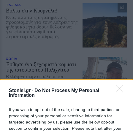
ΤΑΞΙΔΙΑ
Βόλτα στην Κουρνέλα!
Ένας από τους αγαπημένους
προορισμούς για τους λάτρεις της
φύσης και για όσους θέλουν να
γνωρίσουν το νησί από
περιπατητικές διαδρομές
ΧΩΡΙΑ
Έσβησε ένα ξεχωριστό κομμάτι
της ιστορίας του Πολιχνίτου
Θλίψη για την απώλεια του
Ελευθέριου Συκά, του ανθρώπου
που συνέδεσε το όνομά του με τα
αναψυκτικά ΚΡΥΣΤΑΛ, την
Stonisi.gr -
Do Not Process My Personal
ευγένεια και τη γενναιοδωρία
Information
If you wish to opt-out of the sale, sharing to third parties, or
ΧΩΡΙΑ
processing of your personal or sensitive information for
Φωτιά σε ξερά χόρτα έφερε
targeted advertising by us, please use the below opt-out
σύλληψη στη Λέσβο
section to confirm your selection. Please note that after your
Παράλληλα, σε βάρος του