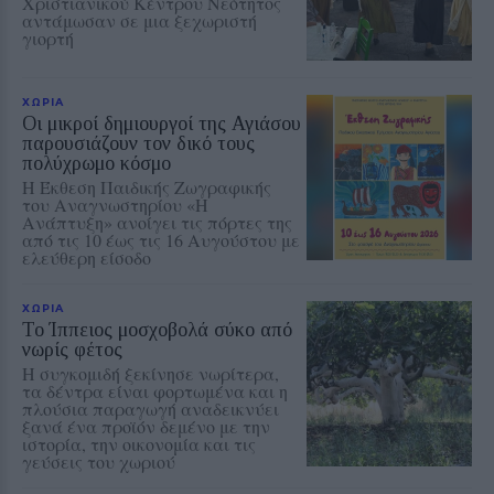
Χριστιανικού Κέντρου Νεότητος
αντάμωσαν σε μια ξεχωριστή
γιορτή
ΧΩΡΙΑ
Οι μικροί δημιουργοί της Αγιάσου
παρουσιάζουν τον δικό τους
πολύχρωμο κόσμο
Η Έκθεση Παιδικής Ζωγραφικής
του Αναγνωστηρίου «Η
Ανάπτυξη» ανοίγει τις πόρτες της
από τις 10 έως τις 16 Αυγούστου με
ελεύθερη είσοδο
ΧΩΡΙΑ
Το Ίππειος μοσχοβολά σύκο από
νωρίς φέτος
Η συγκομιδή ξεκίνησε νωρίτερα,
τα δέντρα είναι φορτωμένα και η
πλούσια παραγωγή αναδεικνύει
ξανά ένα προϊόν δεμένο με την
ιστορία, την οικονομία και τις
γεύσεις του χωριού