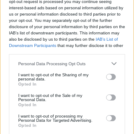
επιβλήθηκε διοικητικό πρόστιμο
opt-out request is processed you may continue seeing
ύψους 1.804,68 ευρώ
interest-based ads based on personal information utilized by
us or personal information disclosed to third parties prior to
your opt-out. You may separately opt-out of the further
disclosure of your personal information by third parties on the
IAB’s list of downstream participants. This information may
ΧΩΡΙΑ
Τραγωδία στην Πέτρα με νεκρό
also be disclosed by us to third parties on the
IAB’s List of
άνδρα στην παραλία Καβάκι
Downstream Participants
that may further disclose it to other
Ανασύρθηκε χωρίς τις αισθήσεις
third parties.
του και μεταφέρθηκε στο Κέντρο
Υγείας Καλλονής, όπου
Personal Data Processing Opt Outs
διαπιστώθηκε ο θάνατός του
I want to opt-out of the Sharing of my
personal data.
Opted In
ΧΩΡΙΑ
Η Θερμή γιόρτασε τους
I want to opt-out of the Sale of my
γευστικούς θησαυρούς της
Personal Data.
Λέσβου
Opted In
Λάδι και τυρί βρέθηκαν στο
επίκεντρο της γιορτής που
I want to opt-out of processing my
πραγματοποιήθηκε στο Δημοτικό
Personal Data for Targeted Advertising.
Σχολείο της Θερμής, στο πλαίσιο
Opted In
του Taste Lesvos και του Λεσβιακού