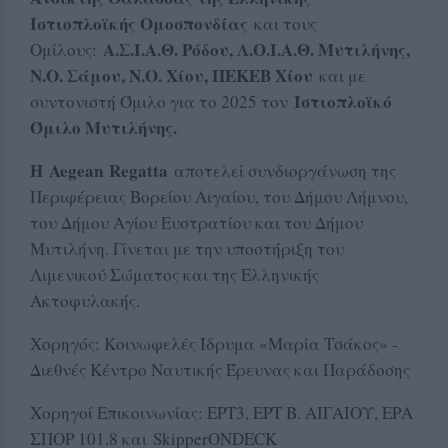
Ιστιοπλοϊκής Ομοσπονδίας
και τους
Α.Σ.Ι.Α.Θ. Ρόδου, Λ.Ο.Ι.Α.Θ. Μυτιλήνης,
Ομίλους:
Ν.Ο. Σάμου, Ν.Ο. Χίου, ΠΕΚΕΒ Χίου
και με
Ιστιοπλοϊκό
συντονιστή Όμιλο για το 2025 τον
Όμιλο Μυτιλήνης.
Η
Aegean
Regatta
αποτελεί συνδιοργάνωση της
Περιφέρειας Βορείου Αιγαίου, του Δήμου Λήμνου,
του Δήμου Αγίου Ευστρατίου και του Δήμου
Μυτιλήνη. Γίνεται με την υποστήριξη του
Λιμενικού Σώματος και της Ελληνικής
Ακτοφυλακής.
Χορηγός: Κοινωφελές Ίδρυμα «Μαρία Τσάκος» -
Διεθνές Κέντρο Ναυτικής Έρευνας και Παράδοσης
Χορηγοί Επικοινωνίας: ΕΡΤ3, ΕΡΤ Β. ΑΙΓΑΙΟΥ, ΕΡΑ
ΣΠΟΡ 101.8 και SkipperONDECK