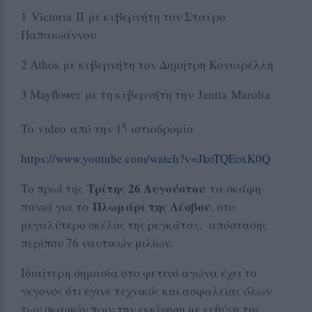
1 Victoria II με κυβερνήτη τον Σταύρο
Παπαιωάννου
2 Αthos με κυβερνήτη τον Δημήτρη Κονιαρέλλη
3 Μayflower με τη κυβερνήτη την Janita Marolia
η
Το video από την 1
ιστιοδρομία
https://www.youtube.com/watch?
v=JkoTQEoxK0Q
Τρίτης 26 Αυγούστου
Το πρωί της
τα σκάφη
Πλωμάρι της Λέσβου
πανιά για το
, στο
μεγαλύτερο σκέλος της ρεγκάτας, απόστασης
περίπου 76 ναυτικών μιλίων.
Ιδιαίτερη σημασία στο φετινό αγώνα έχει το
γεγονός ότι έγινε τεχνικός και ασφαλείας όλων
των σκαφών πριν την εκκίνηση με ευθύνη της