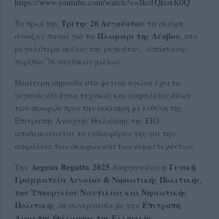
https://www.youtube.com/watch?
v=JkoTQEoxK0Q
Τρίτης 26 Αυγούστου
Το πρωί της
τα σκάφη
Πλωμάρι της Λέσβου
άνοιξαν πανιά για το
, στο
μεγαλύτερο σκέλος της ρεγκάτας, απόστασης
περίπου 76 ναυτικών μιλίων.
Ιδιαίτερη σημασία στο φετινό αγώνα έχει το
γεγονός ότι έγινε τεχνικός και ασφαλείας όλων
των σκαφών πριν την εκκίνηση με ευθύνη της
Επιτροπής Ανοιχτής Θαλάσσης της ΕΙΟ
αποδεικνύοντας το ενδιαφέρον της για την
ασφάλεια των σκαφών και των συμμετεχόντων.
Aegean Regatta
2025
Γενική
Την
διοργα
νώνει η
Γραμματεία Αιγαίου & Νησιωτικής Πολιτικής,
του Υπουργείου Ναυτιλίας και Νησιωτικής
Πολιτικής
Επιτροπή
, σε συνεργασία με την
Ανοικτής Θάλασσας της Ελληνικής