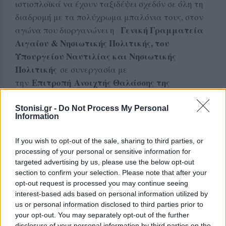
ιστιοπλοϊκά να έχουν ταξιδέψει σχεδόν σε όλη τη
διαδρομή με τα πολύχρωμα μπαλόνια τους, στον
Γενική Γραμματεία
αγώνα που διοργανώνει η
Αιγαίου & Νησιωτικής Πολιτικής, του
Υπουργείου Ναυτιλίας και Νησιωτικής
Πολιτικής
σε συνεργασία με
Επιτροπή
A
νοιχτής Θαλάσσης της
την
Ελληνικής Ιστιοπλοϊκής Ομοσπονδίας,
.
Stonisi.gr -
Do Not Process My Personal
Η υποδοχή στα πληρώματα που διοργάνωσε
Information
Δήμος Αγίου Ευστρατίου
ο
ήταν εξαιρετική με
If you wish to opt-out of the sale, sharing to third parties, or
αναμνηστικά δώρα και τοπικά προϊόντα για όλα
processing of your personal or sensitive information for
τα σκάφη που μπήκαν στο λιμάνι του νησιού,
targeted advertising by us, please use the below opt-out
απόδειξη της φιλοξενίας των κατοίκων του νησιού.
section to confirm your selection. Please note that after your
opt-out request is processed you may continue seeing
Το βράδυ της Δευτέρας έγινε η τελετή απονομών
interest-based ads based on personal information utilized by
για το πρώτο σκέλος με τον Γενικό Γραμματέα
us or personal information disclosed to third parties prior to
your opt-out. You may separately opt-out of the further
Αιγαίου και Νησιωτικής Πολιτικής του Υπουργείου
disclosure of your personal information by third parties on the