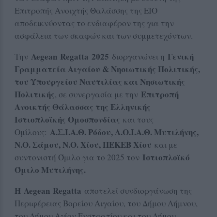
Επιτροπής Ανοιχτής Θαλάσσης της ΕΙΟ
αποδεικνύοντας το ενδιαφέρον της για την
ασφάλεια των σκαφών και των συμμετεχόντων.
Aegean Regatta
2025
Γενική
Την
διοργα
νώνει η
Γραμματεία Αιγαίου & Νησιωτικής Πολιτικής,
του Υπουργείου Ναυτιλίας και Νησιωτικής
Πολιτικής
Επιτροπή
, σε συνεργασία με την
Ανοικτής Θάλασσας της Ελληνικής
Ιστιοπλοϊκής Ομοσπονδίας
και τους
Α.Σ.Ι.Α.Θ. Ρόδου, Λ.Ο.Ι.Α.Θ. Μυτιλήνης,
Ομίλους:
Ν.Ο. Σάμου, Ν.Ο. Χίου, ΠΕΚΕΒ Χίου
και με
Ιστιοπλοϊκό
συντονιστή Όμιλο για το 2025 τον
Όμιλο Μυτιλήνης.
Η
Aegean
Regatta
αποτελεί συνδιοργάνωση της
Περιφέρειας Βορείου Αιγαίου, του Δήμου Λήμνου,
του Δήμου Αγίου Ευστρατίου και του Δήμου