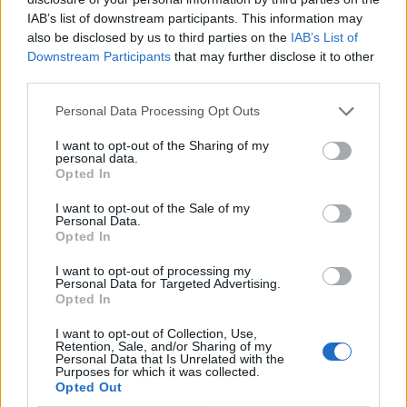
Εμμανουήλ
Ναυτιλίας και Νησιωτικής Πολιτικής
IAB’s list of downstream participants. This information may
Κουτουλάκη
να ευχαριστεί και πάλι τα
also be disclosed by us to third parties on the
IAB’s List of
πληρώματα από την Ελλάδα και το εξωτερικό για
Downstream Participants
that may further disclose it to other
third parties.
Δήμο Αγίου
τη συμμετοχή καθώς και τον
Ευστρατίου
Δήμαρχο Κωνσταντίνο
και τον
Personal Data Processing Opt Outs
Σινάνη
για την ιδιαίτερα θερμή υποδοχή.
I want to opt-out of the Sharing of my
personal data.
Opted In
I want to opt-out of the Sale of my
Personal Data.
Opted In
I want to opt-out of processing my
Personal Data for Targeted Advertising.
Opted In
I want to opt-out of Collection, Use,
Retention, Sale, and/or Sharing of my
Personal Data that Is Unrelated with the
Purposes for which it was collected.
Opted Out