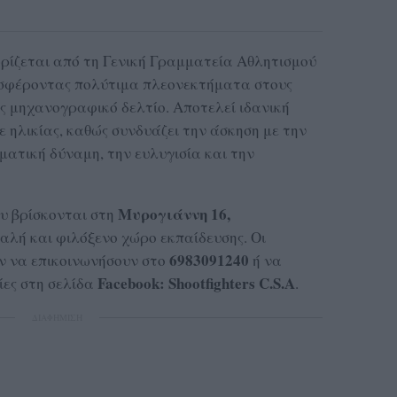
ίζεται από τη Γενική Γραμματεία Αθλητισμού
ροσφέροντας πολύτιμα πλεονεκτήματα στους
υς μηχανογραφικό δελτίο. Αποτελεί ιδανική
 ηλικίας, καθώς συνδυάζει την άσκηση με την
ματική δύναμη, την ευλυγισία και την
Μυρογιάννη 16,
υ βρίσκονται στη
φαλή και φιλόξενο χώρο εκπαίδευσης. Οι
6983091240
ν να επικοινωνήσουν στο
ή να
Facebook: S
hootfighters
C.S.A
ίες στη σελίδα
.
ΔΙΑΦΗΜΙΣΗ