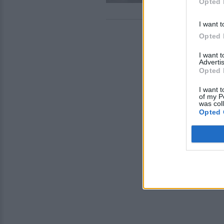
Opted 
I want t
Opted 
I want 
Advertis
Opted 
I want t
of my P
was col
Opted 