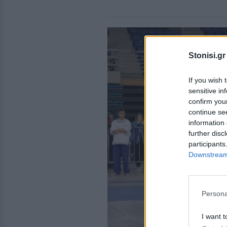
Stonisi.gr
If you wish 
sensitive in
confirm you
continue se
information 
further disc
participants
Downstream 
Persona
I want t