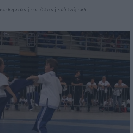
για σωματική και ψυχική ενδυνάμωση
5