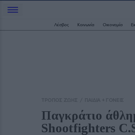
Λέσβος
Κοινωνία
Οικονομία
Ε
ΤΡΟΠΟΣ ΖΩΗΣ
/
ΠΑΙΔΙΑ + ΓΟΝΕΙΣ
Παγκράτιο άθλημ
Shootfighters C.