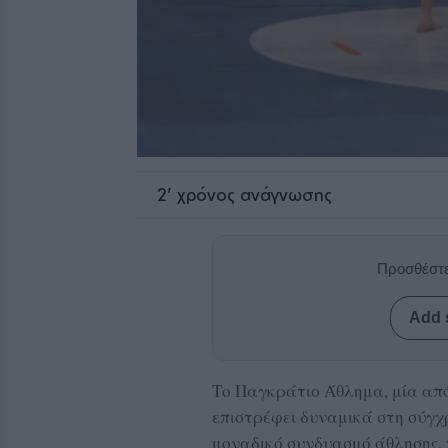
2
' χρόνος ανάγνωσης
Προσθέστε
Add 
Το Παγκράτιο Άθλημα, μία από 
επιστρέφει δυναμικά στη σύγχ
μοναδικό συνδυασμό άθλησης, 