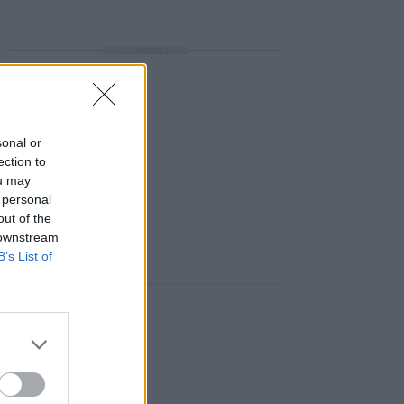
ΔΙΑΦΗΜΙΣΗ
sonal or
ection to
ou may
 personal
out of the
 downstream
B’s List of