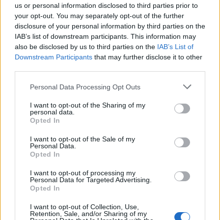
ΧΩΡΙΑ
us or personal information disclosed to third parties prior to
Η Θερμή γιόρτασε τους
your opt-out. You may separately opt-out of the further
γευστικούς θησαυρούς της
disclosure of your personal information by third parties on the
Λέσβου
IAB’s list of downstream participants. This information may
Λάδι και τυρί βρέθηκαν στο
επίκεντρο της γιορτής που
also be disclosed by us to third parties on the
IAB’s List of
πραγματοποιήθηκε στο Δημοτικό
Downstream Participants
that may further disclose it to other
Σχολείο της Θερμής, στο πλαίσιο
third parties.
του Taste Lesvos και του Λεσβιακού
Καλοκαιριού
Personal Data Processing Opt Outs
ΠΟΛΙΤΙΚΗ
I want to opt-out of the Sharing of my
Στη Θεσσαλονίκη τα
personal data.
αποκαλυπτήρια του οικονομικού
Opted In
προγράμματος της ΕΛ.Α.Σ.
Ο Αλέξης Τσίπρας παρουσιάζει
I want to opt-out of the Sale of my
στις αρχές Σεπτεμβρίου το
Personal Data.
τετραετές σχέδιο της Ελληνικής
Opted In
Αριστερής Συμπαράταξης για την
ακρίβεια, τη φορολογική
I want to opt-out of processing my
δικαιοσύνη, την παραγωγική
Personal Data for Targeted Advertising.
ανασυγκρότηση και την ενίσχυση
Opted In
του κοινωνικού κράτους
I want to opt-out of Collection, Use,
Retention, Sale, and/or Sharing of my
ΧΩΡΙΑ