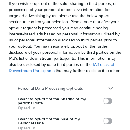
Εμπορικό Σύλλογο Μυτιλήνης
If you wish to opt-out of the sale, sharing to third parties, or
processing of your personal or sensitive information for
targeted advertising by us, please use the below opt-out
section to confirm your selection. Please note that after your
ΜΟΥΣΙΚΗ
opt-out request is processed you may continue seeing
Η γιορτή της τράτας ζωντάνεψε
interest-based ads based on personal information utilized by
ξανά στη Σκάλα Πολιχνίτου
us or personal information disclosed to third parties prior to
Η αναπαράσταση του παλιού
your opt-out. You may separately opt-out of the further
αλιευτικού εθίμου, οι
παραδοσιακοί χοροί και η μουσική
disclosure of your personal information by third parties on the
γέμισαν το λιμάνι το βράδυ της 6ης
IAB’s list of downstream participants. This information may
Αυγούστου
also be disclosed by us to third parties on the
IAB’s List of
Downstream Participants
that may further disclose it to other
third parties.
ΠΡΟΣΦΥΓΕΣ
«Ένα βιβλίο, ένα χαμόγελο» για
Personal Data Processing Opt Outs
τα παιδιά του Κοινωνικού
Φροντιστηρίου Μυτιλήνης
I want to opt-out of the Sharing of my
Βραβεύτηκαν οι μαθητές για την
personal data.
προσπάθειά τους – Ο Ματίν, παιδί
Opted In
πρόσφυγας, πέρασε στη
Νοσηλευτική του Αριστοτελείου
Πανεπιστημίου Θεσσαλονίκης
I want to opt-out of the Sale of my
Personal Data.
Opted In