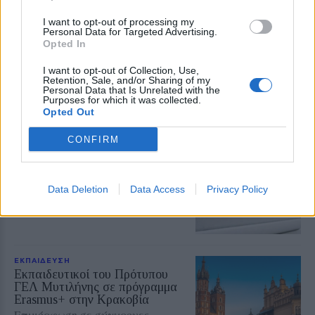
ΡΕΠΟΡΤΑΖ
ΔΡΑΣΕΙΣ
Για τον «πυρηνικό εφιάλτη»
I want to opt-out of processing my
Personal Data for Targeted Advertising.
προειδοποίησε η Επιτροπή
Opted In
ειρήνης Λέσβου
Μια συγκέντρωση γεμάτη
I want to opt-out of Collection, Use,
μηνύματα και νοήματα για τον
Retention, Sale, and/or Sharing of my
πόλεμο και την ειρήνη
Personal Data that Is Unrelated with the
Purposes for which it was collected.
Opted Out
ΑΣΤΥΝΟΜΙΑ
CONFIRM
Δικογραφία σε βάρος 23χρονου
για τροχαίο στην Πέτρα
Το αυτοκίνητο προσέκρουσε σε
περίφραξη και προστατευτικές
Data Deletion
Data Access
Privacy Policy
μπάρες – Ο οδηγός φέρεται να
εγκατέλειψε το σημείο
ΕΚΠΑΙΔΕΥΣΗ
Εκπαιδευτικοί του Πρότυπου
ΓΕΛ Μυτιλήνης σε πρόγραμμα
Erasmus+ στην Κρακοβία
Επιμόρφωση σε σύγχρονες