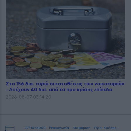
Στα 156 δισ. ευρώ οι καταθέσεις των νοικοκυριών
- Απέχουν 40 δισ. από τα προ κρίσης επίπεδα
2026-08-07 03:14:20
2251028000
Επικοινωνία
Διαφήμιση
Όροι Χρήσης -