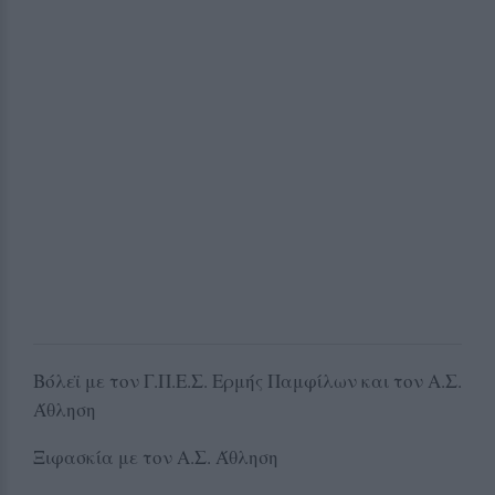
Βόλεϊ με τον Γ.Π.Ε.Σ. Ερμής Παμφίλων και τον Α.Σ.
Άθληση
Ξιφασκία με τον Α.Σ. Άθληση