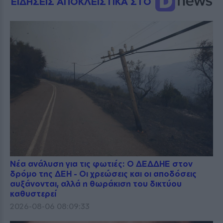
ΕΙΔΗΣΕΙΣ ΑΠΟΚΛΕΙΣΤΙΚΑ ΣΤΟ
Νέα ανάλυση για τις φωτιές: Ο ΔΕΔΔΗΕ στον
δρόμο της ΔΕΗ - Οι χρεώσεις και οι αποδόσεις
αυξάνονται, αλλά η θωράκιση του δικτύου
καθυστερεί
2026-08-06 08:09:33