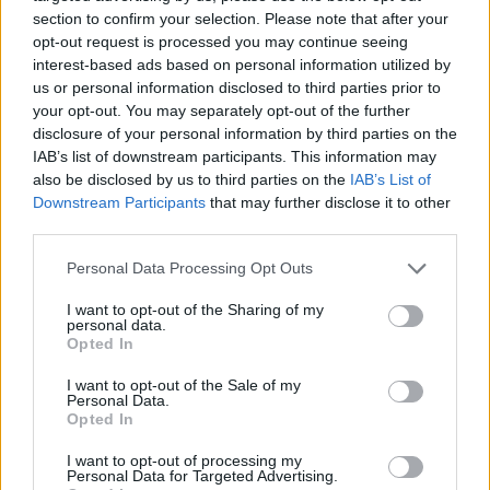
section to confirm your selection. Please note that after your
Μετά από επιτυχημένες στάσεις σε Ιωάννινα,
opt-out request is processed you may continue seeing
Ρόδο, Καλαμάτα και Χανιά, το Empower Forward
interest-based ads based on personal information utilized by
us or personal information disclosed to third parties prior to
συνεχίζει το πανελλαδικό του ταξίδι με επόμενο
your opt-out. You may separately opt-out of the further
σταθμό τη Μυτιλήνη, στέλνοντας το μήνυμα πως η
disclosure of your personal information by third parties on the
συμμετοχή δεν έχει ηλικία και η ενδυνάμωση δεν
IAB’s list of downstream participants. This information may
έχει περιορισμούς.
also be disclosed by us to third parties on the
IAB’s List of
Downstream Participants
that may further disclose it to other
third parties.
Δείτε περισσότερα άρθρα μας στα αποτελέσματα
αναζήτησης
Personal Data Processing Opt Outs
I want to opt-out of the Sharing of my
Add stonisi.gr on Google ↗
personal data.
Opted In
I want to opt-out of the Sale of my
Personal Data.
ΣΤΗΝ ΙΔΙΑ ΚΑΤΗΓΟΡΙΑ
Opted In
ΑΤΖΕΝΤΑ
I want to opt-out of processing my
Personal Data for Targeted Advertising.
Αφιέρωμα στον Νίκο Καλαϊτζή –