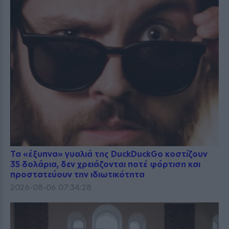
Τα «έξυπνα» γυαλιά της DuckDuckGo κοστίζουν
35 δολάρια, δεν χρειάζονται ποτέ φόρτιση και
προστατεύουν την ιδιωτικότητα
2026-08-06 07:34:28