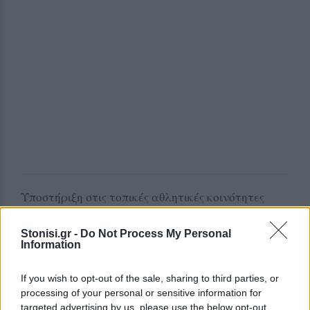
Υποστήριξη στις τοπικές αθλητικές κοινότητες
Στο πλαίσιο του προγράμματος, οι συμμετέχοντες
αθλητικοί σύλλογοι θα ενισχυθούν με υλικοτεχνικό
Stonisi.gr -
Do Not Process My Personal
Information
εξοπλισμό, υπογραμμίζοντας τη δέσμευση του
Empower Forward για τη βιώσιμη στήριξη των
If you wish to opt-out of the sale, sharing to third parties, or
τοπικών δομών και την ενίσχυση της ισότητας στον
processing of your personal or sensitive information for
αθλητισμό.
targeted advertising by us, please use the below opt-out