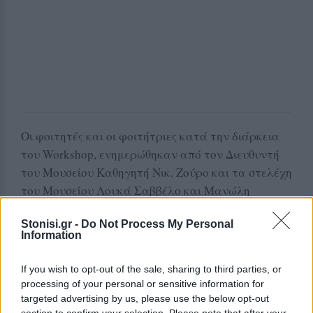
Οι φοιτητές και οι φοιτήτριες κατά την διάρκεια
του Workshop, ενημερώθηκαν από τον Διευθυντή
του Μουσείου Καθηγητή Νικ. Ζούρο και τα στελέχη
του Μουσείου Λουκά Σαββέλο και Μανώλη
Αντωνάκη, ξεναγήθηκαν στους εκθεσιακούς
Stonisi.gr -
Do Not Process My Personal
χώρους του Μουσείου αλλά και στα υπαίθρια
Information
πάρκα του Απολιθωμένου Δάσους Λέσβου,
ενημερώθηκαν σχετικά με σημασία και τη
If you wish to opt-out of the sale, sharing to third parties, or
μοναδικότητα του απαράμιλλου αυτού μνημείου
processing of your personal or sensitive information for
της φύσης, που αποτελεί το σημαντικότερο
targeted advertising by us, please use the below opt-out
section to confirm your selection. Please note that after your