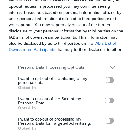
μνημείο για την ανακήρυξη της Λέσβου ως
opt-out request is processed you may continue seeing
Παγκόσμιο Γεωπάρκο UNESCO.
interest-based ads based on personal information utilized by
us or personal information disclosed to third parties prior to
Χρησιμοποιώνταςτην αίθουσα περιοδικών
your opt-out. You may separately opt-out of the further
εκθέσεων του Μουσείου ως εργαστήριο έφτιαξαν
disclosure of your personal information by third parties on the
τις προσωπικές τους αφηγήσεις σχετικά με αυτή τη
IAB’s list of downstream participants. This information may
also be disclosed by us to third parties on the
IAB’s List of
θεματική, με όλα τα δυνατά μέσα έκφρασης όπως
Downstream Participants
that may further disclose it to other
είναι η γλυπτική, η κεραμική, οι κατασκευές, το
third parties.
βίντεο, οι συναρμογές, και πολλά άλλα.
Personal Data Processing Opt Outs
Στην έκθεση που φιλοξενείται στο Μουσείο
I want to opt-out of the Sharing of my
Φυσικής Ιστορίας Απολιθωμένου δάσους Λέσβου
personal data.
Opted In
παρουσιάζονται τα έργα των φοιτητών και των
φοιτητριώντης Ανώτατης Σχολής Καλών Τεχνών
I want to opt-out of the Sale of my
Personal Data.
που συμμετείχαν στο 5ο workshop της Δυτικής
Opted In
από την Τετάρτη 18
Λέσβου και θα διαρκέσει
Ιουνίου μέχρι την Κυριακή 6 Ιουλίου.
I want to opt-out of processing my
Personal Data for Targeted Advertising.
Opted In