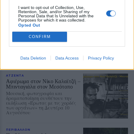
I want to opt-out of Collection, Use,
Retention, Sale, and/or Sharing of my
Personal Data that Is Unrelated with the
Δείτε περισσότερα άρθρα μας στα αποτελέσματα
Purposes for which it was collected.
αναζήτησης
Opted Out
Add stonisi.gr on Google ↗
CONFIRM
Data Deletion
Data Access
Privacy Policy
ΣΤΗΝ ΙΔΙΑ ΚΑΤΗΓΟΡΙΑ
ΑΤΖΕΝΤΑ
Αφιέρωμα στον Νίκο Καλαϊτζή –
Μπινταγιάλα στον Μεσότοπο
Μουσική, φωτογραφία και
δραματοποίηση συνθέτουν την
εκδήλωση «Έρωτας με τις χορδές
των οργάνων» τη Δευτέρα 10
Αυγούστου
ΠΕΡΙΒΑΛΛΟΝ