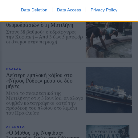
Data Deletion
Data Access
Privacy Policy
ΠΕΡΙΒΑΛΛΟΝ
Πενθήμερο υψηλών
θερμοκρασιών στη Μυτιλήνη
Στους 38 βαθμούς ο υδράργυρος
την Κυριακή – Από 3 έως 5 μποφόρ
οι άνεμοι στην περιοχή
ΕΛΛΑΔΑ
Δεύτερη εμπλοκή κάβου στο
«Νήσος Ρόδος» μέσα σε δύο
μήνες
Μετά το περιστατικό της
Μυτιλήνης στις 3 Ιουνίου, ανάλογο
συμβάν καταγράφηκε κατά την
πρόσδεση του πλοίου στο λιμάνι
του Ηρακλείου
ΑΤΖΕΝΤΑ
«Ο Μύθος της Νυφίδας»