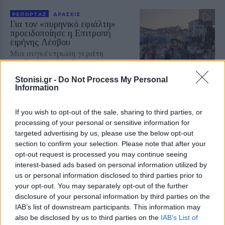
ΡΕΠΟΡΤΑΖ
ΔΡΑΣΕΙΣ
Για τον «πυρηνικό εφιάλτη»
προειδοποίησε η Επιτροπή
ειρήνης Λέσβου
Μια συγκέντρωση γεμάτη
μηνύματα και νοήματα για τον
πόλεμο και την ειρήνη
Stonisi.gr -
Do Not Process My Personal
Information
ΜΥΤΙΛΗΝΗ
If you wish to opt-out of the sale, sharing to third parties, or
Δημόσιο «ευχαριστώ» της
ΔΕΥΑΛ στην Αστυνομία
processing of your personal or sensitive information for
Ιδιαίτερη αναφορά στην
targeted advertising by us, please use the below opt-out
Αστυνομική Διεύθυνση Λέσβου και
section to confirm your selection. Please note that after your
το Τμήμα Τροχαίας για τη βοήθεια
opt-out request is processed you may continue seeing
κατά τη διάρκεια των εργασιών
στην Ελευθερίου Βενιζέλου
interest-based ads based on personal information utilized by
us or personal information disclosed to third parties prior to
your opt-out. You may separately opt-out of the further
ΤΟΥΡΙΣΜΟΣ
disclosure of your personal information by third parties on the
Πάνω από 65.000 Τούρκοι
IAB’s list of downstream participants. This information may
τουρίστες στη Λέσβο στο
also be disclosed by us to third parties on the
IAB’s List of
επτάμηνο