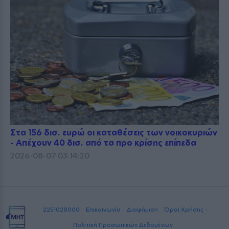
Στα 156 δισ. ευρώ οι καταθέσεις των νοικοκυριών
- Απέχουν 40 δισ. από τα προ κρίσης επίπεδα
2026-08-07 03:14:20
2251028000
Επικοινωνία
Διαφήμιση
Όροι Χρήσης -
Πολιτική Προσωπικών Δεδομένων