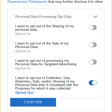
Downstream Participants
that may further disclose it to other
Καθοριστική για την τελική εικόνα
third parties.
η τουριστική κίνηση έως το τέλος
Σεπτεμβρίου
Personal Data Processing Opt Outs
I want to opt-out of the Sharing of my
personal data.
ΣΥΝΕΝΤΕΥΞΗ
ΜΥΤΙΛΗΝΗ
Opted In
Η Έλενα Παπαρίζου τραγουδά
στη Μυτιλήνη για τους εθελοντές
I want to opt-out of the Sale of my
αιμοδότες
Personal Data.
Μεγάλη συναυλία στις 19
Opted In
Αυγούστου στο Δημοτικό Στάδιο
Μυτιλήνης – Μέρος των εσόδων θα
I want to opt-out of processing my
διατεθεί για την ενίσχυση του
Personal Data for Targeted Advertising.
Συλλόγου Εθελοντών Αιμοδοτών
Opted In
I want to opt-out of Collection, Use,
ΑΤΖΕΝΤΑ
Retention, Sale, and/or Sharing of my
Αφιέρωμα στον Νίκο Καλαϊτζή –
Personal Data that Is Unrelated with the
Μπινταγιάλα στον Μεσότοπο
Purposes for which it was collected.
Μουσική, φωτογραφία και
Opted Out
δραματοποίηση συνθέτουν την
εκδήλωση «Έρωτας με τις χορδές
CONFIRM
των οργάνων» τη Δευτέρα 10
Αυγούστου