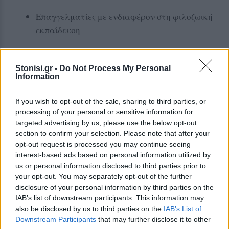
Επαγγελματίες με ενδιαφέρον στη φιλοζωική
εκπαίδευση
Η συμμετοχή είναι ανοιχτή και όσοι επιθυμούν να
λάβουν μέρος μπορούν να δηλώσουν συμμετοχή
Stonisi.gr -
Do Not Process My Personal
Information
σκανάροντας τον QR κωδικό που περιλαμβάνεται
στην αφίσα της εκδήλωσης.
If you wish to opt-out of the sale, sharing to third parties, or
Μια πρωτοβουλία με ιδιαίτερη σημασία για την
processing of your personal or sensitive information for
targeted advertising by us, please use the below opt-out
ανάπτυξη της ενσυναίσθησης, της υπευθυνότητας
section to confirm your selection. Please note that after your
και της ανθρωπιάς μέσα από την επαφή με τα ζώα
opt-out request is processed you may continue seeing
και την παιδαγωγική αξιοποίηση αυτής της σχέσης.
interest-based ads based on personal information utilized by
us or personal information disclosed to third parties prior to
your opt-out. You may separately opt-out of the further
Δείτε περισσότερα άρθρα μας στα αποτελέσματα
disclosure of your personal information by third parties on the
αναζήτησης
IAB’s list of downstream participants. This information may
also be disclosed by us to third parties on the
IAB’s List of
Add stonisi.gr on Google ↗
Downstream Participants
that may further disclose it to other