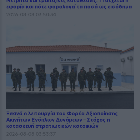
Μετρητά και τραπεζικές καταθέσεις: Τι δέχεται η
εφορία και πότε φορολογεί τα ποσά ως εισόδημα
2026-08-08 03:50:34
Ξεκινά η λειτουργία του Φορέα Αξιοποίησης
Ακινήτων Ενόπλων Δυνάμεων – Στόχος η
κατασκευή στρατιωτικών κατοικιών
2026-08-08 03:53:37