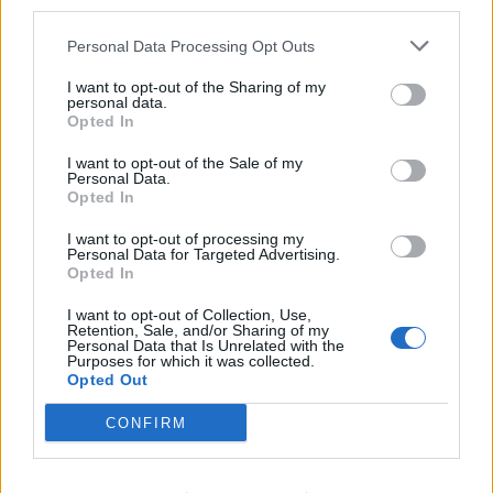
third parties.
Personal Data Processing Opt Outs
ΣΤΗΝ ΙΔΙΑ ΚΑΤΗΓΟΡΙΑ
I want to opt-out of the Sharing of my
personal data.
ΔΡΑΣΕΙΣ
Opted In
Η Έλλη και ο Φρίξος
Πρωτογερέλλη στους δρόμους
I want to opt-out of the Sale of my
της μνήμης
Personal Data.
Opted In
Η Θερμή τίμησε τους δύο
αγωνιστές της Εθνικής
Αντίστασης, ενώ κατατέθηκε
I want to opt-out of processing my
πρόταση να δοθεί το όνομά τους σε
Personal Data for Targeted Advertising.
δρόμο του τόπου όπου γεννήθηκαν
Opted In
I want to opt-out of Collection, Use,
ΔΡΑΣΕΙΣ
Retention, Sale, and/or Sharing of my
Ένα γλυκό ταξίδι στη φύση της
Personal Data that Is Unrelated with the
δυτικής Λέσβου
Purposes for which it was collected.
Opted Out
Το θυμαρίσιο μέλι, οι επικονιαστές
και τα αρωματικά φυτά
πρωταγωνίστησαν στη γευστική
CONFIRM
εμπειρία που φιλοξενεησε το
Μουσείο Φυσικής Ιστορίας
Απολιθωμένου Δάσους Λέσβου