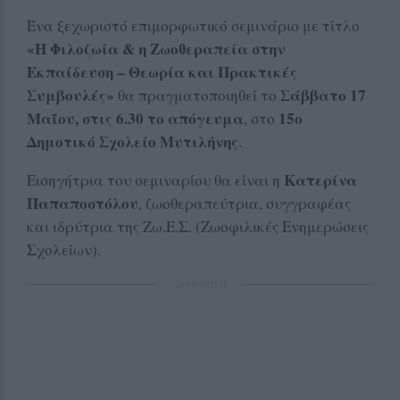
Ένα ξεχωριστό επιμορφωτικό σεμινάριο με τίτλο
«Η Φιλοζωία & η Ζωοθεραπεία στην
Εκπαίδευση – Θεωρία και Πρακτικές
Συμβουλές»
Σάββατο 17
θα πραγματοποιηθεί το
Μαΐου, στις 6.30 το απόγευμα
15ο
, στο
Δημοτικό Σχολείο Μυτιλήνης
.
Κατερίνα
Εισηγήτρια του σεμιναρίου θα είναι η
Παπαποστόλου
, ζωοθεραπεύτρια, συγγραφέας
και ιδρύτρια της Ζω.Ε.Σ. (Ζωοφιλικές Ενημερώσεις
Σχολείων).
ΔΙΑΦΗΜΙΣΗ