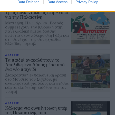
Data Deletion
Data Access
Privacy Policy
ΔΡΑΣΕΙΣ
Τρεις συγκεντρώσεις στη Λέσβο
για την Παλαιστίνη
Μυτιλήνη, Πλωμάρι και Ερεσός
συμμετέχουν την Κυριακή στην
πανελλαδική ημέρα δράσης
ενάντια στον πόλεμο στη Γάζα και
στη συνέχιση της συνεργασίας
Ελλάδας–Ισραήλ
ΔΡΑΣΕΙΣ
Τα παιδιά ανακαλύπτουν το
Απολιθωμένο Δάσος μέσα από
ένα νέο παιχνίδι
Διαδραστική εκπαιδευτική δράση
στο Μουσείο του Σιγρίου, με
αναμνηστικά για όλους και ετήσια
κάρτα ελεύθερης εισόδου για τον
νικητή
ΔΡΑΣΕΙΣ
Κάλεσμα για συγκέντρωση υπέρ
της Παλαιστίνης από