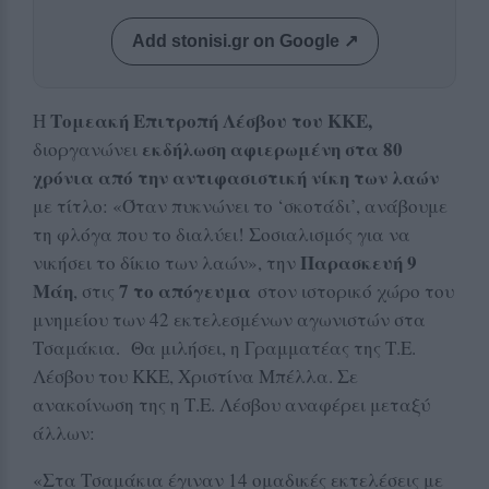
Add stonisi.gr on Google ↗
Τομεακή Επιτροπή Λέσβου του ΚΚΕ,
Η
εκδήλωση αφιερωμένη στα 80
διοργανώνει
χρόνια από την αντιφασιστική νίκη των λαών
με τίτλο: «Όταν πυκνώνει το ‘σκοτάδι’, ανάβουμε
τη φλόγα που το διαλύει! Σοσιαλισμός για να
Παρασκευή 9
νικήσει το δίκιο των λαών», την
Μάη
7 το απόγευμα
, στις
στον ιστορικό χώρο του
μνημείου των 42 εκτελεσμένων αγωνιστών στα
Τσαμάκια. Θα μιλήσει, η Γραμματέας της Τ.Ε.
Λέσβου του ΚΚΕ, Χριστίνα Μπέλλα. Σε
ανακοίνωση της η Τ.Ε. Λέσβου αναφέρει μεταξύ
άλλων:
«Στα Τσαμάκια έγιναν 14 ομαδικές εκτελέσεις με