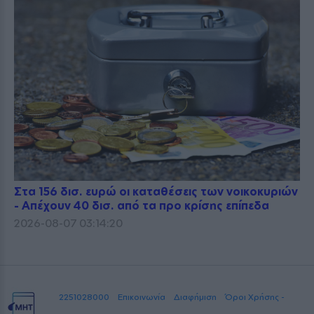
Στα 156 δισ. ευρώ οι καταθέσεις των νοικοκυριών
- Απέχουν 40 δισ. από τα προ κρίσης επίπεδα
2026-08-07 03:14:20
2251028000
Επικοινωνία
Διαφήμιση
Όροι Χρήσης -