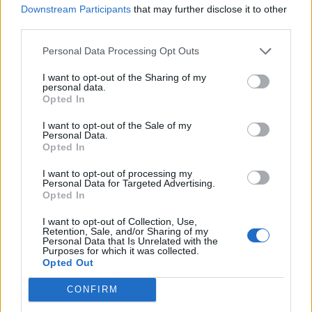
Downstream Participants
that may further disclose it to other
ΠΕΡΙΒΑΛΛΟΝ
third parties.
Πενθήμερο υψηλών
θερμοκρασιών στη Μυτιλήνη
Personal Data Processing Opt Outs
Στους 38 βαθμούς ο υδράργυρος
την Κυριακή – Από 3 έως 5 μποφόρ
οι άνεμοι στην περιοχή
I want to opt-out of the Sharing of my
personal data.
Opted In
I want to opt-out of the Sale of my
Personal Data.
ΕΛΛΑΔΑ
Opted In
Δεύτερη εμπλοκή κάβου στο
«Νήσος Ρόδος» μέσα σε δύο
I want to opt-out of processing my
μήνες
Personal Data for Targeted Advertising.
Μετά το περιστατικό της
Opted In
Μυτιλήνης στις 3 Ιουνίου, ανάλογο
συμβάν καταγράφηκε κατά την
I want to opt-out of Collection, Use,
πρόσδεση του πλοίου στο λιμάνι
Retention, Sale, and/or Sharing of my
του Ηρακλείου
Personal Data that Is Unrelated with the
Purposes for which it was collected.
Opted Out
ΑΤΖΕΝΤΑ
«Ο Μύθος της Νυφίδας»
CONFIRM
ζωντανεύει δίπλα στη θάλασσα
Θεατρικό δρώμενο αφιερωμένο