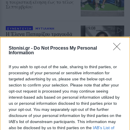
η τουριστική κίνηση έως το τέλος
Σεπτεμβρίου
ΣΥΝΕΝΤΕΥΞΗ
ΜΥΤΙΛΗΝΗ
Η Έλενα Παπαρίζου τραγουδά
στη Μυτιλήνη για τους εθελοντές
αιμοδότες
Stonisi.gr -
Do Not Process My Personal
Μεγάλη συναυλία στις 19
Information
Αυγούστου στο Δημοτικό Στάδιο
Μυτιλήνης – Μέρος των εσόδων θα
διατεθεί για την ενίσχυση του
If you wish to opt-out of the sale, sharing to third parties, or
Συλλόγου Εθελοντών Αιμοδοτών
processing of your personal or sensitive information for
targeted advertising by us, please use the below opt-out
ΑΤΖΕΝΤΑ
section to confirm your selection. Please note that after your
Αφιέρωμα στον Νίκο Καλαϊτζή –
opt-out request is processed you may continue seeing
Μπινταγιάλα στον Μεσότοπο
interest-based ads based on personal information utilized by
Μουσική, φωτογραφία και
us or personal information disclosed to third parties prior to
δραματοποίηση συνθέτουν την
εκδήλωση «Έρωτας με τις χορδές
your opt-out. You may separately opt-out of the further
των οργάνων» τη Δευτέρα 10
disclosure of your personal information by third parties on the
Αυγούστου
IAB’s list of downstream participants. This information may
also be disclosed by us to third parties on the
IAB’s List of