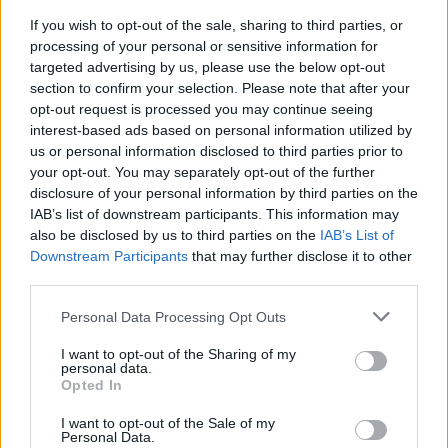
Μια έκθεση διοργανωμένη από τον
If you wish to opt-out of the sale, sharing to third parties, or
Εμπορικό Σύλλογο Μυτιλήνης
processing of your personal or sensitive information for
targeted advertising by us, please use the below opt-out
section to confirm your selection. Please note that after your
opt-out request is processed you may continue seeing
ΜΟΥΣΙΚΗ
interest-based ads based on personal information utilized by
Η γιορτή της τράτας ζωντάνεψε
ξανά στη Σκάλα Πολιχνίτου
us or personal information disclosed to third parties prior to
Η αναπαράσταση του παλιού
your opt-out. You may separately opt-out of the further
αλιευτικού εθίμου, οι
disclosure of your personal information by third parties on the
παραδοσιακοί χοροί και η μουσική
IAB’s list of downstream participants. This information may
γέμισαν το λιμάνι το βράδυ της 6ης
also be disclosed by us to third parties on the
IAB’s List of
Αυγούστου
Downstream Participants
that may further disclose it to other
third parties.
ΠΡΟΣΦΥΓΕΣ
«Ένα βιβλίο, ένα χαμόγελο» για
Personal Data Processing Opt Outs
τα παιδιά του Κοινωνικού
Φροντιστηρίου Μυτιλήνης
I want to opt-out of the Sharing of my
personal data.
Βραβεύτηκαν οι μαθητές για την
Opted In
προσπάθειά τους – Ο Ματίν, παιδί
πρόσφυγας, πέρασε στη
Νοσηλευτική του Αριστοτελείου
I want to opt-out of the Sale of my
Πανεπιστημίου Θεσσαλονίκης
Personal Data.