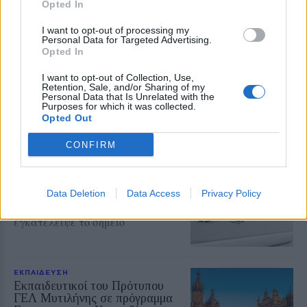
Opted In
ΡΕΠΟΡΤΑΖ
ΔΡΑΣΕΙΣ
I want to opt-out of processing my
Για τον «πυρηνικό εφιάλτη»
Personal Data for Targeted Advertising.
προειδοποίησε η Επιτροπή
Opted In
ειρήνης Λέσβου
I want to opt-out of Collection, Use,
Μια συγκέντρωση γεμάτη
Retention, Sale, and/or Sharing of my
μηνύματα και νοήματα για τον
Personal Data that Is Unrelated with the
πόλεμο και την ειρήνη
Purposes for which it was collected.
Opted Out
CONFIRM
ΑΣΤΥΝΟΜΙΑ
Δικογραφία σε βάρος 23χρονου
για τροχαίο στην Πέτρα
Το αυτοκίνητο προσέκρουσε σε
Data Deletion
Data Access
Privacy Policy
περίφραξη και προστατευτικές
μπάρες – Ο οδηγός φέρεται να
εγκατέλειψε το σημείο
ΕΚΠΑΙΔΕΥΣΗ
Εκπαιδευτικοί του Πρότυπου
ΓΕΛ Μυτιλήνης σε πρόγραμμα