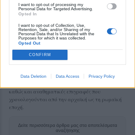
την προϊστορική Λέσβο κ.α.).
I want to opt-out of processing my
Personal Data for Targeted Advertising.
Opted In
I want to opt-out of Collection, Use,
Στον δεύτερο όροφο του Μουσείου φιλοξενούνται,
Retention, Sale, and/or Sharing of my
Personal Data that Is Unrelated with the
με χρονολογική σειρά, αντικείμενα από τον 10ο αι.
Purposes for which it was collected.
Opted Out
π.Χ. ως τον 4ο αι. μ.Χ. (δείγματα λεσβιακής
κοροπλαστικής, κεραμικής, ταφικά σύνολα,
CONFIRM
αναθήματα, χρυσά κοσμήματα κ.α.). Στις δύο
αίθουσες του υποστατικού εκτίθενται
αρχιτεκτονικά μέλη, όπως τα μοναδικά αιολικά
Data Deletion
Data Access
Privacy Policy
κιονόκρανα από τους ναούς της Κλοπεδής, γλυπτά
καθώς και αναθηματικές επιγραφές που
χρονολογούνται από την αρχαϊκή ως τη ρωμαϊκή
εποχή.
Δείτε περισσότερα άρθρα μας στα αποτελέσματα
αναζήτησης