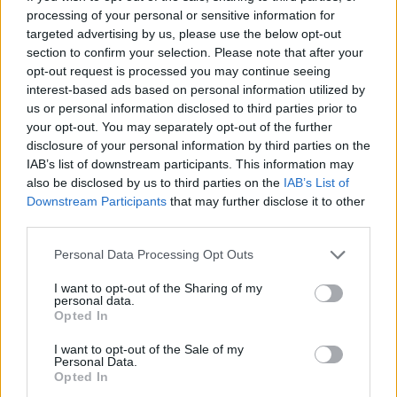
processing of your personal or sensitive information for
targeted advertising by us, please use the below opt-out
section to confirm your selection. Please note that after your
opt-out request is processed you may continue seeing
interest-based ads based on personal information utilized by
us or personal information disclosed to third parties prior to
your opt-out. You may separately opt-out of the further
disclosure of your personal information by third parties on the
IAB’s list of downstream participants. This information may
also be disclosed by us to third parties on the
IAB’s List of
Στο Παλαιό κτήριο του Αρχαιολογικού Μουσείου
Downstream Participants
that may further disclose it to other
Μυτιλήνης ξετυλίγεται η ιστορία της Λέσβου από
third parties.
την τελική Νεολιθική περίοδο ως την ύστερη
Personal Data Processing Opt Outs
Ρωμαιοκρατία. Στον πρώτο όροφο του αρχοντικού
φιλοξενούνται εκθέματα της τελικής Νεολιθικής
I want to opt-out of the Sharing of my
personal data.
εποχής (κεραμική, εργαλεία και κοσμήματα από
Opted In
το σπήλαιο Αγίου Βαρθολομαίου) καθώς και της
I want to opt-out of the Sale of my
εποχής του Χαλκού (εργαλεία και δείγματα
Personal Data.
Opted In
κεραμικής, κοροπλαστικής, μεταλλοτεχνίας από