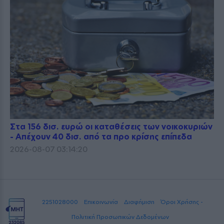
Στα 156 δισ. ευρώ οι καταθέσεις των νοικοκυριών
- Απέχουν 40 δισ. από τα προ κρίσης επίπεδα
2026-08-07 03:14:20
2251028000
Επικοινωνία
Διαφήμιση
Όροι Χρήσης -
Πολιτική Προσωπικών Δεδομένων