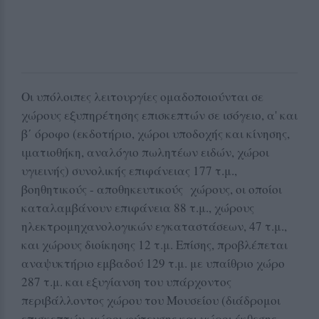
Οι υπόλοιπες λειτουργίες ομαδοποιούνται σε
χώρους εξυπηρέτησης επισκεπτών σε ισόγειο, α' και
β΄ όροφο (εκδοτήριο, χώροι υποδοχής και κίνησης,
ιματιοθήκη, αναλόγιο πωλητέων ειδών, χώροι
υγιεινής) συνολικής επιφάνειας 177 τ.μ.,
βοηθητικούς - αποθηκευτικούς χώρους, οι οποίοι
καταλαμβάνουν επιφάνεια 88 τ.μ., χώρους
ηλεκτρομηχανολογικών εγκαταστάσεων, 47 τ.μ.,
και χώρους διοίκησης 12 τ.μ. Επίσης, προβλέπεται
αναψυκτήριο εμβαδού 129 τ.μ. με υπαίθριο χώρο
287 τ.μ. και εξυγίανση του υπάρχοντος
περιβάλλοντος χώρου του Μουσείου (διάδρομοι
επισκεπτών, χώροι φύτευσης και χώροι έκθεσης