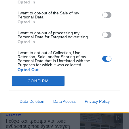
Opted In
ΔΡΑΣΕΙΣ
Τα παιδιά ανακαλύπτουν το
Απολιθωμένο Δάσος μέσα από
I want to opt-out of the Sale of my
Personal Data.
ένα νέο παιχνίδι
Opted In
Διαδραστική εκπαιδευτική δράση
στο Μουσείο του Σιγρίου, με
I want to opt-out of processing my
αναμνηστικά για όλους και ετήσια
Personal Data for Targeted Advertising.
κάρτα ελεύθερης εισόδου για τον
Opted In
νικητή
I want to opt-out of Collection, Use,
ΔΡΑΣΕΙΣ
Retention, Sale, and/or Sharing of my
Personal Data that Is Unrelated with the
Κάλεσμα για συγκέντρωση υπέρ
Purposes for which it was collected.
της Παλαιστίνης από
Opted Out
ανειδίκευτους γιατρούς της
Λέσβου
CONFIRM
Την Κυριακή 9 Αυγούστου, στις
7.30 το απόγευμα, έξω από το
κεντρικό κτήριο της Περιφέρειας
Βορείου Αιγαίου στη Μυτιλήνη η
κινητοποίηση
Data Deletion
Data Access
Privacy Policy
ΔΡΑΣΕΙΣ
Ρούχα και τρόφιμα για τους
ανθρώπους που έχουν ανάγκη