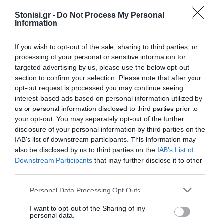
Αντίστασης, ενώ κατατέθηκε
πρόταση να δοθεί το όνομά τους σε
Stonisi.gr -
Do Not Process My Personal
δρόμο του τόπου όπου γεννήθηκαν
Information
ΔΡΑΣΕΙΣ
If you wish to opt-out of the sale, sharing to third parties, or
Ένα γλυκό ταξίδι στη φύση της
processing of your personal or sensitive information for
δυτικής Λέσβου
targeted advertising by us, please use the below opt-out
Το θυμαρίσιο μέλι, οι επικονιαστές
section to confirm your selection. Please note that after your
και τα αρωματικά φυτά
πρωταγωνίστησαν στη γευστική
opt-out request is processed you may continue seeing
εμπειρία που φιλοξενεησε το
interest-based ads based on personal information utilized by
Μουσείο Φυσικής Ιστορίας
us or personal information disclosed to third parties prior to
Απολιθωμένου Δάσους Λέσβου
your opt-out. You may separately opt-out of the further
disclosure of your personal information by third parties on the
ΔΡΑΣΕΙΣ
IAB’s list of downstream participants. This information may
Τρεις συγκεντρώσεις στη Λέσβο
also be disclosed by us to third parties on the
IAB’s List of
για την Παλαιστίνη
Downstream Participants
that may further disclose it to other
Μυτιλήνη, Πλωμάρι και Ερεσός
συμμετέχουν την Κυριακή στην
third parties.
πανελλαδική ημέρα δράσης
ενάντια στον πόλεμο στη Γάζα και
Personal Data Processing Opt Outs
στη συνέχιση της συνεργασίας
Ελλάδας–Ισραήλ
I want to opt-out of the Sharing of my
personal data.