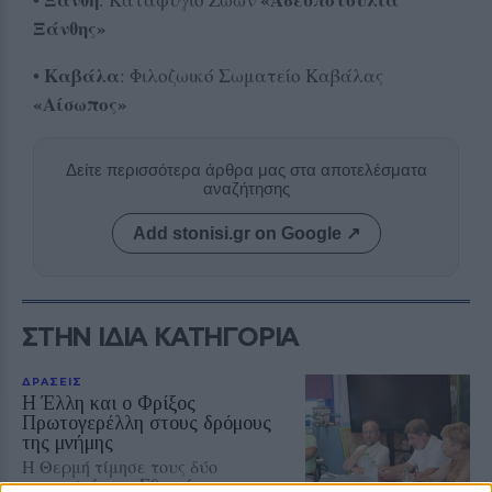
Ξάνθης»
Καβάλα
•
: Φιλοζωικό Σωματείο Καβάλας
«Αίσωπος»
Δείτε περισσότερα άρθρα μας στα αποτελέσματα
αναζήτησης
Add stonisi.gr on Google ↗
ΣΤΗΝ ΙΔΙΑ ΚΑΤΗΓΟΡΙΑ
ΔΡΑΣΕΙΣ
Η Έλλη και ο Φρίξος
Πρωτογερέλλη στους δρόμους
της μνήμης
Η Θερμή τίμησε τους δύο
αγωνιστές της Εθνικής