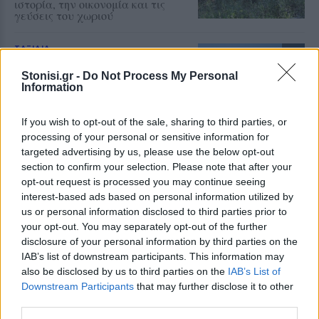
ιστορία, την οικονομία και τις
γεύσεις του χωριού
ΤΑΞΙΔΙΑ
Βόλτα στην Κουρνέλα!
Stonisi.gr -
Do Not Process My Personal
Ένας από τους αγαπημένους
Information
προορισμούς για τους λάτρεις της
φύσης και για όσους θέλουν να
γνωρίσουν το νησί από
περιπατητικές διαδρομές
If you wish to opt-out of the sale, sharing to third parties, or
processing of your personal or sensitive information for
targeted advertising by us, please use the below opt-out
section to confirm your selection. Please note that after your
ΧΩΡΙΑ
opt-out request is processed you may continue seeing
Έσβησε ένα ξεχωριστό κομμάτι
interest-based ads based on personal information utilized by
της ιστορίας του Πολιχνίτου
us or personal information disclosed to third parties prior to
Θλίψη για την απώλεια του
your opt-out. You may separately opt-out of the further
Ελευθέριου Συκά, του ανθρώπου
που συνέδεσε το όνομά του με τα
disclosure of your personal information by third parties on the
αναψυκτικά ΚΡΥΣΤΑΛ, την
IAB’s list of downstream participants. This information may
ευγένεια και τη γενναιοδωρία
also be disclosed by us to third parties on the
IAB’s List of
Downstream Participants
that may further disclose it to other
third parties.
ΧΩΡΙΑ