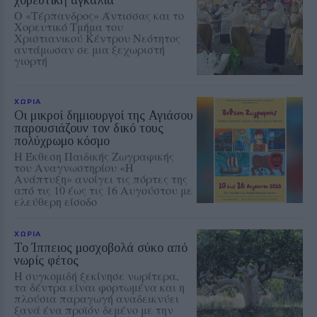
Ο «Τέρπανδρος» Άντισσας και το
Χορευτικό Τμήμα του
Χριστιανικού Κέντρου Νεότητος
αντάμωσαν σε μια ξεχωριστή
γιορτή
ΧΩΡΙΑ
Οι μικροί δημιουργοί της Αγιάσου
παρουσιάζουν τον δικό τους
πολύχρωμο κόσμο
Η Έκθεση Παιδικής Ζωγραφικής
του Αναγνωστηρίου «Η
Ανάπτυξη» ανοίγει τις πόρτες της
από τις 10 έως τις 16 Αυγούστου με
ελεύθερη είσοδο
ΧΩΡΙΑ
Το Ίππειος μοσχοβολά σύκο από
νωρίς φέτος
Η συγκομιδή ξεκίνησε νωρίτερα,
τα δέντρα είναι φορτωμένα και η
πλούσια παραγωγή αναδεικνύει
ξανά ένα προϊόν δεμένο με την