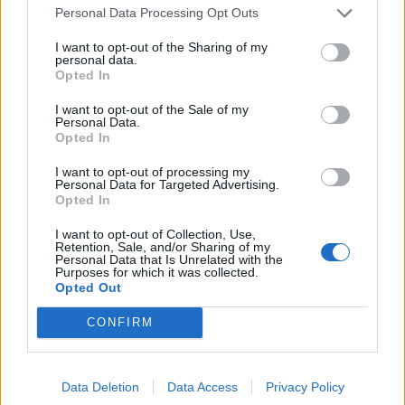
Φωτιά σε ξερά χόρτα έφερε
Personal Data Processing Opt Outs
σύλληψη στη Λέσβο
Παράλληλα, σε βάρος του
I want to opt-out of the Sharing of my
επιβλήθηκε διοικητικό πρόστιμο
personal data.
ύψους 1.804,68 ευρώ
Opted In
I want to opt-out of the Sale of my
Personal Data.
Opted In
ΧΩΡΙΑ
Τραγωδία στην Πέτρα με νεκρό
I want to opt-out of processing my
άνδρα στην παραλία Καβάκι
Personal Data for Targeted Advertising.
Ανασύρθηκε χωρίς τις αισθήσεις
Opted In
του και μεταφέρθηκε στο Κέντρο
Υγείας Καλλονής, όπου
I want to opt-out of Collection, Use,
διαπιστώθηκε ο θάνατός του
Retention, Sale, and/or Sharing of my
Personal Data that Is Unrelated with the
Purposes for which it was collected.
Opted Out
ΧΩΡΙΑ
CONFIRM
Η Θερμή γιόρτασε τους
γευστικούς θησαυρούς της
Λέσβου
Λάδι και τυρί βρέθηκαν στο
Data Deletion
Data Access
Privacy Policy
επίκεντρο της γιορτής που