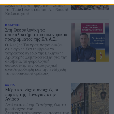
πραγματοποιήθηκε στο Δημοτικό
Σχολείο της Θερμής, στο πλαίσιο
του Taste Lesvos και του Λεσβιακού
Καλοκαιριού
ΠΟΛΙΤΙΚΗ
Στη Θεσσαλονίκη τα
αποκαλυπτήρια του οικονομικού
προγράμματος της ΕΛ.Α.Σ.
Ο Αλέξης Τσίπρας παρουσιάζει
στις αρχές Σεπτεμβρίου το
τετραετές σχέδιο της Ελληνικής
Αριστερής Συμπαράταξης για την
ακρίβεια, τη φορολογική
δικαιοσύνη, την παραγωγική
ανασυγκρότηση και την ενίσχυση
του κοινωνικού κράτους
ΧΩΡΙΑ
Μέρα και νύχτα ανοιχτές οι
πόρτες της Παναγίας στην
Αγιάσο
Από το πρωί της Τετάρτης έως τα
μεσάνυχτα του
Δεκαπενταύγουστου οι πόρτες του